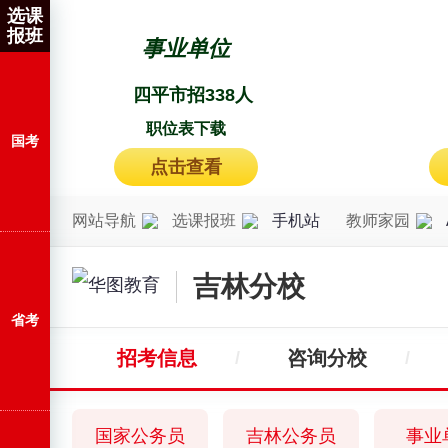
选课
报班
事业单位
四平市招338人
职位表下载
国考
点击查看
网站导航
选课报班
手机站
教师家园
吉林分校
省考
招考信息
咨询分校
国家公务员
吉林公务员
事业