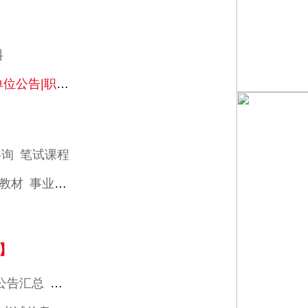
料
告|职位表汇总
咨询
笔试课程
教材
事业编课程
课程咨询
】
公告汇总
历年考情