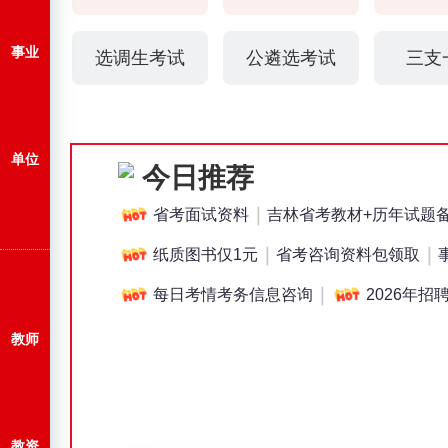
事业
选调生考试
公遴选考试
三支
单位
今日推荐
｜
省考面试资料
吉林省考教材+历年试题
｜
｜
纸质图书仅1元
省考咨询
资料包领取
｜
每日考情考务信息咨询
2026年招
教师
全年公告
图书大全
课程咨询
考情考
教资