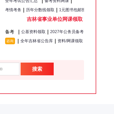
｜
｜
备考资料网课
全年考试公告汇总
｜
｜
｜
考情考务
历年分数线领取
1元图书包邮
报考咨询
长春
吉林省事业单位网课领取
信息
备考
｜
｜
｜
公基资料领取
2027年公务员备考
｜
｜
全年吉林省公告库
资料/网课领取
咨询