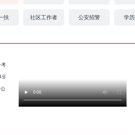
一扶
社区工作者
公安招警
学历
备考礼包
｜
事业
聘公告汇总
务