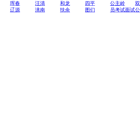
珲春
汪清
和龙
四平
公主岭
双
辽源
洮南
扶余
图们
员考试面试公