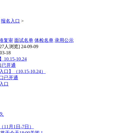
>
报名入口
>
格复审
面试名单
体检名单
录用公示
127人浏览] 24-09-09
03-18
15-10.24
口已开通
（10.15-10.24）
入口已开通
及入口
久
11月1日-7日）
将于今天18:00关闭！