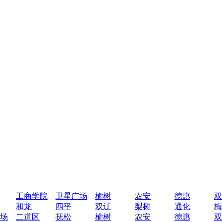
工商学院
卫星广场
榆树
农安
德惠
双
和龙
四平
双辽
梨树
通化
梅
场
二道区
抚松
榆树
农安
德惠
双