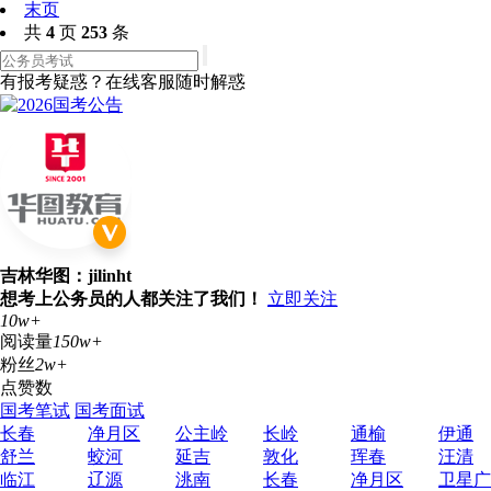
末页
共
4
页
253
条
有报考疑惑？在线客服随时解惑
吉林华图：jilinht
想考上公务员的人都关注了我们！
立即关注
10w+
阅读量
150w+
粉丝
2w+
点赞数
国考笔试
国考面试
长春
净月区
公主岭
长岭
通榆
伊通
舒兰
蛟河
延吉
敦化
珲春
汪清
临江
辽源
洮南
长春
净月区
卫星广