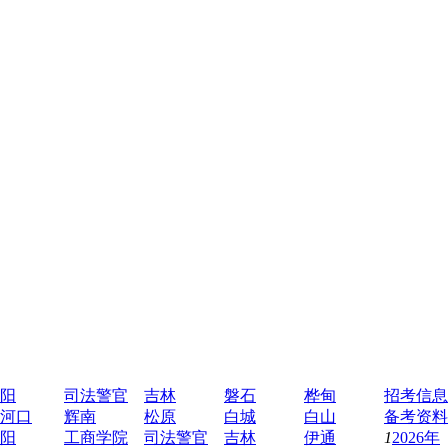
阳
司法警官
吉林
磐石
桦甸
招考信息
河口
辉南
松原
白城
白山
备考资料
阳
工商学院
司法警官
吉林
伊通
1
2026年