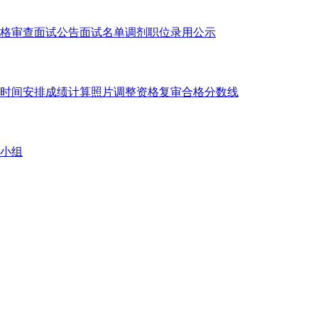
格审查
面试公告
面试名单
调剂职位
录用公示
时间安排
成绩计算
照片调整
资格复审
合格分数线
小组