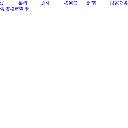
辽
梨树
通化
梅河口
辉南
国家公务
告|资格审查|专