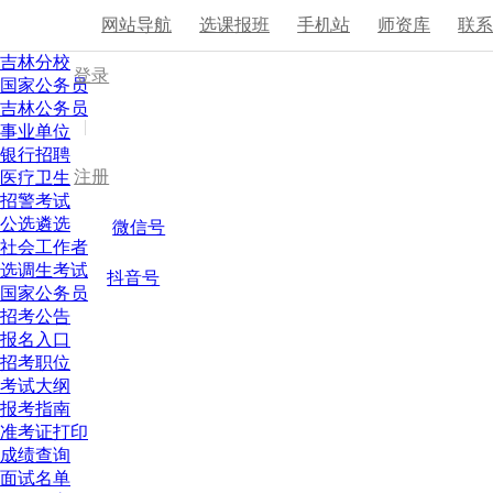
网站导航
选课报班
手机站
师资库
联
吉林分校
登录
国家公务员
吉林公务员
|
事业单位
银行招聘
注册
医疗卫生
招警考试
公选遴选
微信号
社会工作者
选调生考试
抖音号
国家公务员
招考公告
报名入口
招考职位
考试大纲
报考指南
准考证打印
成绩查询
面试名单