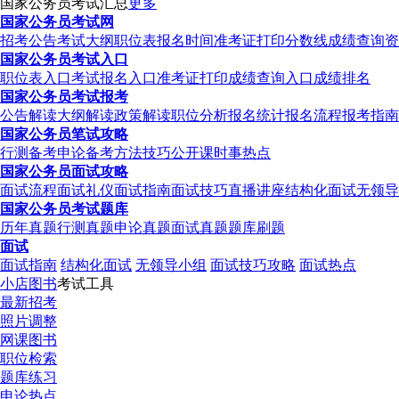
国家公务员考试汇总
更多
国家公务员考试网
招考公告
考试大纲
职位表
报名时间
准考证打印
分数线
成绩查询
资
国家公务员考试入口
职位表入口
考试报名入口
准考证打印
成绩查询入口
成绩排名
国家公务员考试报考
公告解读
大纲解读
政策解读
职位分析
报名统计
报名流程
报考指南
国家公务员笔试攻略
行测备考
申论备考
方法技巧
公开课
时事热点
国家公务员面试攻略
面试流程
面试礼仪
面试指南
面试技巧
直播讲座
结构化面试
无领导
国家公务员考试题库
历年真题
行测真题
申论真题
面试真题
题库刷题
面试
面试指南
结构化面试
无领导小组
面试技巧攻略
面试热点
小店图书
考试工具
最新招考
照片调整
网课图书
职位检索
题库练习
申论热点