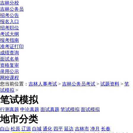
吉林分校
吉林公务员
招考公告
报名入口
招考职位
考试大纲
报考指南
准考证打印
成绩查询
面试名单
资格复审
录用公示
网校课程
您当前位置：
吉林人事考试
>
吉林公务员考试
>
试题资料
>
笔
试模拟
>
笔试模拟
行测真题
申论真题
面试真题
笔试模拟
面试模拟
地市分类
白山
松原
辽源
白城
通化
四平
延边
吉林市
净月
长春