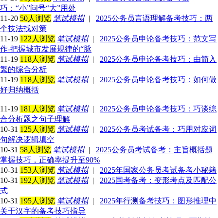
巧：“小”问号“大”用处
11-20
50人浏览
笔试模拟
|
2025公务员言语理解备考技巧：两
个技法找对策
11-19
122人浏览
笔试模拟
|
2025公务员申论备考技巧：范文写
作-把握城市发展规律的“脉
11-19
118人浏览
笔试模拟
|
2025公务员申论备考技巧：由简入
繁的综合分析
11-19
118人浏览
笔试模拟
|
2025公务员申论备考技巧：如何做
好归纳概括
11-19
181人浏览
笔试模拟
|
2025公务员申论备考技巧：巧谈综
合分析题之句子理解
10-31
125人浏览
笔试模拟
|
2025公务员考试备考：巧用对应词
句解决逻辑填空
10-31
58人浏览
笔试模拟
|
2025公务员考试备考：主旨概括题
掌握技巧，正确率提升至90%
10-31
153人浏览
笔试模拟
|
2025年国家公务员考试备考小秘籍
10-31
192人浏览
笔试模拟
|
2025国考备考：变形考点及匹配公
式
10-31
195人浏览
笔试模拟
|
2025年行测备考技巧：图形推理中
关于汉字的备考技巧指导