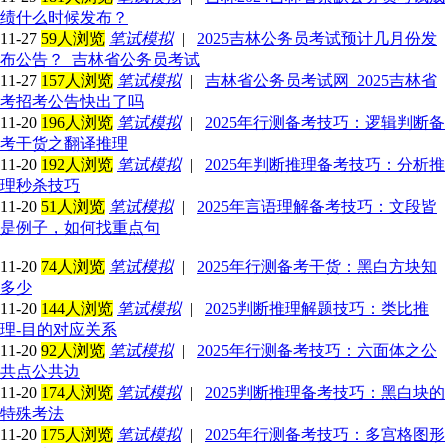
绩什么时候发布？
11-27
59人浏览
笔试模拟
|
2025吉林公务员考试预计几月份发
布公告？_吉林省公务员考试
11-27
157人浏览
笔试模拟
|
吉林省公务员考试网_2025吉林省
考招考公告快出了吗
11-20
196人浏览
笔试模拟
|
2025年行测备考技巧：逻辑判断备
考干货之翻译推理
11-20
192人浏览
笔试模拟
|
2025年判断推理备考技巧：分析推
理秒杀技巧
11-20
51人浏览
笔试模拟
|
2025年言语理解备考技巧：文段皆
是例子，如何找重点句
11-20
74人浏览
笔试模拟
|
2025年行测备考干货：黑白方块知
多少
11-20
144人浏览
笔试模拟
|
2025判断推理解题技巧：类比推
理-目的对应关系
11-20
92人浏览
笔试模拟
|
2025年行测备考技巧：六面体之公
共点公共边
11-20
174人浏览
笔试模拟
|
2025判断推理备考技巧：黑白块的
特殊考法
11-20
175人浏览
笔试模拟
|
2025年行测备考技巧：多宫格图形