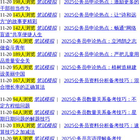
11-20
198人浏览
笔试模拟
|
2025公务员申论热点：激励更多的
干部担当作为
11-20
145人浏览
笔试模拟
|
2025公务员申论热点：让“诗和远
方”的故事更精彩
11-20
142人浏览
笔试模拟
|
2025公务员申论热点：畅通“网络
盲道”共享便捷人生
11-20
56人浏览
笔试模拟
|
2025公务员申论热点：立鸿鹄之志
做奋斗青年
11-20
189人浏览
笔试模拟
|
2025公务员申论热点：严把儿童用
品质量安全关
11-20
95人浏览
笔试模拟
|
2025公务员申论热点：植树造林建
设美丽中国
11-20
167人浏览
笔试模拟
|
2025公务员资料分析备考技巧：混
合增长率的正确算法
11-20
94人浏览
笔试模拟
|
2025公务员数量关系备考技巧：不
定方程组问题
11-20
64人浏览
笔试模拟
|
2025公务员数量关系备考技巧：星
期日期问题的解题技巧
11-20
139人浏览
笔试模拟
|
2025公务员资料分析备考技巧：速
算技巧之加减法
11-20
98人浏览
笔试模拟
|
2025公务员言语理解备考技