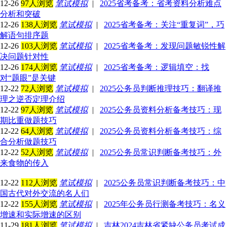
12-26
97人浏览
笔试模拟
|
2025省考备考：省考资料分析难点
分析和突破
12-26
138人浏览
笔试模拟
|
2025省考备考：关注“重复词”，巧
解语句排序题
12-26
103人浏览
笔试模拟
|
2025省考备考：发现问题敏锐性解
决问题针对性
12-26
174人浏览
笔试模拟
|
2025省考备考：逻辑填空：找
对“题眼”是关键
12-22
72人浏览
笔试模拟
|
2025公务员判断推理技巧：翻译推
理之逆否定理介绍
12-22
97人浏览
笔试模拟
|
2025公务员资料分析备考技巧：现
期比重做题技巧
12-22
64人浏览
笔试模拟
|
2025公务员资料分析备考技巧：综
合分析做题技巧
12-22
52人浏览
笔试模拟
|
2025公务员常识判断备考技巧：外
来食物的传入
12-22
112人浏览
笔试模拟
|
2025公务员常识判断备考技巧：中
国古代对外交流的名人们
12-22
155人浏览
笔试模拟
|
2025年公务员行测备考技巧：名义
增速和实际增速的区别
11-29
181人浏览
笔试模拟
|
吉林2024吉林省紧缺公务员考试成