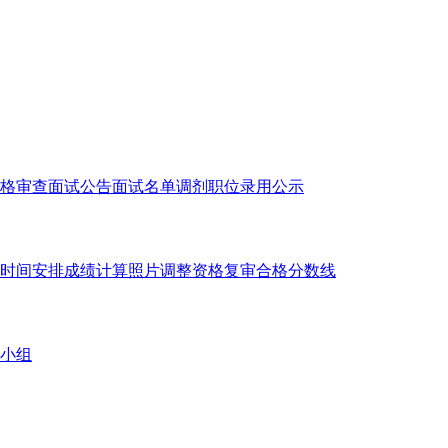
格审查
面试公告
面试名单
调剂职位
录用公示
时间安排
成绩计算
照片调整
资格复审
合格分数线
小组