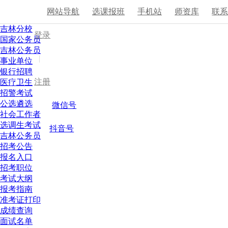
网站导航
选课报班
手机站
师资库
联
吉林分校
登录
国家公务员
吉林公务员
|
事业单位
银行招聘
注册
医疗卫生
招警考试
公选遴选
微信号
社会工作者
选调生考试
抖音号
吉林公务员
招考公告
报名入口
招考职位
考试大纲
报考指南
准考证打印
成绩查询
面试名单