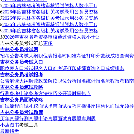
5
2026年吉林省考资格审核通过资格人数小于1:
6
2026年度吉林省各级机关考试录用公务员资格
7
2026年度吉林省各级机关考试录用公务员资格
8
2026年吉林省考资格审核通过资格人数小于1:
9
2026年度吉林省各级机关考试录用公务员资格
10
2026年吉林省考资格审核通过资格人数小于1:
吉林公务员考试汇总
更多
吉林公务员考试网
招考公告
考试大纲
职位表
报名时间
准考证打印
分数线
成绩查询
资
吉林公务员考试入口
职位表入口
考试报名入口
准考证打印
成绩查询入口
成绩排名
吉林公务员考试报考
公告解读
大纲解读
政策解读
职位分析
报名统计
报名流程
报考指南
吉林公务员笔试攻略
行测备考
申论备考
方法技巧
公开课
时事热点
吉林公务员面试攻略
面试流程
面试礼仪
面试指南
面试技巧
直播讲座
结构化面试
无领导
吉林公务员考试题库
历年真题
行测真题
申论真题
面试真题
题库刷题
小店图书
考试工具
最新招考