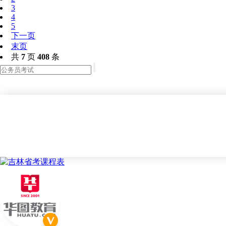
3
4
5
下一页
末页
共
7
页
408
条