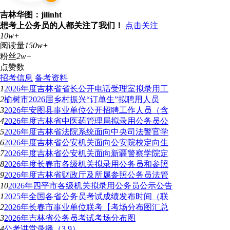
吉林华图：jilinht
想考上公务员的人都关注了我们！
点击关注
10w+
阅读量
150w+
粉丝
2w+
点赞数
招考信息
备考资料
1
2026年度吉林省省长公开电话受理室拟录用工
2
榆树市2026届乡村振兴“订单生”拟聘用人员
3
2026年安图县事业单位公开招聘工作人员（含
4
2026年度吉林省中医药管理局拟录用公务员公
5
2026年度吉林省法院系统面向中央司法警官学
6
2026年度吉林省公安机关面向公安院校定向生
7
2026年度吉林省公安机关面向新疆警察学院定
8
2026年度长春市各级机关拟录用公务员和参照
9
2026年度吉林省财政厅及所属参照公务员法管
10
2026年四平市各级机关拟录用公务员公示公告
1
2025年全国各省公务员考试成绩发布时间（联
2
2026年长春市事业单位联考【考场分布图汇总
3
2026年吉林省公务员考试考场分布图
4
公考讲堂录播（3.9）