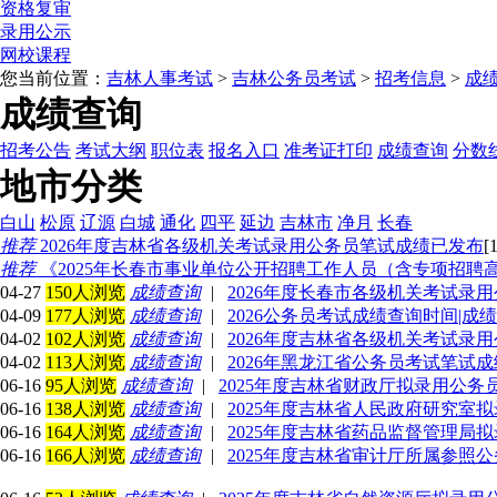
资格复审
录用公示
网校课程
您当前位置：
吉林人事考试
>
吉林公务员考试
>
招考信息
>
成
成绩查询
招考公告
考试大纲
职位表
报名入口
准考证打印
成绩查询
分数
地市分类
白山
松原
辽源
白城
通化
四平
延边
吉林市
净月
长春
推荐
2026年度吉林省各级机关考试录用公务员笔试成绩已发布
[
推荐
《2025年长春市事业单位公开招聘工作人员（含专项招聘
04-27
150人浏览
成绩查询
|
2026年度长春市各级机关考试录
04-09
177人浏览
成绩查询
|
2026公务员考试成绩查询时间|成
04-02
102人浏览
成绩查询
|
2026年度吉林省各级机关考试录
04-02
113人浏览
成绩查询
|
2026年黑龙江省公务员考试笔试
06-16
95人浏览
成绩查询
|
2025年度吉林省财政厅拟录用公
06-16
138人浏览
成绩查询
|
2025年度吉林省人民政府研究室
06-16
164人浏览
成绩查询
|
2025年度吉林省药品监督管理局
06-16
166人浏览
成绩查询
|
2025年度吉林省审计厅所属参照