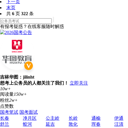
下一页
末页
共
6
页
322
条
有报考疑惑？在线客服随时解惑
吉林华图：jilinht
想考上公务员的人都关注了我们！
立即关注
10w+
阅读量
150w+
粉丝
2w+
点赞数
国考笔试
国考面试
长春
净月区
公主岭
长岭
通榆
伊通
舒兰
蛟河
延吉
敦化
珲春
汪清