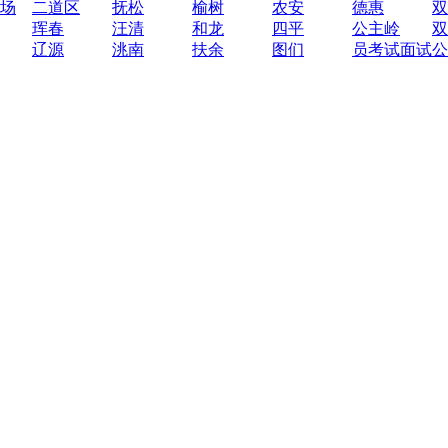
场
二道区
抚松
榆树
农安
德惠
双
珲春
汪清
和龙
四平
公主岭
双
辽源
洮南
扶余
图们
员考试面试公