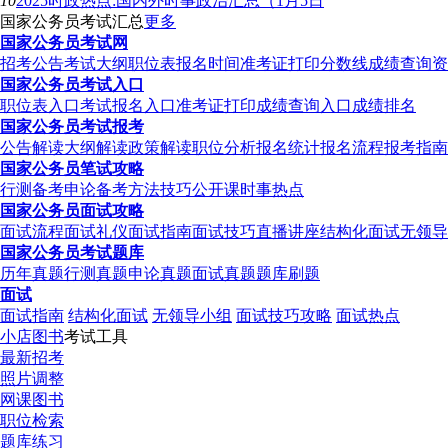
10
2025时政热点:国内外时事政治汇总（1月5日
国家公务员考试汇总
更多
国家公务员考试网
招考公告
考试大纲
职位表
报名时间
准考证打印
分数线
成绩查询
资
国家公务员考试入口
职位表入口
考试报名入口
准考证打印
成绩查询入口
成绩排名
国家公务员考试报考
公告解读
大纲解读
政策解读
职位分析
报名统计
报名流程
报考指南
国家公务员笔试攻略
行测备考
申论备考
方法技巧
公开课
时事热点
国家公务员面试攻略
面试流程
面试礼仪
面试指南
面试技巧
直播讲座
结构化面试
无领导
国家公务员考试题库
历年真题
行测真题
申论真题
面试真题
题库刷题
面试
面试指南
结构化面试
无领导小组
面试技巧攻略
面试热点
小店图书
考试工具
最新招考
照片调整
网课图书
职位检索
题库练习