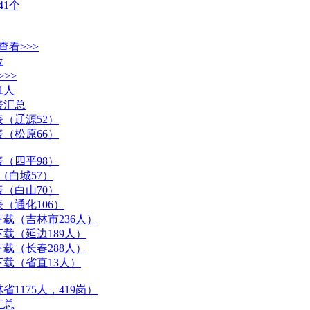
41个
查看>>>
位
>>
1人
表汇总
表（辽源52）
表（松原66）
表（四平98）
（白城57）
表（白山70）
（通化106）
下载（吉林市236人）
载（延边189人）
载（长春288人）
下载（省直13人）
1175人，419岗）
汇总