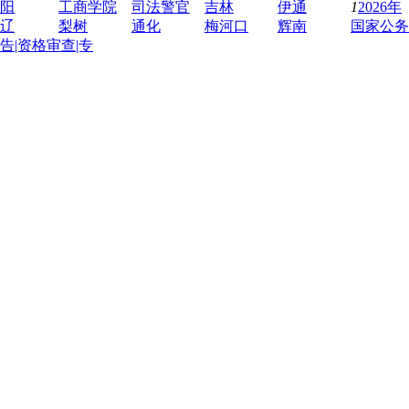
阳
工商学院
司法警官
吉林
伊通
1
2026年
辽
梨树
通化
梅河口
辉南
国家公务
告|资格审查|专