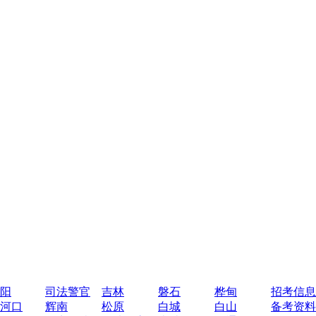
阳
司法警官
吉林
磐石
桦甸
招考信息
河口
辉南
松原
白城
白山
备考资料