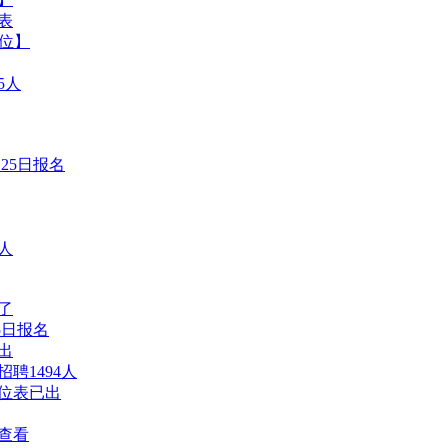
表
岗位】
5人
月25日报名
6人
了
5日报名
出
聘1494人
岗位表已出
位查看