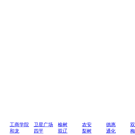
工商学院
卫星广场
榆树
农安
德惠
双
和龙
四平
双辽
梨树
通化
梅