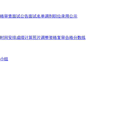
格审查
面试公告
面试名单
调剂职位
录用公示
时间安排
成绩计算
照片调整
资格复审
合格分数线
小组