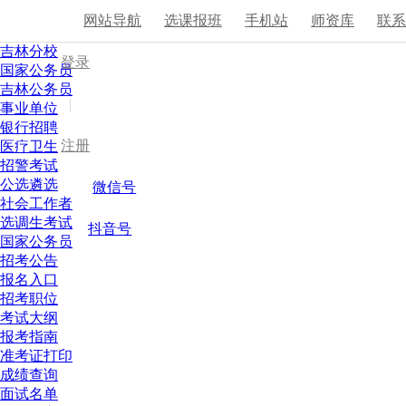
网站导航
选课报班
手机站
师资库
联
吉林分校
登录
国家公务员
吉林公务员
|
事业单位
银行招聘
注册
医疗卫生
招警考试
公选遴选
微信号
社会工作者
选调生考试
抖音号
国家公务员
招考公告
报名入口
招考职位
考试大纲
报考指南
准考证打印
成绩查询
面试名单