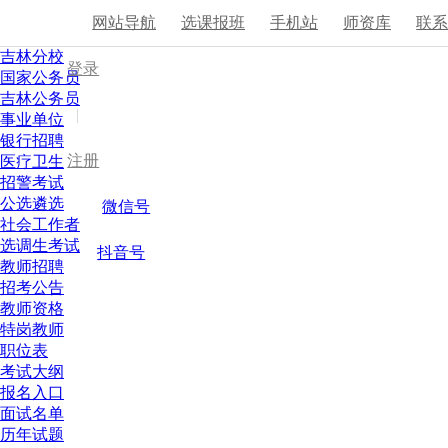
网站导航
选课报班
手机站
师资库
联
吉林分校
登录
国家公务员
吉林公务员
|
事业单位
银行招聘
注册
医疗卫生
招警考试
公选遴选
微信号
社会工作者
选调生考试
抖音号
教师招聘
招考公告
教师资格
特岗教师
职位表
考试大纲
报名入口
面试名单
历年试题