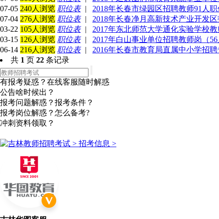
07-05
240人浏览
职位表
|
2018年长春市绿园区招聘教师91人
07-04
276人浏览
职位表
|
2018年长春净月高新技术产业开发区
03-22
105人浏览
职位表
|
2017年东北师范大学通化实验学校教
03-15
126人浏览
职位表
|
2017年白山事业单位招聘教师岗（5
06-14
216人浏览
职位表
|
2016年长春市教育局直属中小学招聘专
共
1
页
22
条记录
有报考疑惑？在线客服随时解惑
公告啥时候出？
报考问题解惑？报考条件？
报考岗位解惑？怎么备考?
冲刺资料领取？
点击咨询