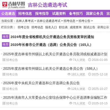
吉林公选遴选考试
公选遴选
招考信息
报考指导
试题资料
备考技巧
国家公务员
吉
当前位置：
吉林人事考试
>
吉林公选遴选考试
>
招考信息
>
招考公告
>
栏目分类：
招考公告
招考动态
报名入口
职位表
成绩查询
面试公告
录用公示
推荐
2024年度全省检察机关公开遴选公务员资格复审的通知
推荐
2020年长春市公开遴选（选调）公务员公告（165人）
2025年度吉林省市州级以上机关公开遴选公务员取消或核减遴选计划
招考公告
74人浏览
2026-01-05
2025年度吉林省市州级以上机关公开遴选公务员公告（586人）
招考公告
182人浏览
2025-12-18
2026年度中央机关公开遴选和公开选调公务员公告
招考公告
129人浏览
2025-10-27
2025年洮南市人大常委会办公室综合保障中心公开选调事业编制工作
招考公告
75人浏览
2025-10-15