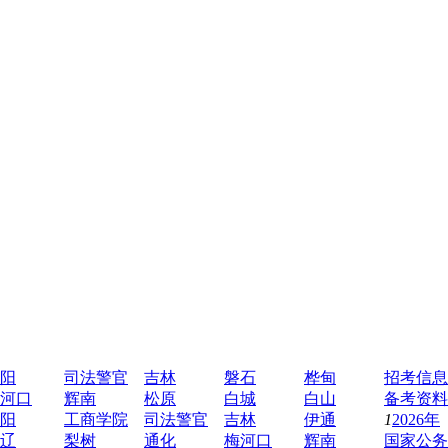
阳
司法警官
吉林
磐石
桦甸
招考信息
河口
辉南
松原
白城
白山
备考资料
阳
工商学院
司法警官
吉林
伊通
1
2026年
辽
梨树
通化
梅河口
辉南
国家公务