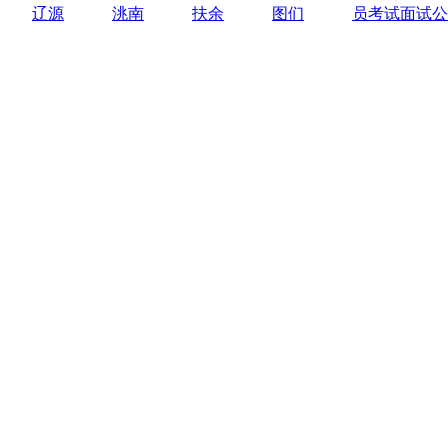
辽源
洮南
扶余
图们
员考试面试公