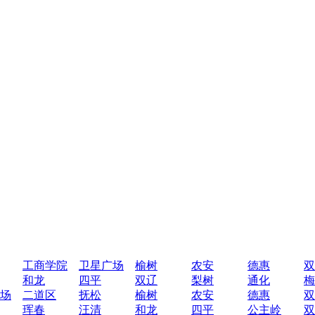
工商学院
卫星广场
榆树
农安
德惠
双
和龙
四平
双辽
梨树
通化
梅
场
二道区
抚松
榆树
农安
德惠
双
珲春
汪清
和龙
四平
公主岭
双