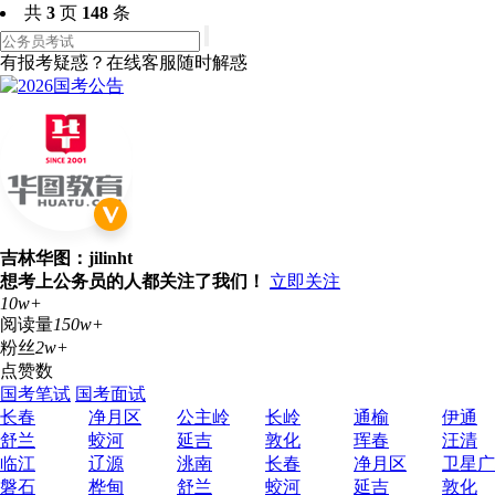
共
3
页
148
条
有报考疑惑？在线客服随时解惑
吉林华图：jilinht
想考上公务员的人都关注了我们！
立即关注
10w+
阅读量
150w+
粉丝
2w+
点赞数
国考笔试
国考面试
长春
净月区
公主岭
长岭
通榆
伊通
舒兰
蛟河
延吉
敦化
珲春
汪清
临江
辽源
洮南
长春
净月区
卫星广
磐石
桦甸
舒兰
蛟河
延吉
敦化