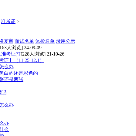
>
准考证
>
格复审
面试名单
体检名单
录用公示
[163人浏览] 24-09-09
及准考证打
[228人浏览] 21-10-26
（11.25-12.1）
对怎么办
用黑白的还是彩色的
一张还是两张
考吗
怎么办
么办
什么
些