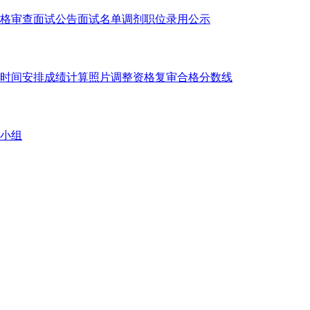
格审查
面试公告
面试名单
调剂职位
录用公示
时间安排
成绩计算
照片调整
资格复审
合格分数线
小组