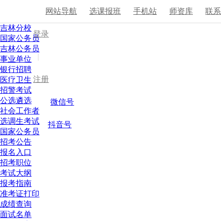
网站导航
选课报班
手机站
师资库
联
吉林分校
登录
国家公务员
吉林公务员
|
事业单位
银行招聘
注册
医疗卫生
招警考试
公选遴选
微信号
社会工作者
选调生考试
抖音号
国家公务员
招考公告
报名入口
招考职位
考试大纲
报考指南
准考证打印
成绩查询
面试名单