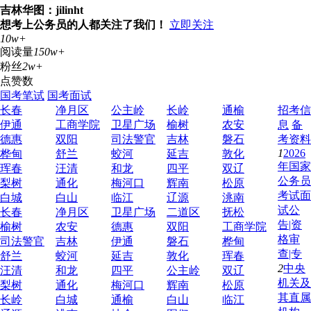
吉林华图：jilinht
想考上公务员的人都关注了我们！
立即关注
10w+
阅读量
150w+
粉丝
2w+
点赞数
国考笔试
国考面试
长春
净月区
公主岭
长岭
通榆
招考信
伊通
工商学院
卫星广场
榆树
农安
息
备
德惠
双阳
司法警官
吉林
磐石
考资料
1
2026
桦甸
舒兰
蛟河
延吉
敦化
年国家
珲春
汪清
和龙
四平
双辽
公务员
梨树
通化
梅河口
辉南
松原
考试面
白城
白山
临江
辽源
洮南
试公
长春
净月区
卫星广场
二道区
抚松
告|资
榆树
农安
德惠
双阳
工商学院
格审
司法警官
吉林
伊通
磐石
桦甸
查|专
舒兰
蛟河
延吉
敦化
珲春
2
中央
汪清
和龙
四平
公主岭
双辽
机关及
梨树
通化
梅河口
辉南
松原
其直属
长岭
白城
通榆
白山
临江