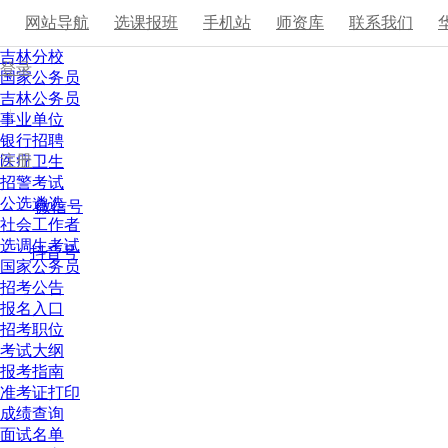
网站导航
选课报班
手机站
师资库
联系我们
吉林分校
登录
国家公务员
吉林公务员
|
事业单位
银行招聘
注册
医疗卫生
招警考试
公选遴选
微信号
社会工作者
选调生考试
抖音号
国家公务员
招考公告
报名入口
招考职位
考试大纲
报考指南
准考证打印
成绩查询
面试名单