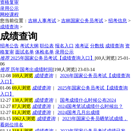
资格复审
录用公示
网校课程
您当前位置：
吉林人事考试
>
吉林国家公务员考试
>
招考信息
>
成绩查询
>
成绩查询
招考公告
考试大纲
职位表
报名入口
准考证
分数线
成绩查询
资
格复审
面试名单
体检名单
录用公示
推荐
2025年国家公务员考试【成绩查询入口】
[69人浏览] 25-01-
06
推荐
历年国考出成绩时间
[198人浏览] 23-03-14
12-08
169人浏览
成绩查询
|
2026年国家公务员考试【成绩查询
入口】
01-06
69人浏览
成绩查询
|
2025年国家公务员考试【成绩查询
入口】
12-27
138人浏览
成绩查询
|
国考成绩什么时候公布2024
12-27
87人浏览
成绩查询
|
2024国考笔试成绩什么时候出？
12-27
61人浏览
成绩查询
|
2024国考几月出成绩
03-15
1062人浏览
成绩查询
|
2023年国家公务员晒笔试成绩，
看岗位排名
03-14
318人浏览
成绩查询
|
2023年国家公务员考试成绩已发