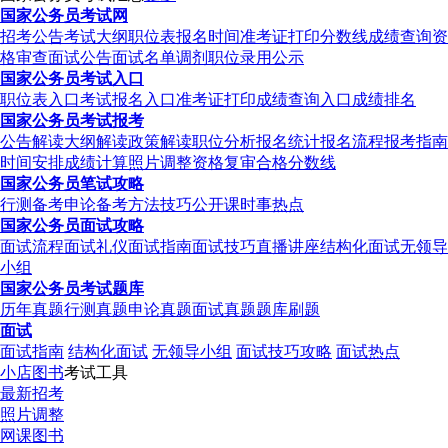
国家公务员考试网
招考公告
考试大纲
职位表
报名时间
准考证打印
分数线
成绩查询
资
格审查
面试公告
面试名单
调剂职位
录用公示
国家公务员考试入口
职位表入口
考试报名入口
准考证打印
成绩查询入口
成绩排名
国家公务员考试报考
公告解读
大纲解读
政策解读
职位分析
报名统计
报名流程
报考指南
时间安排
成绩计算
照片调整
资格复审
合格分数线
国家公务员笔试攻略
行测备考
申论备考
方法技巧
公开课
时事热点
国家公务员面试攻略
面试流程
面试礼仪
面试指南
面试技巧
直播讲座
结构化面试
无领导
小组
国家公务员考试题库
历年真题
行测真题
申论真题
面试真题
题库刷题
面试
面试指南
结构化面试
无领导小组
面试技巧攻略
面试热点
小店图书
考试工具
最新招考
照片调整
网课图书