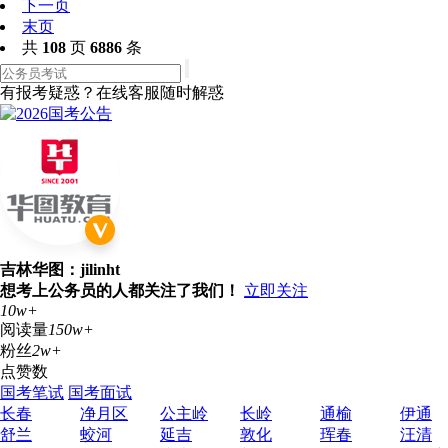
下一页
末页
共
108
页
6886
条
有报考疑惑？在线客服随时解惑
吉林华图：jilinht
想考上公务员的人都关注了我们！
立即关注
10w+
阅读量
150w+
粉丝
2w+
点赞数
国考笔试
国考面试
长春
净月区
公主岭
长岭
通榆
伊通
舒兰
蛟河
延吉
敦化
珲春
汪清