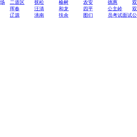
场
二道区
抚松
榆树
农安
德惠
双
珲春
汪清
和龙
四平
公主岭
双
辽源
洮南
扶余
图们
员考试面试公