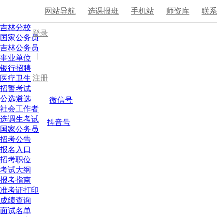
网站导航
选课报班
手机站
师资库
联
吉林分校
登录
国家公务员
吉林公务员
|
事业单位
银行招聘
注册
医疗卫生
招警考试
公选遴选
微信号
社会工作者
选调生考试
抖音号
国家公务员
招考公告
报名入口
招考职位
考试大纲
报考指南
准考证打印
成绩查询
面试名单