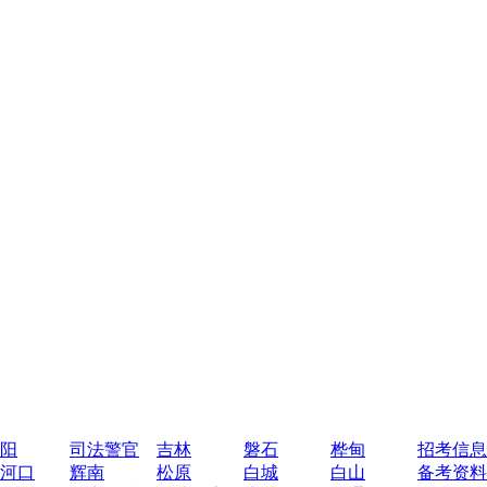
阳
司法警官
吉林
磐石
桦甸
招考信息
河口
辉南
松原
白城
白山
备考资料