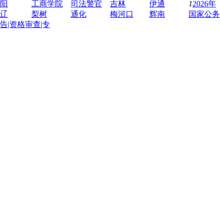
阳
工商学院
司法警官
吉林
伊通
1
2026年
辽
梨树
通化
梅河口
辉南
国家公务
告|资格审查|专