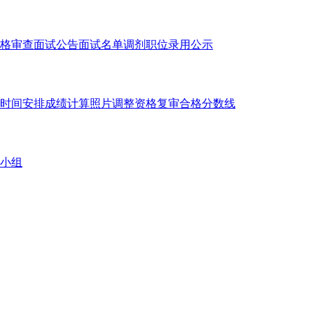
格审查
面试公告
面试名单
调剂职位
录用公示
时间安排
成绩计算
照片调整
资格复审
合格分数线
小组