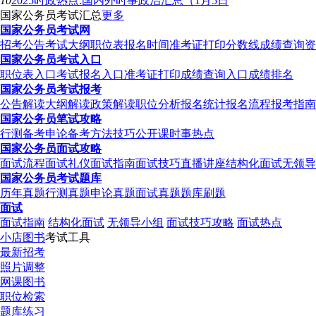
10
2025时政热点:国内外时事政治汇总（1月5日
国家公务员考试汇总
更多
国家公务员考试网
招考公告
考试大纲
职位表
报名时间
准考证打印
分数线
成绩查询
资
国家公务员考试入口
职位表入口
考试报名入口
准考证打印
成绩查询入口
成绩排名
国家公务员考试报考
公告解读
大纲解读
政策解读
职位分析
报名统计
报名流程
报考指南
国家公务员笔试攻略
行测备考
申论备考
方法技巧
公开课
时事热点
国家公务员面试攻略
面试流程
面试礼仪
面试指南
面试技巧
直播讲座
结构化面试
无领导
国家公务员考试题库
历年真题
行测真题
申论真题
面试真题
题库刷题
面试
面试指南
结构化面试
无领导小组
面试技巧攻略
面试热点
小店图书
考试工具
最新招考
照片调整
网课图书
职位检索
题库练习