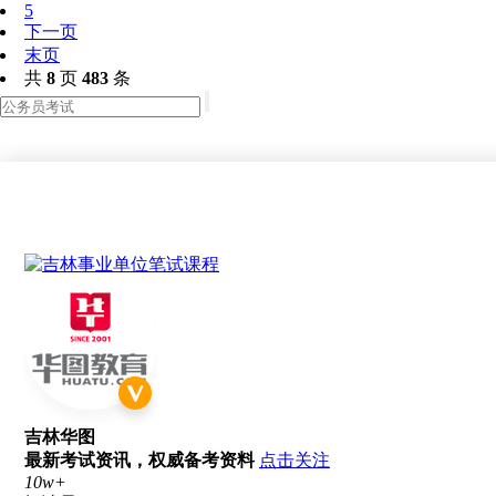
5
下一页
末页
共
8
页
483
条
吉林华图
最新考试资讯，权威备考资料
点击关注
10w+