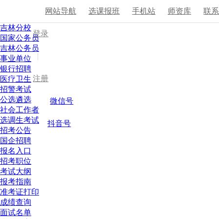
网站导航
选课报班
手机站
师资库
联
吉林分校
登录
国家公务员
吉林公务员
|
事业单位
银行招聘
注册
医疗卫生
招警考试
公选遴选
微信号
社会工作者
选调生考试
抖音号
招考公告
国企招聘
报名入口
招考职位
考试大纲
报考指南
准考证打印
成绩查询
面试名单