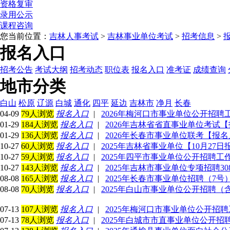
资格复审
录用公示
课程咨询
您当前位置：
吉林人事考试
>
吉林事业单位考试
>
招考信息
>
报名入口
招考公告
考试大纲
招考动态
职位表
报名入口
准考证
成绩查询
地市分类
白山
松原
辽源
白城
通化
四平
延边
吉林市
净月
长春
04-09
79人浏览
报名入口
|
2026年梅河口市事业单位公开招
01-29
184人浏览
报名入口
|
2026年吉林省省直事业单位考试
01-29
136人浏览
报名入口
|
2026年长春市事业单位联考【报
10-27
60人浏览
报名入口
|
2025年吉林省事业单位【10月27日
10-27
59人浏览
报名入口
|
2025年四平市事业单位公开招聘工
10-27
143人浏览
报名入口
|
2025年吉林市事业单位专项招聘3
08-08
165人浏览
报名入口
|
2025年长春市事业单位招聘（7
08-08
70人浏览
报名入口
|
2025年白山市事业单位公开招聘（
07-13
107人浏览
报名入口
|
2025年梅河口市事业单位公开招
07-13
78人浏览
报名入口
|
2025年白城市市直事业单位公开