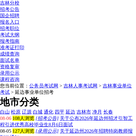
吉林分校
招考公告
国企招聘
报名入口
招考职位
考试大纲
报考指南
准考证打印
成绩查询
面试名单
资格复审
录用公示
课程咨询
您当前位置：
公务员考试网
>
吉林人事考试网
>
吉林事业单位
考试
> 延边事业单位招考
地市分类
白山
松原
辽源
白城
通化
四平
延边
吉林市
净月
长春
08-06
108人浏览
[招考公告]
关于公布2026年延边州招才引智工
程引进优秀高校毕业生8月6日面试
08-05
127人浏览
[录用公示]
关于延边州2026年招聘特岗教师报