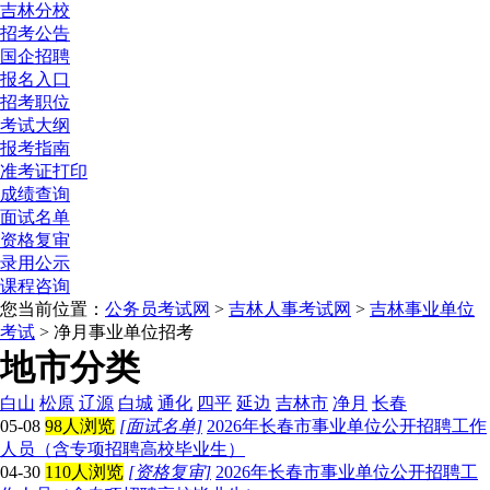
吉林分校
招考公告
国企招聘
报名入口
招考职位
考试大纲
报考指南
准考证打印
成绩查询
面试名单
资格复审
录用公示
课程咨询
您当前位置：
公务员考试网
>
吉林人事考试网
>
吉林事业单位
考试
> 净月事业单位招考
地市分类
白山
松原
辽源
白城
通化
四平
延边
吉林市
净月
长春
05-08
98人浏览
[面试名单]
2026年长春市事业单位公开招聘工作
人员（含专项招聘高校毕业生）
04-30
110人浏览
[资格复审]
2026年长春市事业单位公开招聘工