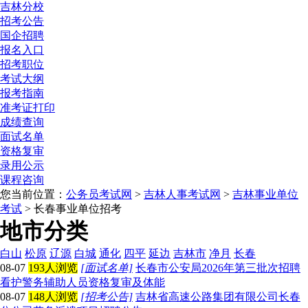
吉林分校
招考公告
国企招聘
报名入口
招考职位
考试大纲
报考指南
准考证打印
成绩查询
面试名单
资格复审
录用公示
课程咨询
您当前位置：
公务员考试网
>
吉林人事考试网
>
吉林事业单位
考试
> 长春事业单位招考
地市分类
白山
松原
辽源
白城
通化
四平
延边
吉林市
净月
长春
08-07
193人浏览
[面试名单]
长春市公安局2026年第三批次招聘
看护警务辅助人员资格复审及体能
08-07
148人浏览
[招考公告]
吉林省高速公路集团有限公司长春