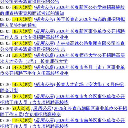
分公司劳务派遣项目招聘公告
08-06
148人浏览
[招考公告]
2026年长春新区公办学校招募银龄
教师资格审查和面试考试的通知
08-06
171人浏览
[招考公告]
关于长春市2026年特岗教师招聘拟
聘人员签约的通知
08-05
182人浏览
[录用公示]
2026年长春新区事业单位公开招聘
工作人员（含专项招聘高校毕业生
08-03
144人浏览
[录用公示]
吉林省高速公路集团有限公司长春
分公司劳务派遣项目招聘公告-吉
07-31
128人浏览
[招考信息]
2026年长春师范大学公开招聘高层
次人才公告（2号）-长春师范大学
07-31
147人浏览
[招考信息]
2026年长春市各县（市）区事业单
位公开招聘下半年入伍高校毕业生
07-30
142人浏览
[招考公告]
长春人才市场（安达街）8 月份招
聘会计划
07-30
187人浏览
[录用公示]
2026年长春市九台区事业单位公开
招聘工作人员（含专项招聘高校毕
07-30
53人浏览
[录用公示]
2026年长春市朝阳区事业单位公开招
聘工作人员(含专项招聘高校毕
07-30
119人浏览
[录用公示]
2026年长春市南关区事业单位公开
招聘工作人员（含专项招聘高校毕