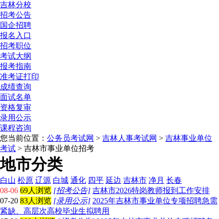
吉林分校
招考公告
国企招聘
报名入口
招考职位
考试大纲
报考指南
准考证打印
成绩查询
面试名单
资格复审
录用公示
课程咨询
您当前位置：
公务员考试网
>
吉林人事考试网
>
吉林事业单位
考试
> 吉林市事业单位招考
地市分类
白山
松原
辽源
白城
通化
四平
延边
吉林市
净月
长春
08-06
69人浏览
[招考公告]
吉林市2026特岗教师报到工作安排
07-20
83人浏览
[录用公示]
2025年吉林市事业单位专项招聘急需
紧缺、高层次高校毕业生拟聘用