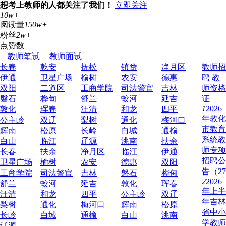
想考上教师的人都关注了我们！
立即关注
10w+
阅读量
150w+
粉丝
2w+
点赞数
教师笔试
教师面试
长春
乾安
抚松
镇赉
净月区
教师招
伊通
卫星广场
榆树
农安
德惠
聘
教
双阳
二道区
工商学院
司法警官
吉林
师资格
磐石
桦甸
舒兰
蛟河
延吉
证
1
2026
敦化
珲春
汪清
和龙
四平
年敦化
公主岭
双辽
梨树
通化
梅河口
市教育
辉南
松原
长岭
白城
通榆
系统教
白山
临江
辽源
洮南
扶余
师专项
长春
扶余
净月区
临江
伊通
招聘公
卫星广场
榆树
农安
德惠
双阳
告（27
工商学院
司法警官
吉林
磐石
桦甸
2
2026
舒兰
蛟河
延吉
敦化
珲春
年上半
汪清
和龙
四平
公主岭
双辽
年吉林
梨树
通化
梅河口
辉南
松原
省中小
长岭
白城
通榆
白山
洮南
学教师
辽源