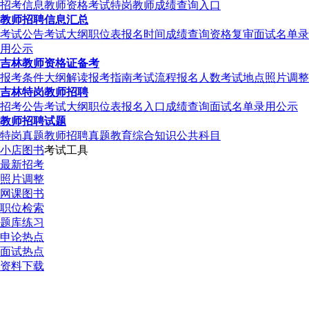
招考信息
教师资格考试
特岗教师
成绩查询入口
教师招聘信息汇总
考试公告
考试大纲
职位表
报名时间
成绩查询
资格复审
面试名单
录
用公示
吉林教师资格证备考
报考条件
大纲解读
报考指南
考试流程
报名人数
考试地点
照片调整
吉林特岗教师招聘
招考公告
考试大纲
职位表
报名入口
成绩查询
面试名单
录用公示
教师招聘试题
特岗真题
教师招聘真题
教育综合知识
公共科目
小店图书
考试工具
最新招考
照片调整
网课图书
职位检索
题库练习
申论热点
面试热点
资料下载