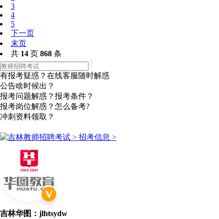
3
4
5
下一页
末页
共
14
页
868
条
有报考疑惑？在线客服随时解惑
公告啥时候出？
报考问题解惑？报考条件？
报考岗位解惑？怎么备考?
冲刺资料领取？
点击咨询
吉林华图：jlhtsydw