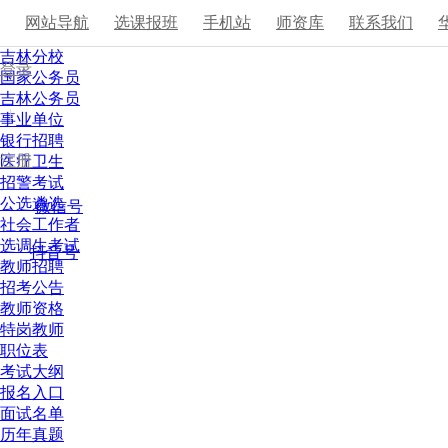
网站导航
选课报班
手机站
师资库
联系我们
吉林分校
登录
国家公务员
吉林公务员
|
事业单位
银行招聘
注册
医疗卫生
招警考试
公选遴选
微信号
社会工作者
选调生考试
抖音号
教师招聘
招考公告
教师资格
特岗教师
职位表
考试大纲
报名入口
面试名单
历年真题