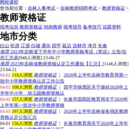
网校课程
您当前位置：
吉林人事考试
>
吉林教师招聘考试
>
教师资格证
>
教师资格证
招考信息
教师资格证
特岗教师
报考指导
备考技巧
试题资料
地市分类
白山
松原
辽源
白城
通化
四平
延边
吉林市
净月
长春
推荐
2023年吉林省下半年中小学教师资格考试（笔试）公告|信
息汇总表
[948人浏览] 23-06-27
推荐
2023年吉林省教师资格认定工作通知【汇总】
[1146人浏览]
23-04-21
04-02
118人浏览
教师资格证
|
2026年上半年吉林市教育局第一
批中小学教师资格认定工作公告
04-02
108人浏览
教师资格证
|
四平市铁西区关于做好2026年上
半年中小学、幼儿园教师资格认
04-02
157人浏览
教师资格证
|
长春市双阳区教育局关于2026年
上半年第一批次中小学教师资格
04-02
197人浏览
教师资格证
|
2026年上半年吉林省各地区教师
资格认定公告汇总
04-01
156人浏览
教师资格证
|
长春市教育局关于2026年上半年