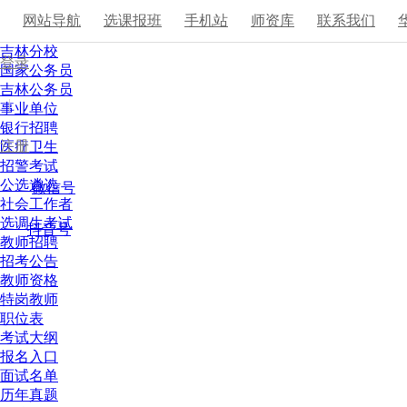
网站导航
选课报班
手机站
师资库
联系我们
吉林分校
登录
国家公务员
吉林公务员
|
事业单位
银行招聘
注册
医疗卫生
招警考试
公选遴选
微信号
社会工作者
选调生考试
抖音号
教师招聘
招考公告
教师资格
特岗教师
职位表
考试大纲
报名入口
面试名单
历年真题