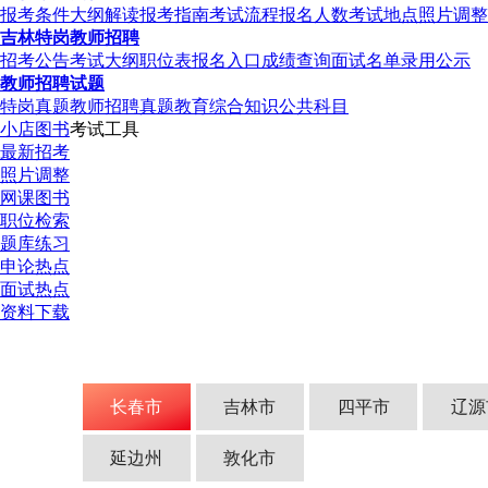
报考条件
大纲解读
报考指南
考试流程
报名人数
考试地点
照片调整
吉林特岗教师招聘
招考公告
考试大纲
职位表
报名入口
成绩查询
面试名单
录用公示
教师招聘试题
特岗真题
教师招聘真题
教育综合知识
公共科目
小店图书
考试工具
最新招考
照片调整
网课图书
职位检索
题库练习
申论热点
面试热点
资料下载