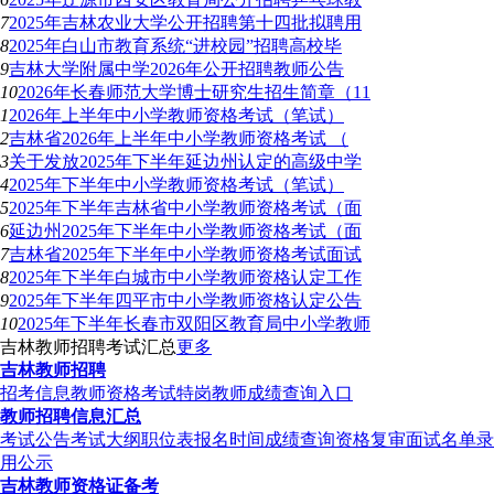
7
2025年吉林农业大学公开招聘第十四批拟聘用
8
2025年白山市教育系统“进校园”招聘高校毕
9
吉林大学附属中学2026年公开招聘教师公告
10
2026年长春师范大学博士研究生招生简章（11
1
2026年上半年中小学教师资格考试（笔试）
2
吉林省2026年上半年中小学教师资格考试 （
3
关于发放2025年下半年延边州认定的高级中学
4
2025年下半年中小学教师资格考试（笔试）
5
2025年下半年吉林省中小学教师资格考试（面
6
延边州2025年下半年中小学教师资格考试（面
7
吉林省2025年下半年中小学教师资格考试面试
8
2025年下半年白城市中小学教师资格认定工作
9
2025年下半年四平市中小学教师资格认定公告
10
2025年下半年长春市双阳区教育局中小学教师
吉林教师招聘考试汇总
更多
吉林教师招聘
招考信息
教师资格考试
特岗教师
成绩查询入口
教师招聘信息汇总
考试公告
考试大纲
职位表
报名时间
成绩查询
资格复审
面试名单
录
用公示
吉林教师资格证备考