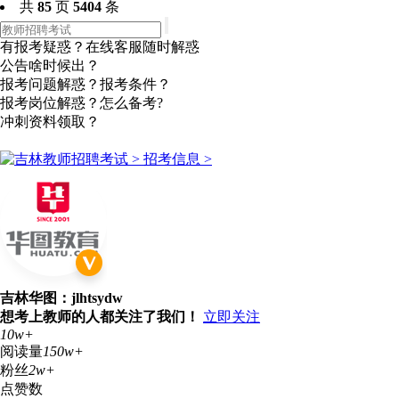
共
85
页
5404
条
有报考疑惑？在线客服随时解惑
公告啥时候出？
报考问题解惑？报考条件？
报考岗位解惑？怎么备考?
冲刺资料领取？
点击咨询
吉林华图：jlhtsydw
想考上教师的人都关注了我们！
立即关注
10w+
阅读量
150w+
粉丝
2w+
点赞数