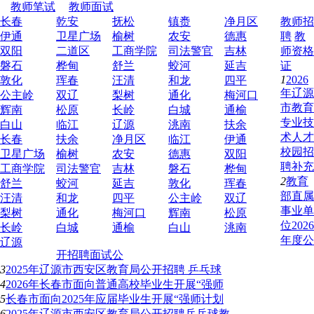
教师笔试
教师面试
长春
乾安
抚松
镇赉
净月区
教师招
伊通
卫星广场
榆树
农安
德惠
聘
教
双阳
二道区
工商学院
司法警官
吉林
师资格
磐石
桦甸
舒兰
蛟河
延吉
证
1
2026
敦化
珲春
汪清
和龙
四平
年辽源
公主岭
双辽
梨树
通化
梅河口
市教育
辉南
松原
长岭
白城
通榆
专业技
白山
临江
辽源
洮南
扶余
术人才
长春
扶余
净月区
临江
伊通
校园招
卫星广场
榆树
农安
德惠
双阳
聘补充
工商学院
司法警官
吉林
磐石
桦甸
2
教育
舒兰
蛟河
延吉
敦化
珲春
部直属
汪清
和龙
四平
公主岭
双辽
事业单
梨树
通化
梅河口
辉南
松原
位2026
长岭
白城
通榆
白山
洮南
年度公
辽源
开招聘面试公
3
2025年辽源市西安区教育局公开招聘 乒乓球
4
2026年长春市面向普通高校毕业生开展“强师
5
长春市面向2025年应届毕业生开展“强师计划
6
2025年辽源市西安区教育局公开招聘乒乓球教