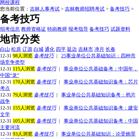
网校课程
您当前位置：
吉林人事考试
>
吉林教师招聘考试
>
备考技巧
>
备考技巧
招考信息
教师资格证
特岗教师
报考指导
备考技巧
试题资料
地市分类
白山
松原
辽源
白城
通化
四平
延边
吉林市
净月
长春
12-31
98人浏览
备考技巧
|
25事业单位公共基础知识：四种市
场竞争类型
12-31
115人浏览
备考技巧
|
事业单位公共基础备考：中国年，
中国“龙”
12-31
170人浏览
备考技巧
|
事业单位公共基础知识备考：芯片
考点
12-31
79人浏览
备考技巧
|
事业单位公共基础知识备考：鸦片
战争
12-31
155人浏览
备考技巧
|
事业单位公共基础知识备考：建安
文学
12-31
105人浏览
备考技巧
|
事业单位公共基础知识备考：中国
主要河流
12-31
93人浏览
备考技巧
|
事业单位公共基础知识：论受贿罪