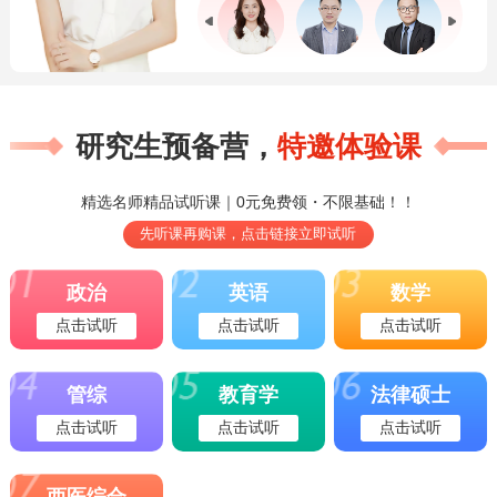
研究生预备营，
特邀体验课
精选名师精品试听课｜0元免费领・不限基础！！
先听课再购课，点击链接立即试听
政治
英语
数学
点击试听
点击试听
点击试听
管综
教育学
法律硕士
点击试听
点击试听
点击试听
西医综合