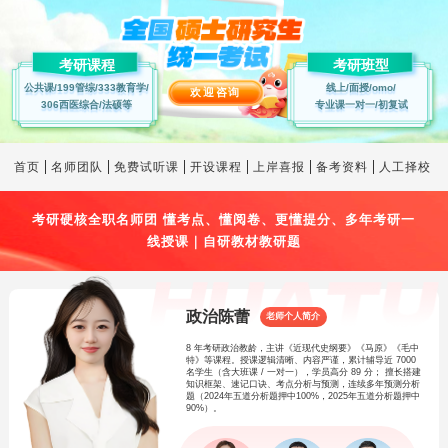
考研课程
考研班型
公共课/199管综/333教育学/
线上/面授/omo/
欢迎咨询
306西医综合/法硕等
专业课一对一/初复试
首页
名师团队
免费试听课
开设课程
上岸喜报
备考资料
人工择校
考研硬核全职名师团 懂考点、懂阅卷、更懂提分、多年考研一
线授课｜自研教材教研题
政治陈蕾
老师个人简介
8 年考研政治教龄，主讲《近现代史纲要》《马原》《毛中
特》等课程。授课逻辑清晰、内容严谨，累计辅导近 7000
名学生（含大班课 / 一对一），学员高分 89 分； 擅长搭建
知识框架、速记口诀、考点分析与预测，连续多年预测分析
题（2024年五道分析题押中100%，2025年五道分析题押中
90%）。