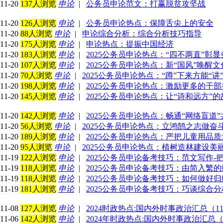
11-20
137人浏览
申论
|
公务员申论范文：打赢脱贫攻坚战
11-20
126人浏览
申论
|
公务员申论热点：保障舌尖上的安全
11-20
88人浏览
申论
|
申论综合分析：综合分析技巧指导
11-20
175人浏览
申论
|
申论热点：提振中国经济
11-20
183人浏览
申论
|
2025公务员申论热点：“四不两直”彰
11-20
107人浏览
申论
|
2025公务员申论热点：新“国风”唤醒
11-20
70人浏览
申论
|
2025公务员申论热点：“蹲”下来方能“讲
11-20
198人浏览
申论
|
2025公务员申论热点：激励更多的干
11-20
145人浏览
申论
|
2025公务员申论热点：让“诗和远方”
11-20
142人浏览
申论
|
2025公务员申论热点：畅通“网络盲道
11-20
56人浏览
申论
|
2025公务员申论热点：立鸿鹄之志做奋
11-20
189人浏览
申论
|
2025公务员申论热点：严把儿童用品
11-20
95人浏览
申论
|
2025公务员申论热点：植树造林建设美
11-19
122人浏览
申论
|
2025公务员申论备考技巧：范文写作-
11-19
118人浏览
申论
|
2025公务员申论备考技巧：由简入繁
11-19
118人浏览
申论
|
2025公务员申论备考技巧：如何做好
11-19
181人浏览
申论
|
2025公务员申论备考技巧：巧谈综合
11-08
127人浏览
申论
|
2024时政热点:国内外时事政治汇总（1
11-06
142人浏览
申论
|
2024年时政热点:国内外时事政治汇总（