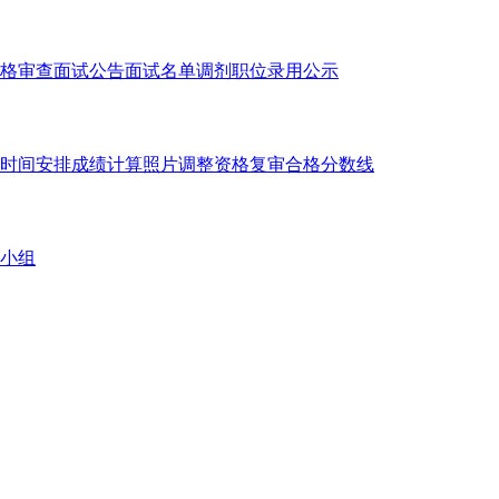
格审查
面试公告
面试名单
调剂职位
录用公示
时间安排
成绩计算
照片调整
资格复审
合格分数线
小组