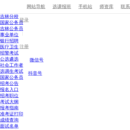
网站导航
选课报班
手机站
师资库
联
吉林分校
登录
国家公务员
吉林公务员
|
事业单位
银行招聘
注册
医疗卫生
招警考试
公选遴选
微信号
社会工作者
选调生考试
抖音号
国家公务员
招考公告
报名入口
招考职位
考试大纲
报考指南
准考证打印
成绩查询
面试名单