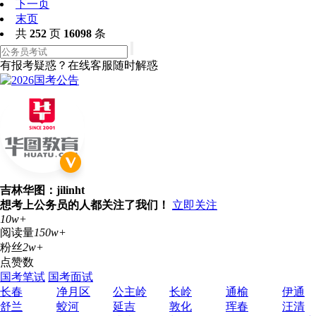
下一页
末页
共
252
页
16098
条
有报考疑惑？在线客服随时解惑
吉林华图：jilinht
想考上公务员的人都关注了我们！
立即关注
10w+
阅读量
150w+
粉丝
2w+
点赞数
国考笔试
国考面试
长春
净月区
公主岭
长岭
通榆
伊通
舒兰
蛟河
延吉
敦化
珲春
汪清