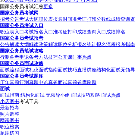
10
2025时政热点:国内外时事政治汇总（1月5日
国家公务员考试汇总
更多
国家公务员考试网
招考公告
考试大纲
职位表
报名时间
准考证打印
分数线
成绩查询
资
国家公务员考试入口
职位表入口
考试报名入口
准考证打印
成绩查询入口
成绩排名
国家公务员考试报考
公告解读
大纲解读
政策解读
职位分析
报名统计
报名流程
报考指南
国家公务员笔试攻略
行测备考
申论备考
方法技巧
公开课
时事热点
国家公务员面试攻略
面试流程
面试礼仪
面试指南
面试技巧
直播讲座
结构化面试
无领导
国家公务员考试题库
历年真题
行测真题
申论真题
面试真题
题库刷题
面试
面试指南
结构化面试
无领导小组
面试技巧攻略
面试热点
小店图书
考试工具
最新招考
照片调整
网课图书
职位检索
题库练习