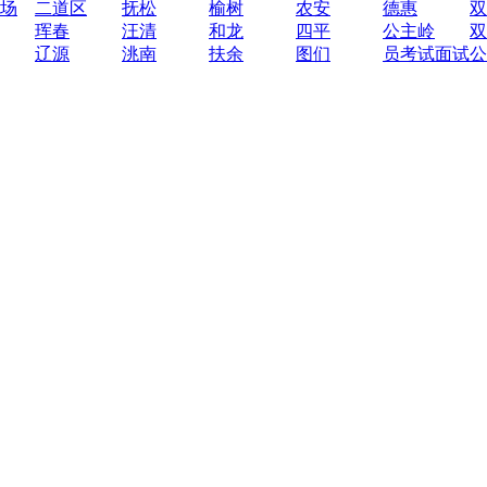
场
二道区
抚松
榆树
农安
德惠
双
珲春
汪清
和龙
四平
公主岭
双
辽源
洮南
扶余
图们
员考试面试公