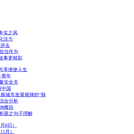
显务实之风
文化活力
”进去
部担当作为
的故事更精彩
”共享便捷人生
斗青年
质量安全关
丽中国
把握城市发展规律的“脉
的综合分析
归纳概括
分析题之句子理解
1月8日）
11月）