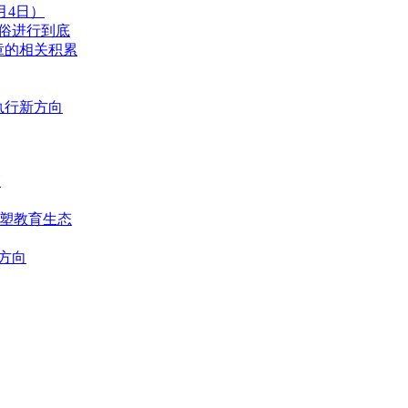
月4日）
俗进行到底
章的相关积累
执行新方向
篇
重塑教育生态
方向