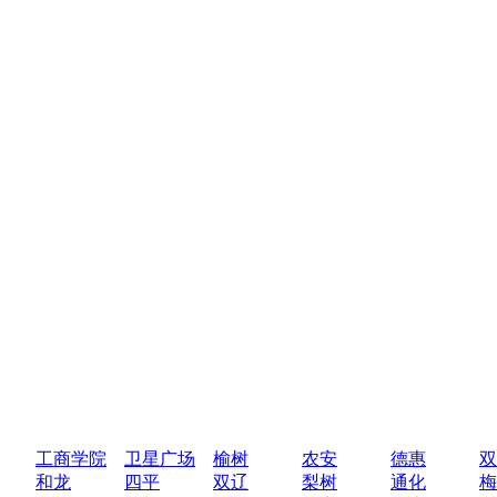
工商学院
卫星广场
榆树
农安
德惠
双
和龙
四平
双辽
梨树
通化
梅