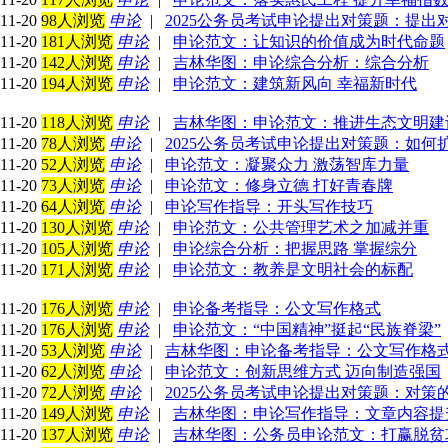
11-20
98人浏览
申论
|
2025公务员考试申论提出对策题：提出
11-20
181人浏览
申论
|
申论范文：让知识的价值成为时代命题
11-20
142人浏览
申论
|
吉林华图：申论综合分析：综合分析
11-20
194人浏览
申论
|
申论范文：建筑新风向 幸福新时代
11-20
118人浏览
申论
|
吉林华图：申论范文：推进生态文明建
11-20
78人浏览
申论
|
2025公务员考试申论提出对策题：如何
11-20
52人浏览
申论
|
申论范文：凝聚众力 激荡智库力量
11-20
73人浏览
申论
|
申论范文：修身立德 打好青春牌
11-20
64人浏览
申论
|
申论写作指导：开头写作技巧
11-20
130人浏览
申论
|
申论范文：公共管理艺术之加减并重
11-20
105人浏览
申论
|
申论综合分析：把握思路 掌握综分
11-20
171人浏览
申论
|
申论范文：教养是文明社会的标配
11-20
176人浏览
申论
|
申论备考指导：公文写作格式
11-20
176人浏览
申论
|
申论范文：“中国精神”挺起“民族脊梁”
11-20
53人浏览
申论
|
吉林华图：申论备考指导：公文写作格
11-20
62人浏览
申论
|
申论范文：创新思维方式 迈向制造强国
11-20
72人浏览
申论
|
2025公务员考试申论提出对策题：对策
11-20
149人浏览
申论
|
吉林华图：申论写作指导：文章内容提
11-20
137人浏览
申论
|
吉林华图：公务员申论范文：打赢脱贫