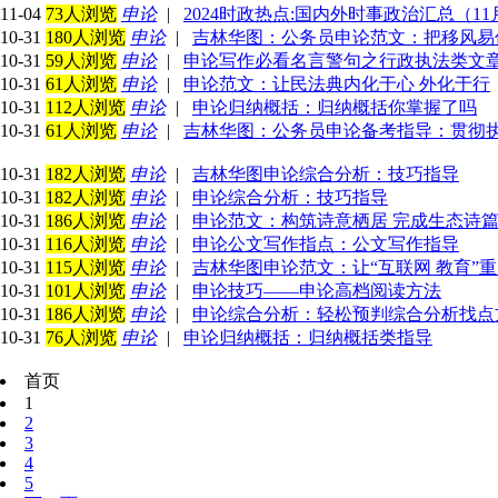
11-04
73人浏览
申论
|
2024时政热点:国内外时事政治汇总（11
10-31
180人浏览
申论
|
吉林华图：公务员申论范文：把移风易
10-31
59人浏览
申论
|
申论写作必看名言警句之行政执法类文
10-31
61人浏览
申论
|
申论范文：让民法典内化于心 外化于行
10-31
112人浏览
申论
|
申论归纳概括：归纳概括你掌握了吗
10-31
61人浏览
申论
|
吉林华图：公务员申论备考指导：贯彻
10-31
182人浏览
申论
|
吉林华图申论综合分析：技巧指导
10-31
182人浏览
申论
|
申论综合分析：技巧指导
10-31
186人浏览
申论
|
申论范文：构筑诗意栖居 完成生态诗
10-31
116人浏览
申论
|
申论公文写作指点：公文写作指导
10-31
115人浏览
申论
|
吉林华图申论范文：让“互联网 教育”
10-31
101人浏览
申论
|
申论技巧——申论高档阅读方法
10-31
186人浏览
申论
|
申论综合分析：轻松预判综合分析找点
10-31
76人浏览
申论
|
申论归纳概括：归纳概括类指导
首页
1
2
3
4
5