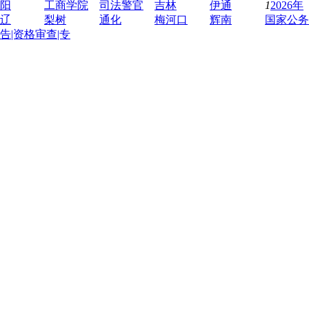
阳
工商学院
司法警官
吉林
伊通
1
2026年
辽
梨树
通化
梅河口
辉南
国家公务
告|资格审查|专