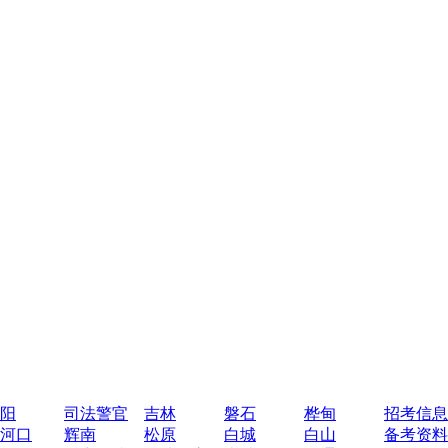
阳
司法警官
吉林
磐石
桦甸
招考信息
河口
辉南
松原
白城
白山
备考资料