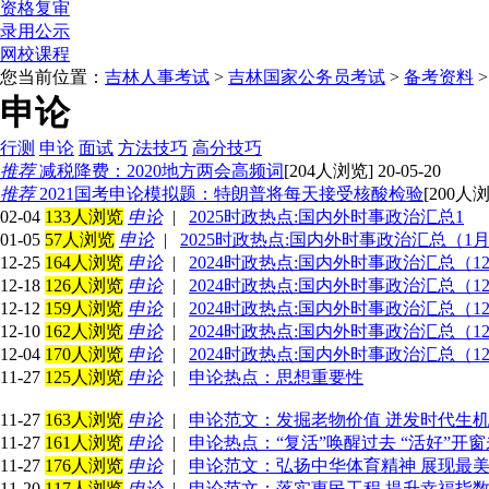
资格复审
录用公示
网校课程
您当前位置：
吉林人事考试
>
吉林国家公务员考试
>
备考资料
申论
行测
申论
面试
方法技巧
高分技巧
推荐
减税降费：2020地方两会高频词
[204人浏览] 20-05-20
推荐
2021国考申论模拟题：特朗普将每天接受核酸检验
[200人浏览
02-04
133人浏览
申论
|
2025时政热点:国内外时事政治汇总1
01-05
57人浏览
申论
|
2025时政热点:国内外时事政治汇总（1
12-25
164人浏览
申论
|
2024时政热点:国内外时事政治汇总（12
12-18
126人浏览
申论
|
2024时政热点:国内外时事政治汇总（12
12-12
159人浏览
申论
|
2024时政热点:国内外时事政治汇总（12
12-10
162人浏览
申论
|
2024时政热点:国内外时事政治汇总（12
12-04
170人浏览
申论
|
2024时政热点:国内外时事政治汇总（1
11-27
125人浏览
申论
|
申论热点：思想重要性
11-27
163人浏览
申论
|
申论范文：发掘老物价值 迸发时代生
11-27
161人浏览
申论
|
申论热点：“复活”唤醒过去 “活好”开
11-27
176人浏览
申论
|
申论范文：弘扬中华体育精神 展现最美
11-20
117人浏览
申论
|
申论范文：落实惠民工程 提升幸福指