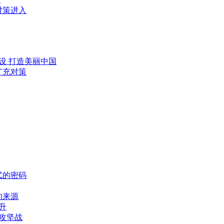
对策进入
设 打造美丽中国
扩充对策
式的密码
的来源
升
攻坚战