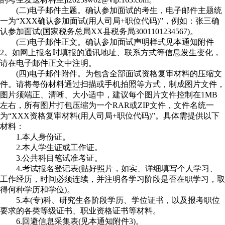
(二)电子邮件主题。确认参加面试的考生，电子邮件主题统
一为“XXX确认参加面试(用人司局+职位代码)”，例如：张三确
认参加面试(国家税务总局XX县税务局3001101234567)。
(三)电子邮件正文。确认参加面试声明样式见本通知附件
2。如网上报名时填报的通讯地址、联系方式等信息发生变化，
请在电子邮件正文中注明。
(四)电子邮件附件。为包含全部面试资格复审材料的压缩文
件。请将每份材料通过扫描或手机拍照等方式，制成图片文件，
图片须端正、清晰、大小适中，建议每个图片文件控制在1MB
左右，所有图片打包压缩为一个RAR或ZIP文件，文件名统一
为“XXX资格复审材料(用人司局+职位代码)”。具体需提供以下
材料：
1.本人身份证。
2.本人学生证或工作证。
3.公共科目笔试准考证。
4.考试报名登记表(贴好照片，如实、详细填写个人学习、
工作经历，时间必须连续，并注明各学习阶段是否在职学习，取
得何种学历和学位)。
5.本(专)科、研究生各阶段学历、学位证书，以及报考职位
要求的各类等级证书、职业资格证书等材料。
6.回避信息采集表(见本通知附件3)。