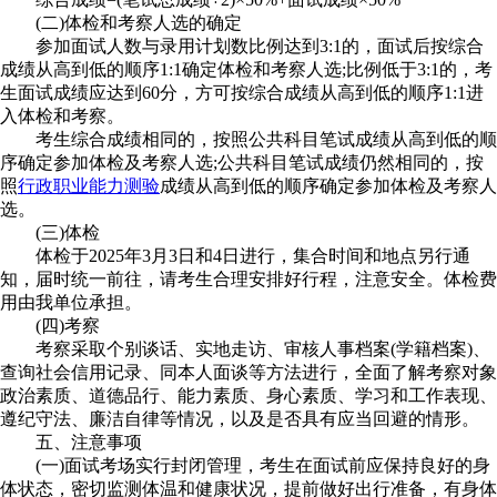
(二)体检和考察人选的确定
参加面试人数与录用计划数比例达到3:1的，面试后按综合
成绩从高到低的顺序1:1确定体检和考察人选;比例低于3:1的，考
生面试成绩应达到60分，方可按综合成绩从高到低的顺序1:1进
入体检和考察。
考生综合成绩相同的，按照公共科目笔试成绩从高到低的顺
序确定参加体检及考察人选;公共科目笔试成绩仍然相同的，按
照
行政职业能力测验
成绩从高到低的顺序确定参加体检及考察人
选。
(三)体检
体检于2025年3月3日和4日进行，集合时间和地点另行通
知，届时统一前往，请考生合理安排好行程，注意安全。体检费
用由我单位承担。
(四)考察
考察采取个别谈话、实地走访、审核人事档案(学籍档案)、
查询社会信用记录、同本人面谈等方法进行，全面了解考察对象
政治素质、道德品行、能力素质、身心素质、学习和工作表现、
遵纪守法、廉洁自律等情况，以及是否具有应当回避的情形。
五、注意事项
(一)面试考场实行封闭管理，考生在面试前应保持良好的身
体状态，密切监测体温和健康状况，提前做好出行准备，有身体