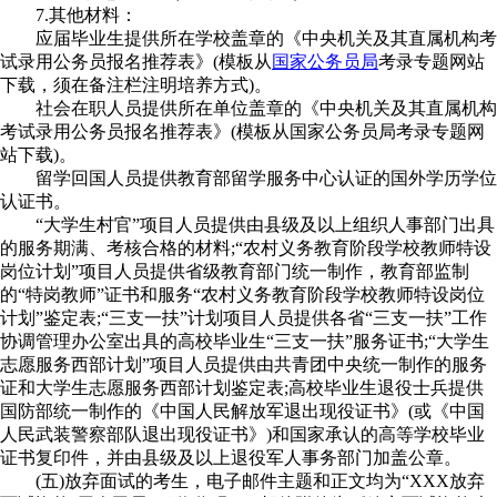
7.其他材料：
应届毕业生提供所在学校盖章的《中央机关及其直属机构考
试录用公务员报名推荐表》(模板从
国家公务员局
考录专题网站
下载，须在备注栏注明培养方式)。
社会在职人员提供所在单位盖章的《中央机关及其直属机构
考试录用公务员报名推荐表》(模板从国家公务员局考录专题网
站下载)。
留学回国人员提供教育部留学服务中心认证的国外学历学位
认证书。
“大学生村官”项目人员提供由县级及以上组织人事部门出具
的服务期满、考核合格的材料;“农村义务教育阶段学校教师特设
岗位计划”项目人员提供省级教育部门统一制作，教育部监制
的“特岗教师”证书和服务“农村义务教育阶段学校教师特设岗位
计划”鉴定表;“三支一扶”计划项目人员提供各省“三支一扶”工作
协调管理办公室出具的高校毕业生“三支一扶”服务证书;“大学生
志愿服务西部计划”项目人员提供由共青团中央统一制作的服务
证和大学生志愿服务西部计划鉴定表;高校毕业生退役士兵提供
国防部统一制作的《中国人民解放军退出现役证书》(或《中国
人民武装警察部队退出现役证书》)和国家承认的高等学校毕业
证书复印件，并由县级及以上退役军人事务部门加盖公章。
(五)放弃面试的考生，电子邮件主题和正文均为“XXX放弃