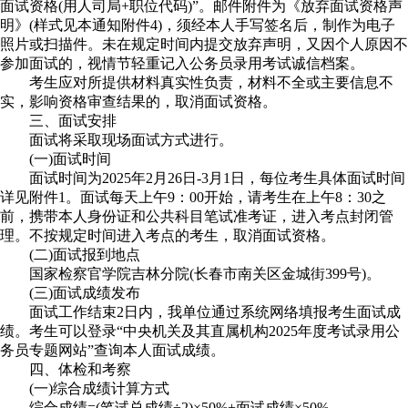
面试资格(用人司局+职位代码)”。邮件附件为《放弃面试资格声
明》(样式见本通知附件4)，须经本人手写签名后，制作为电子
照片或扫描件。未在规定时间内提交放弃声明，又因个人原因不
参加面试的，视情节轻重记入公务员录用考试诚信档案。
考生应对所提供材料真实性负责，材料不全或主要信息不
实，影响资格审查结果的，取消面试资格。
三、面试安排
面试将采取现场面试方式进行。
(一)面试时间
面试时间为2025年2月26日-3月1日，每位考生具体面试时间
详见附件1。面试每天上午9：00开始，请考生在上午8：30之
前，携带本人身份证和公共科目笔试准考证，进入考点封闭管
理。不按规定时间进入考点的考生，取消面试资格。
(二)面试报到地点
国家检察官学院吉林分院(长春市南关区金城街399号)。
(三)面试成绩发布
面试工作结束2日内，我单位通过系统网络填报考生面试成
绩。考生可以登录“中央机关及其直属机构2025年度考试录用公
务员专题网站”查询本人面试成绩。
四、体检和考察
(一)综合成绩计算方式
综合成绩=(笔试总成绩÷2)×50%+面试成绩×50%