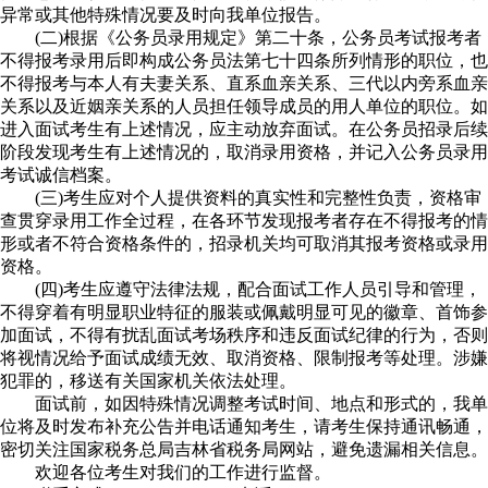
异常或其他特殊情况要及时向我单位报告。
(二)根据《公务员录用规定》第二十条，公务员考试报考者
不得报考录用后即构成公务员法第七十四条所列情形的职位，也
不得报考与本人有夫妻关系、直系血亲关系、三代以内旁系血亲
关系以及近姻亲关系的人员担任领导成员的用人单位的职位。如
进入面试考生有上述情况，应主动放弃面试。在公务员招录后续
阶段发现考生有上述情况的，取消录用资格，并记入公务员录用
考试诚信档案。
(三)考生应对个人提供资料的真实性和完整性负责，资格审
查贯穿录用工作全过程，在各环节发现报考者存在不得报考的情
形或者不符合资格条件的，招录机关均可取消其报考资格或录用
资格。
(四)考生应遵守法律法规，配合面试工作人员引导和管理，
不得穿着有明显职业特征的服装或佩戴明显可见的徽章、首饰参
加面试，不得有扰乱面试考场秩序和违反面试纪律的行为，否则
将视情况给予面试成绩无效、取消资格、限制报考等处理。涉嫌
犯罪的，移送有关国家机关依法处理。
面试前，如因特殊情况调整考试时间、地点和形式的，我单
位将及时发布补充公告并电话通知考生，请考生保持通讯畅通，
密切关注国家税务总局吉林省税务局网站，避免遗漏相关信息。
欢迎各位考生对我们的工作进行监督。