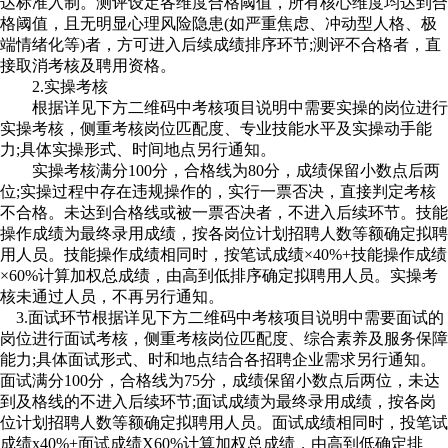
达标准入制。测评设定各维度合格阈值，所有核心维度均达到合
格阈值，且无明显心理风险隐患(如严重焦虑、冲动型人格、极
端情绪化等)者，方可进入后续成绩排序环节;测评不合格者，直
接取消考核及聘用资格。
2.实操考核
根据详见下方二维码中考核项目说明中需要实操的岗位进行
实操考核，侧重考核岗位匹配度、专业技能水平及实操动手能
力;具体实操形式、时间地点另行通知。
实操考核满分100分，合格线为80分，成绩保留小数点后两
位;实操过程中存在违规操作的，实行一票否决，直接判定考核
不合格。未达到合格线或被一票否决者，不进入后续环节。技能
操作成绩为最终录用成绩，按各岗位计划招聘人数等额确定拟聘
用人员。技能操作成绩相同时，按笔试成绩×40%+技能操作成绩
×60%计算加权总成绩，由高到低排序确定拟聘用人员。实操考
核未通过人员，不再另行通知。
3.面试环节根据详见下方二维码中考核项目说明中需要面试的
岗位进行面试考核，侧重考核岗位匹配度、综合素养及服务保障
能力;具体面试形式、时和地点结合各招聘企业需求另行通知。
面试满分100分，合格线为75分，成绩保留小数点后两位，未达
到及格线的不进入后续环节;面试成绩为最终录用成绩，按各岗
位计划招聘人数等额确定拟聘用人员。面试成绩相同时，投笔试
成绩x40%+面试成绩X60%计算加权总成绩，由高到低确定排