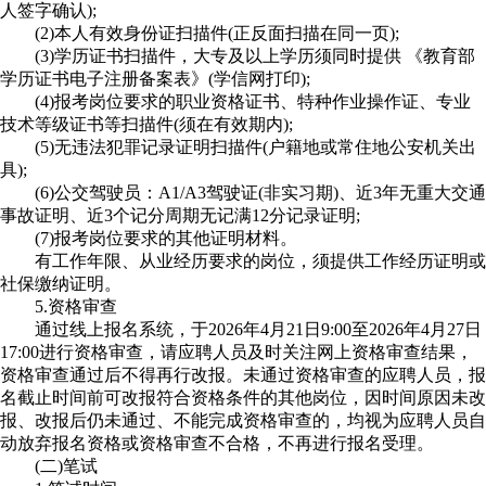
人签字确认);
(2)本人有效身份证扫描件(正反面扫描在同一页);
(3)学历证书扫描件，大专及以上学历须同时提供 《教育部
学历证书电子注册备案表》(学信网打印);
(4)报考岗位要求的职业资格证书、特种作业操作证、专业
技术等级证书等扫描件(须在有效期内);
(5)无违法犯罪记录证明扫描件(户籍地或常住地公安机关出
具);
(6)公交驾驶员：A1/A3驾驶证(非实习期)、近3年无重大交通
事故证明、近3个记分周期无记满12分记录证明;
(7)报考岗位要求的其他证明材料。
有工作年限、从业经历要求的岗位，须提供工作经历证明或
社保缴纳证明。
5.资格审查
通过线上报名系统，于2026年4月21日9:00至2026年4月27日
17:00进行资格审查，请应聘人员及时关注网上资格审查结果，
资格审查通过后不得再行改报。未通过资格审查的应聘人员，报
名截止时间前可改报符合资格条件的其他岗位，因时间原因未改
报、改报后仍未通过、不能完成资格审查的，均视为应聘人员自
动放弃报名资格或资格审查不合格，不再进行报名受理。
(二)笔试