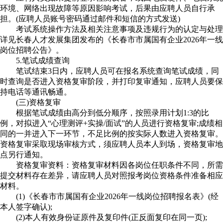
环境、网络出现故障等原因影响考试，后果由应聘人员自行承
担。(应聘人员账号密码通过邮件和短信的方式发送)
考试系统操作方法及相关注意事项及违规行为的认定与处理
详见长春人才发展集团发布的《长春市市属国有企业2026年一线
岗位招聘公告》。
5.笔试成绩查询
笔试结束3日内，应聘人员可在报名系统查询笔试成绩，同
时查询是否进入资格复审阶段，并打印复审通知，应聘人员要保
持电话等通讯畅通。
(三)资格复审
根据笔试成绩由高分到低分顺序，按照录用计划1:3的比
例，对拟进入“心理测评+实操/面试”的人员进行资格复审;成绩相
同的一并进入下一环节，不足比例的按实际人数进入资格复审。
资格复审采取现场审核方式，须应聘人员本人到场，资格复审地
点另行通知。
资格复审资料：资格复审材料因各岗位任职条件不同，所需
提交材料存在差异，请应聘人员对照报考岗位资格条件准备相应
材料。
(1)《长春市市属国有企业2026年一线岗位招聘报名表》(经
本人签字确认);
(2)本人有效身份证原件及复印件(正反面复印在同一页);