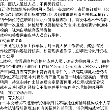
序。面试未通过人员，不再另行通知。
(五)体检组织所有拟聘用人员统一参加体检，参照修订后的《公
务员录用体检通用标准(试行)》及职业健康检查相关规范执行，
结合岗位特点增加目应职业健康检查项目。首次体检不合格者可
申请一次复检，体检结果以复检结论为准;未按通知要求参加体
检的，视为自动放弃应聘资格
体检相关费用由应聘人员自行承担。
(六)背景调查
主要通过联系原工作单位，对应聘人员工作表现、奖惩情况、工
作经历等内容进行核实。如发现弄虚作假，立即取消录用资格。
(七)公示
1.体检、背景调查均合格的应聘人员，确定为拟聘用人选，由各
招聘企业进行为期5个工作日的公示;2.公示期满，对公示反映有
严重问题并查有实据不符合聘用条件的，取消其拟聘人选资格，
该岗位不进行递补;对反映有严重问题但一时难以查实的，暂缓
聘用，待查实并作出结论后决定是否聘用;对公示期满无异议，
或有反映问题但经核实不影响聘用的按程序办理相关聘用手
续，签订劳动合同。
四、有关说明
(一)本次考试不指定考试辅导用书,不委托任何辅导机构或个人举
办考试辅导培训班;任何有关招聘的辅导班、辅导网站或考试真