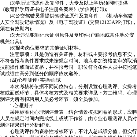
(3)学历证书原件及复印件，大专及以上学历须同时提供
《教育部学历证书电子注册备案表》(学信网打印);
(4)公交驾驶员需提供驾驶证原件及复印件，《机动车驾驶
人安全驾驶记录情况》及《电子驾驶证》(交警12123APP打印)，
须在有效期内);
(5)无违法犯罪记录证明原件及复印件(户籍地或常住地公安
机关出具);
(6)报考岗位要求的其他证明材料。
注意事项：凡是伪造有关证件、材料或主要报考信息不实，
不符合报考条件要求或未按规定时间、地点参加资格复审的取消
技能操作或面试资格，并在报考同一职位符合条件人员中按照笔
试成绩由高分到低分的顺序依次递补。
(四)心理测评+实操/面试
本次考核将依据不同岗位特点，分别设置心理测评、实操考
核或面试环节，具体考核方式及相关要求详见下方二维码。心理
测评为所有拟聘用人员必考环节，须全员参加。
1.心理测评
采用标准化心理测评量表，结合情景模拟问卷的形式，应聘
人员在规定时间内完成线上或线下作答，由专业心理测评人员对
测评结果进行分析解读。
心理测评作为资格性考核环节，不计入总成绩分值，但实行