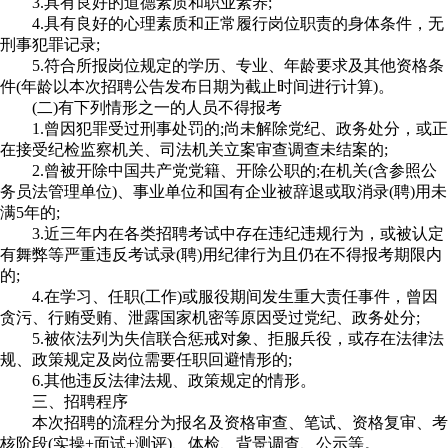
3.具有良好的道德素质和职业素养;
4.具有良好的心理素质和正常履行岗位职责的身体条件，无
刑事犯罪记录;
5.符合所报岗位规定的学历、专业、年龄要求及其他资格条
件(年龄以本次招聘公告发布日期为截止时间进行计算)。
(二)有下列情形之一的人员不得报考
1.曾因犯罪受过刑事处罚的;尚未解除党纪、政务处分，或正
在接受纪检监察机关、司法机关立案审查调查未结案的;
2.曾被开除中国共产党党籍、开除公职的;在机关(含参照公
务员法管理单位)、事业单位和国有企业被辞退或取消录(聘)用未
满5年的;
3.近三年内在各类招聘考试中存在违纪违规行为，或被认定
有舞弊等严重违反考试录(聘)用纪律行为且仍在不得报考期限内
的;
4.在学习、任职(工作)或服役期间发生重大责任事件，曾因
贪污、行贿受贿、泄露国家机密等原因受过党纪、政务处分;
5.被依法列为失信联合惩戒对象、拒服兵役，或存在法律法
规、政策规定及岗位需要任职回避情形的;
6.其他违反法律法规、政策规定的情形。
三、招聘程序
本次招聘的流程分为报名及资格审查、笔试、资格复审、考
核阶段(实操+面试+测评)、体检、背景调查、公示等。