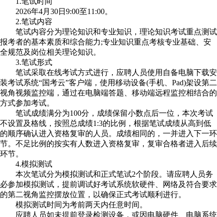
1.笔试时间
2026年4月30日9:00至11:00。
2.笔试内容
笔试内容分为理论知识和专业知识，理论知识考试重点测试
报考者的基本素质和综合能力;专业知识重点考核专业基础、安
全规范及岗位相关理论知识。
3.笔试形式
笔试采取在线考试方式进行，应聘人员使用自备电脑下载安
装考试系统“国考云”客户端，使用移动设备(手机、Pad)架设第二
视角视频监控端，通过在电脑端答题、移动端远程监控相结合的
方式参加考试。
笔试成绩满分为100分，成绩保留小数点后一位，本次考试
不设置及格线，按照总成绩1:3的比例，根据笔试成绩从高到低
的顺序确认进入资格复审的人员。成绩相同的，一并进入下一环
节。不足比例的按实有人数进入资格复审，复审合格者进入后续
环节。
4.模拟测试
本次笔试分为模拟测试和正式笔试2个阶段。请应聘人员务
必参加模拟测试，提前调试好考试系统软硬件、网络及符合要求
的第二视角监控摆放位置，以确保正式考试顺利进行。
模拟测试时间为考前两天内任意时间。
应聘人员如未提前登录检测设备，或因电脑硬件、电脑系统