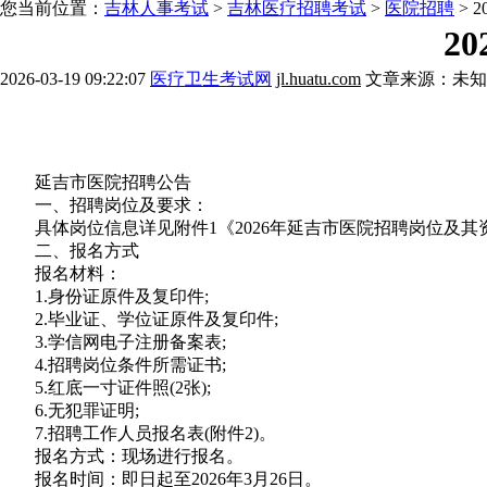
您当前位置：
吉林人事考试
>
吉林医疗招聘考试
>
医院招聘
> 
2
2026-03-19 09:22:07
医疗卫生考试网
jl.huatu.com
文章来源：未知
报考解惑》》点击咨询
历年考情》》点击咨询
配
延吉市医院招聘公告
一、招聘岗位及要求：
具体岗位信息详见附件1《2026年延吉市医院招聘岗位及其
二、报名方式
报名材料：
1.身份证原件及复印件;
2.毕业证、学位证原件及复印件;
3.学信网电子注册备案表;
4.招聘岗位条件所需证书;
5.红底一寸证件照(2张);
6.无犯罪证明;
7.招聘工作人员报名表(附件2)。
报名方式：现场进行报名。
报名时间：即日起至2026年3月26日。