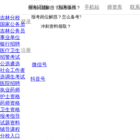
网站导航
选课报班
手机站
师资库
联
报考问题解惑？报考条件？
报考岗位解惑？怎么备考?
吉林分校
登录
国家公务员
冲刺资料领取？
吉林公务员
|
事业单位
银行招聘
注册
医疗卫生
招警考试
公选遴选
微信号
社会工作者
选调生考试
抖音号
医院招聘
执业药师
护士资格
药师资格
卫生资格
报考指导
试题资料
辅导课程
分校入口