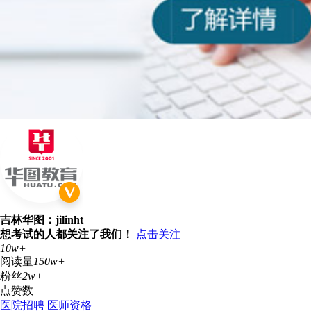
吉林华图：jilinht
想考试的人都关注了我们！
点击关注
10w+
阅读量
150w+
粉丝
2w+
点赞数
医院招聘
医师资格