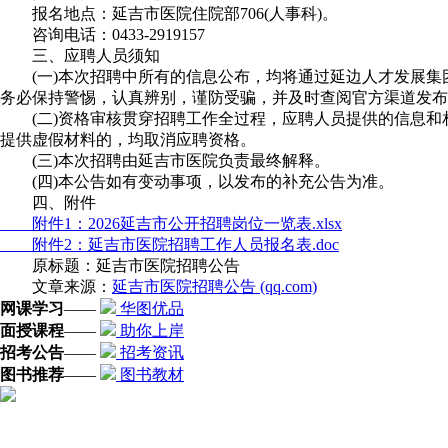
报名地点：延吉市医院住院部706(人事科)。
咨询电话：0433-2919157
三、应聘人员须知
(一)本次招聘中所有的信息公布，均将通过延边人才发展集团
务必保持警惕，认真辨别，谨防受骗，并及时查阅官方渠道发布
(二)资格审核贯穿招聘工作全过程，应聘人员提供的信息和
提供虚假材料的，均取消应聘资格。
(三)本次招聘由延吉市医院负责最终解释。
(四)本公告如有变动事项，以发布的补充公告为准。
四、附件
附件1：2026延吉市公开招聘岗位一览表.xlsx
附件2：延吉市医院招聘工作人员报名表.doc
原标题：延吉市医院招聘公告
文章来源：
延吉市医院招聘公告 (qq.com)
网课学习
——
华图优品
面授课程
——
助你上岸
招考公告
——
招考资讯
图书推荐
——
图书教材