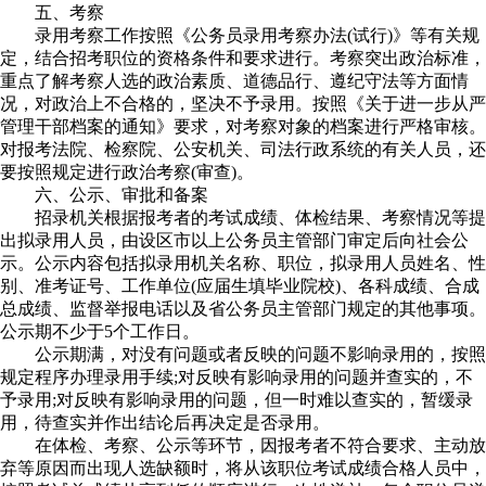
五、考察
录用考察工作按照《公务员录用考察办法(试行)》等有关规
定，结合招考职位的资格条件和要求进行。考察突出政治标准，
重点了解考察人选的政治素质、道德品行、遵纪守法等方面情
况，对政治上不合格的，坚决不予录用。按照《关于进一步从严
管理干部档案的通知》要求，对考察对象的档案进行严格审核。
对报考法院、检察院、公安机关、司法行政系统的有关人员，还
要按照规定进行政治考察(审查)。
六、公示、审批和备案
招录机关根据报考者的考试成绩、体检结果、考察情况等提
出拟录用人员，由设区市以上公务员主管部门审定后向社会公
示。公示内容包括拟录用机关名称、职位，拟录用人员姓名、性
别、准考证号、工作单位(应届生填毕业院校)、各科成绩、合成
总成绩、监督举报电话以及省公务员主管部门规定的其他事项。
公示期不少于5个工作日。
公示期满，对没有问题或者反映的问题不影响录用的，按照
规定程序办理录用手续;对反映有影响录用的问题并查实的，不
予录用;对反映有影响录用的问题，但一时难以查实的，暂缓录
用，待查实并作出结论后再决定是否录用。
在体检、考察、公示等环节，因报考者不符合要求、主动放
弃等原因而出现人选缺额时，将从该职位考试成绩合格人员中，