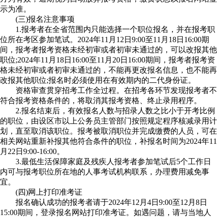
示为准。
(三)报名注意事项
1.报考者在全省范围内只能选择一个职位报名，并在报考职
位所在考区参加笔试。2024年11月12日9:00至11月18日16:00期
间，报考者报考资格未经初审或者初审未通过的，可以改报其他
职位;2024年11月18日16:00至11月20日16:00期间，报考者报考资
格未经初审或者初审未通过的，不能再更改报名信息，也不能再
改报其他职位;报名时必须使用在有效期内的二代身份证。
资格审查贯穿招考工作全过程。在招考各环节发现报考者不
符合报考资格条件的，将取消其报考资格、终止录用程序。
2.报名结束后，有效报名人数与招录人数之比小于开考比例
的职位，由设区市以上公务员主管部门按照规定程序核减录用计
划，直至取消该职位。报考被取消职位并完成缴费的人员，可在
相关网站重新补报其他符合条件的职位，补报名时间为2024年11
月22日9:00-16:00。
3.最低生活保障家庭及残疾人报考者参加笔试后5个工作日
内可与报考职位所在地的人事考试机构联系，办理费用减免事
宜。
(四)网上打印准考证
报名确认成功的报考者请于2024年12月4日9:00至12月8日
15:00期间，登录报名网站打印准考证。如遇问题，请与当地人