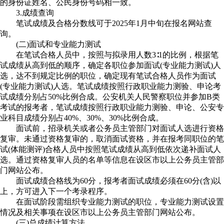
的身份证姓名、公民身份号码相一致。
3.成绩查询
笔试成绩及合格分数线可于2025年1月中旬在报名网站查
询。
(二)面试和专业能力测试
在笔试合格人员中，按照与拟录用人数3∶1的比例，根据笔
试成绩从高到低的顺序，确定各职位参加面试(专业能力测试)人
选，达不到规定比例的职位，确定现有笔试合格人员作为面试
(专业能力测试)人选。笔试成绩按照行政职业能力测验、申论考
试成绩分别占50%比例合成。公安机关人民警察职位并参加B类
考试的报考者，笔试成绩按照行政职业能力测验、申论、公安专
业科目成绩分别占40%、30%、30%比例合成。
面试前，招录机关或者公务员主管部门对面试人选进行资格
复审。未通过资格复审的，取消面试资格，并在报考同职位的笔
试(体能测评)合格人员中按照笔试成绩从高到低依次递补面试人
选。通过资格复审人员的名单等信息在设区市以上公务员主管部
门网站公布。
面试成绩合格线为60分，报考者面试成绩必须在60分(含)以
上，方可进入下一个考录程序。
在面试阶段需组织专业能力测试的职位，专业能力测试设置
情况及相关事项在设区市以上公务员主管部门网站公布。
(三)总成绩计算方法