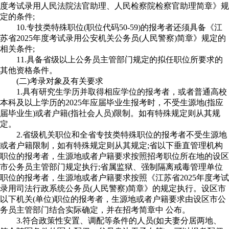
度考试录用人民法院法官助理、人民检察院检察官助理简章》规
定的条件;
10.专技类特殊职位(职位代码50-59)的报考者还须具备《江
苏省2025年度考试录用公安机关公务员(人民警察)简章》规定的
相关条件;
11.具备省级以上公务员主管部门规定的拟任职位所要求的
其他资格条件。
(二)考录对象及有关要求
1.具有研究生学历并取得相应学位的报考者，或者普通高校
本科及以上学历的2025年应届毕业生报考时，不受生源地(指应
届毕业生)或者户籍(指社会人员)限制。如有特殊规定则从其规
定。
2.省级机关职位和全省专技类特殊职位的报考者不受生源地
或者户籍限制，如有特殊规定则从其规定;省以下垂直管理机构
职位的报考者，生源地或者户籍要求按照招考职位所在地的设区
市公务员主管部门规定执行;省属监狱、强制隔离戒毒管理单位
职位的报考者，生源地或者户籍要求按照《江苏省2025年度考试
录用司法行政系统公务员(人民警察)简章》的规定执行。设区市
以下机关(单位)职位的报考者，生源地或者户籍要求由设区市公
务员主管部门结合实际确定，并在招考简章中 公布。
3.符合政策性安置、调配等条件的人员(如夫妻分居两地、