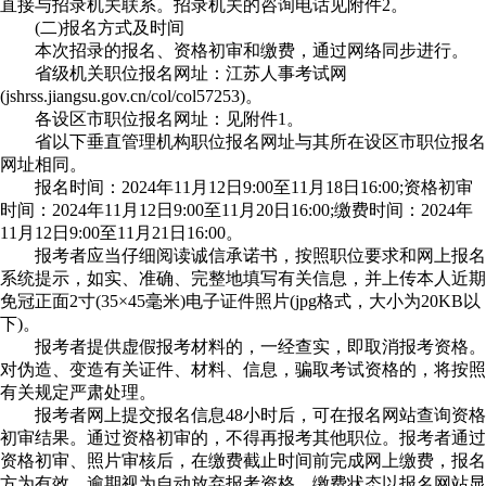
直接与招录机关联系。招录机关的咨询电话见附件2。
(二)报名方式及时间
本次招录的报名、资格初审和缴费，通过网络同步进行。
省级机关职位报名网址：江苏人事考试网
(jshrss.jiangsu.gov.cn/col/col57253)。
各设区市职位报名网址：见附件1。
省以下垂直管理机构职位报名网址与其所在设区市职位报名
网址相同。
报名时间：2024年11月12日9:00至11月18日16:00;资格初审
时间：2024年11月12日9:00至11月20日16:00;缴费时间：2024年
11月12日9:00至11月21日16:00。
报考者应当仔细阅读诚信承诺书，按照职位要求和网上报名
系统提示，如实、准确、完整地填写有关信息，并上传本人近期
免冠正面2寸(35×45毫米)电子证件照片(jpg格式，大小为20KB以
下)。
报考者提供虚假报考材料的，一经查实，即取消报考资格。
对伪造、变造有关证件、材料、信息，骗取考试资格的，将按照
有关规定严肃处理。
报考者网上提交报名信息48小时后，可在报名网站查询资格
初审结果。通过资格初审的，不得再报考其他职位。报考者通过
资格初审、照片审核后，在缴费截止时间前完成网上缴费，报名
方为有效，逾期视为自动放弃报考资格，缴费状态以报名网站显