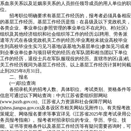
系血亲关系以及近姻亲关系的人员担任领导成员的用人单位的职
位。
招考职位明确要求有基层工作经历的，报考者必须具备相应
的基层工作经历。基层工作经历是指：在县级及以下党政机关，
各类企业、事业单位(参照管理的事业单位不在此列)、村(社区)
组织及其他经济组织和社会组织等工作的经历;以聘用、劳务派
遣等方式在各级党政机关工作的经历;毕业离校未就业高校毕业
生到高校毕业生实习见习基地(该基地为基层单位)参加见习或者
到企事业单位参与项目研究的经历;在军队团和相当团以下单位
工作的经历，退役士兵在军队服现役的经历。直辖市的区(县)机
关工作经历视同为基层工作经历。以上基层工作经历计算时间截
止到2025年8月31日。
二、报名
(一)职位查询
各招录机关的招考人数、具体职位、考试类别、资格条件等
信息可通过以下网站查询：中共江苏省委组织部网站
(www.jszzb.gov.cn)、江苏省人力资源和社会保障厅网站
(jshrss.jiangsu.gov.cn)及各设区市相关网站(见附件1)。有关报考政
策规定、网络报名要求等事宜详见《江苏省2025年度考试录用公
务员报考指南》。报考者对招录职位的专业、学历、学位、技
能、证书等资格条件以及基层工作经历等有疑问需要咨询时，可