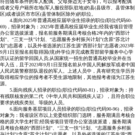
符合随军条件的军人配偶、父母身边无子女等)，可以报考配偶
或者父母户籍所在地(军人服役部队驻地)的县(县级市、县管体制
区)或者设区市市区(县管体制区除外)的职位。
4.面向2025年普通高校应届毕业生招录的职位(职位代码60-
69)，招录对象为：2025年普通高校应届毕业生;经我省项目管理
办公室选拔派遣，报名前服务期满且考核合格2年内的“西部计
划”、“三支一扶”计划、“志愿服务乡村振兴计划”(含原“苏北计
划”)志愿者，以及外省选派的江苏生源“西部计划”志愿者;2023年
9月1日至报名前取得国(境)外学位并完成教育部留学服务中心学
历认证的留学回国人员;从国家统一招生的普通高校毕业并在当
年入伍，且于2023年9月1日至报名前从中国人民解放军或者中国
人民武装警察部队退役的军人。上述人员中，具有研究生学历并
取得相应学位的报考者不受生源地限制，其他报考者须为江苏生
源。
5.面向残疾人招录的职位(职位代码80-81)，招录对象为：持
有残联核发的第二代《中华人民共和国残疾人证》，且符合职位
要求的残疾类别、等级的人员。
6.面向服务基层项目人员招录的职位(职位代码90-96)，招录
对象为：我省设区市以上党委组织部门选聘，服务期满且考核合
格的原大学生村官;经我省项目管理办公室选拔派遣，服务期满
且考核合格的“西部计划”、“三支一扶”计划、“志愿服务乡村振
兴计划”(含原“苏北计划”)志愿者，以及外省选派的江苏生源“西