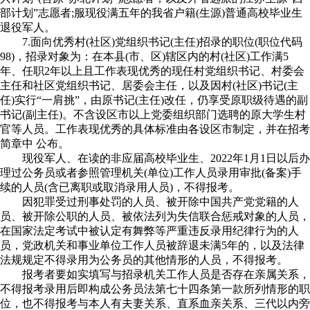
部计划”志愿者;服现役满五年的我省户籍(生源)普通高校毕业生
退役军人。
7.面向优秀村(社区)党组织书记(主任)招录的职位(职位代码
98)，招录对象为：在本县(市、区)辖区内的村(社区)工作满5
年、任职2年以上且工作表现优秀的现任村党组织书记、村委会
主任和社区党组织书记、居委会主任，以及因村(社区)书记(主
任)实行“一肩挑”，由原书记(主任)改任，仍享受原职级待遇的副
书记(副主任)。不含设区市以上党委组织部门选聘的原大学生村
官等人员。工作表现优秀的具体标准由各设区市制定，并在招考
简章中 公布。
现役军人、在读的非应届高校毕业生、2022年1月1日以后办
理过公务员或者参照管理机关(单位)工作人员录用审批(备案)手
续的人员(含已离职或取消录用人员)，不得报考。
因犯罪受过刑事处罚的人员、被开除中国共产党党籍的人
员、被开除公职的人员、被依法列为失信联合惩戒对象的人员，
在国家法定考试中被认定有舞弊等严重违反录用纪律行为的人
员，党政机关和事业单位工作人员被辞退未满5年的，以及法律
法规规定不得录用为公务员的其他情形的人员，不得报考。
报考者要如实填写与招录机关工作人员是否存在亲属关系，
不得报考录用后即构成公务员法第七十四条第一款所列情形的职
位，也不得报考与本人有夫妻关系、直系血亲关系、三代以内旁