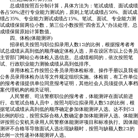
总成绩按照百分制计算，具体方法为：笔试成绩、面试成绩
各占50%;进行专业能力测试的，原则上笔试成绩占50%、面试成
绩占35%、专业能力测试成绩占15%。笔试、面试、专业能力测
试成绩保留两位小数，第三位小数按照“四舍五入”办法处理。总
成绩保留原始计算数值。
四、体检(体能测评)
招录机关按照与职位拟录用人数1∶1的比例，根据报考者考
试总成绩从高到低的顺序确定体检人选，并在设区市以上公务员
主管部门网站公布体检人选信息。总成绩相同的，依次按照笔
试、行政职业能力测验成绩从高到低排序。
录用体检工作按照公务员录用体检标准、操作手册以及我省
公务员录用体检办法等文件规定组织实施。体检前，有工作单位
的报考者须提供单位同意报考证明，其他社会人员须提供人事档
案代理机构的相关证明。
人民警察、司法警察职位的报考者，体能测评在面试前进
行。在笔试合格人员中，按照与职位拟录用人数5∶1的比例，根
据笔试成绩从高到低的顺序确定参加体能测评人选。达不到5∶1
比例的职位，按照实际合格人数确定参加体能测评人选。体能测
评按照公安机关录用人民警察体能测评项目和标准执行。因体能
测评不合格等导致面试人选出现缺额时，按照与缺额人数2∶1的
比例一次性递补体能测评人选。