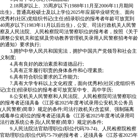
2.18周岁以上、35周岁以下(1988年11月至2006年11月期间
出生)，普通高校硕士及以上学位2025年应届毕业研究生、面向
优秀村(社区)党组织书记(主任)招录职位的报考者年龄可放宽到
40周岁以下(1983年11月以后出生)，公安、司法行政机关人民警
察及人民法院、人民检察院司法警察职位的报考者，按照《关于
调整公安机关和监狱及劳动教养管理机关录用人民警察招考年龄
的通知》要求执行;
3.拥护中华人民共和国宪法，拥护中国共产党领导和社会主
义制度;
4.具有良好的政治素质和道德品行;
5.具有正常履行职责的身体条件和心理素质;
6.具有符合职位要求的工作能力;
7.具有大学专科以上文化程度，面向优秀村(社区)党组织书
记(主任)招录职位的报考者可放宽至中专、高中学历;
8.公安机关人民警察和人民法院、人民检察院司法警察职位
的报考者还须具备《江苏省2025年度考试录用公安机关公务员
(人民警察)简章》规定的条件;司法行政机关(含监狱、强制隔离
戒毒单位)职位的报考者还须具备《江苏省2025年度考试录用司
法行政系统公务员(人民警察)简章》规定的条件;
9.人民法院法官助理职位(职位代码70-74)、人民检察院检察
官助理职位(职位代码75-79)的报考者，还须具备《江苏省2025年