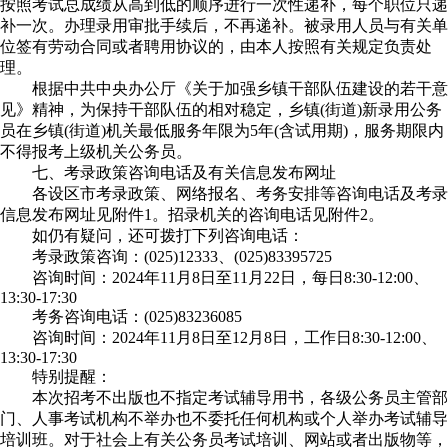
按照考试总成绩从高到低的顺序进行一次性递补，每个职位只递
补一次。办理录用审批手续后，不再递补。被录用人员与有关单
位签有劳动合同或者聘用协议的，由本人按照有关规定负责处
理。
根据中共中央办公厅《关于加强乡镇干部队伍建设的若干意
见》精神，为保持干部队伍的相对稳定，乡镇(街道)新录用公务
员在乡镇(街道)机关最低服务年限为5年(含试用期)，服务期限内
不得报考上级机关公务员。
七、考录政策咨询电话及有关信息发布网址
各设区市考录政策、网络报名、考务安排等咨询电话及考录
信息发布网址见附件1。招录机关的咨询电话见附件2。
如仍有疑问，还可拨打下列咨询电话：
考录政策咨询：(025)12333、(025)83395725
咨询时间：2024年11月8日至11月22日，每日8:30-12:00、
13:30-17:30
考务咨询电话：(025)83236085
咨询时间：2024年11月8日至12月8日，工作日8:30-12:00、
13:30-17:30
特别提醒：
本次招考不出版也不指定考试辅导用书，各级公务员主管部
门、人事考试机构不举办也不委托任何机构或个人举办考试辅导
培训班。对于社会上有关公务员考试培训、网站或者出版物等，