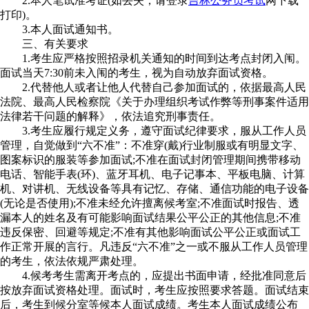
2.本人笔试准考证(如丢失，请登录
吉林公务员考试
网下载
打印)。
3.本人面试通知书。
三、有关要求
1.考生应严格按照招录机关通知的时间到达考点封闭入闱。
面试当天7:30前未入闱的考生，视为自动放弃面试资格。
2.代替他人或者让他人代替自己参加面试的，依据最高人民
法院、最高人民检察院《关于办理组织考试作弊等刑事案件适用
法律若干问题的解释》，依法追究刑事责任。
3.考生应履行规定义务，遵守面试纪律要求，服从工作人员
管理，自觉做到“六不准”：不准穿(戴)行业制服或有明显文字、
图案标识的服装等参加面试;不准在面试封闭管理期间携带移动
电话、智能手表(环)、蓝牙耳机、电子记事本、平板电脑、计算
机、对讲机、无线设备等具有记忆、存储、通信功能的电子设备
(无论是否使用);不准未经允许擅离候考室;不准面试时报告、透
漏本人的姓名及有可能影响面试结果公平公正的其他信息;不准
违反保密、回避等规定;不准有其他影响面试公平公正或面试工
作正常开展的言行。凡违反“六不准”之一或不服从工作人员管理
的考生，依法依规严肃处理。
4.候考考生需离开考点的，应提出书面申请，经批准同意后
按放弃面试资格处理。面试时，考生应按照要求答题。面试结束
后，考生到候分室等候本人面试成绩。考生本人面试成绩公布