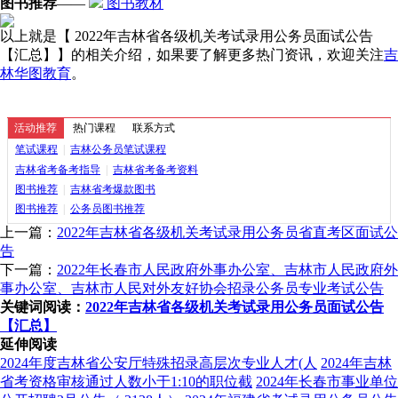
图书推荐
——
图书教材
以上就是【 2022年吉林省各级机关考试录用公务员面试公告
【汇总】】的相关介绍，如果要了解更多热门资讯，欢迎关注
吉
林华图教育
。
活动推荐
热门课程
联系方式
笔试课程
|
吉林公务员笔试课程
吉林省考备考指导
|
吉林省考备考资料
图书推荐
|
吉林省考爆款图书
图书推荐
|
公务员图书推荐
上一篇：
2022年吉林省各级机关考试录用公务员省直考区面试公
告
下一篇：
2022年长春市人民政府外事办公室、吉林市人民政府外
事办公室、吉林市人民对外友好协会招录公务员专业考试公告
关键词阅读：
2022年吉林省各级机关考试录用公务员面试公告
【汇总】
延伸阅读
2024年度吉林省公安厅特殊招录高层次专业人才(人
2024年吉林
省考资格审核通过人数小于1:10的职位截
2024年长春市事业单位