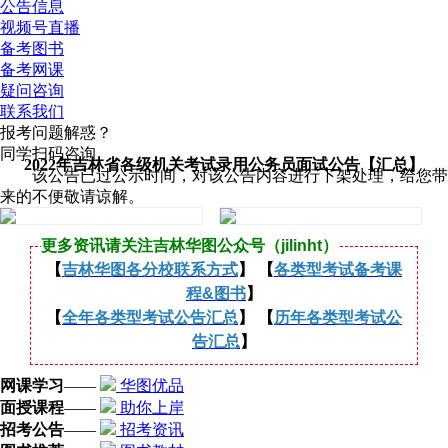
公告信息
视频号直播
备考图书
备考网课
疑问咨询
联系我们
报考问题解惑？
同学扫码咨询
2022年吉林省各级机关考试录用公务员面试公告【汇总】
该公告已过公示时间，对该公告内容进行下架处理，给您带
来的不便敬请谅解。
更多资讯请关注吉林华图公众号（jilinht）
【
吉林华图各分校联系方式
】 【
各类型考试备考课
程&图书
】
【
全年各类型考试公告汇总
】 【
历年各类型考试公
告汇总
】
网课学习
——
华图优品
面授课程
——
助你上岸
招考公告
——
招考资讯