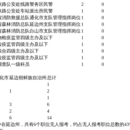
铁路公安处线路警务区民警
2
0
铁路公安处车站派出所民警
1
0
省消防救援总队通化市支队管理指挥岗位
1
0
省森林消防总队延边州支队管理指挥岗位
1
0
省森林消防总队白山市支队管理指挥岗位
1
0
物检疫监管四级主办及以下
1
0
检疫监管四级主办及以下
1
0
综合四级主办及以下
1
0
检疫监管四级主办及以下
1
0
调查队一级科员
1
0
化市
延边朝鲜族自治州
总计
1
1
2
1
3
6
2
4
6
14
集中在延边州，共有6个职位无人报考，约占无人报考职位总数的4