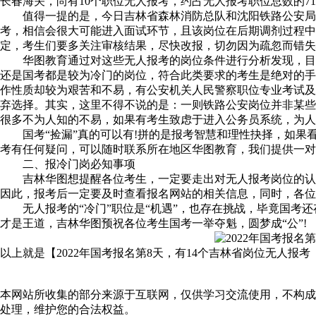
长春海关，尚有10个职位无人报考，约占无人报考职位总数的71
值得一提的是，今日吉林省森林消防总队和沈阳铁路公安局均
考，相信会很大可能进入面试环节，且该岗位在后期调剂过程中
定，考生们要多关注审核结果，尽快改报，切勿因为疏忽而错失
华图教育通过对这些无人报考的岗位条件进行分析发现，目前
还是国考都是较为冷门的岗位，符合此类要求的考生是绝对的手
作性质却较为艰苦和不易，有公安机关人民警察职位专业考试及
弃选择。其实，这里不得不说的是：一则铁路公安岗位并非某些
很多不为人知的不易，如果有考生致虑于进入公务员系统，为人
国考“捡漏”真的可以有!拼的是报考智慧和理性抉择，如果
考有任何疑问，可以随时联系所在地区华图教育，我们提供一对
二、报冷门岗必知事项
吉林华图想提醒各位考生，一定要走出对无人报考岗位的认知
因此，报考后一定要及时查看报名网站的相关信息，同时，各位
无人报考的“冷门”职位是“机遇”，也存在挑战，毕竟国考还
才是王道，吉林华图预祝各位考生国考一举夺魁，圆梦成“公”!
以上就是【2022年国考报名第8天，有14个吉林省岗位无人报考 
本网站所收集的部分来源于互联网，仅供学习交流使用，不构成
处理，维护您的合法权益。