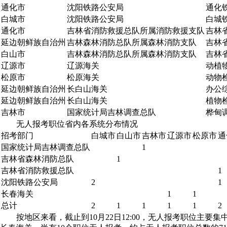
通化市
沈阳铁路公安局
通化
白城市
沈阳铁路公安局
白城
通化市
吉林省消防救援总队所属消防救援支队
吉林
延边朝鲜族自治州
吉林森林消防总队所属森林消防支队
吉林
白山市
吉林森林消防总队所属森林消防支队
吉林
辽源市
辽源海关
动植
松原市
松原海关
动物
延边朝鲜族自治州
长白山海关
办公
延边朝鲜族自治州
长白山海关
植物
吉林市
国家统计局吉林调查总队
桦甸
无人报考职位省内各系统分布情况
招考部门
白城市
白山市
吉林市
辽源市
松原市
通
国家统计局吉林调查总队
1
吉林省森林消防总队
1
吉林省消防救援总队
1
沈阳铁路公安局
2
1
长春海关
1
1
总计
2
1
1
1
1
2
按地区来看，截止到10月22日12:00，无人报考职位主要