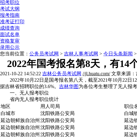
招考职位
考试大纲
报考指南
准考证打印
成绩查询
面试名单
资格复审
录用公示
您当前位置：
公务员考试网
>
吉林人事考试网
>
今日头条新闻
>
2022年国考报名第8天，有14个
2021-10-22 14:52:22
吉林公务员考试网
//jl.huatu.com/
文章来源：
2022年10月22日是国考报名第八天，截至2021年10月2
据吉林省招聘职位的3.6%。
吉林华图
为各位考生整理了无人报
一、无人报考职位
省内无人报考职位统计
地区
用人司局
职位
白城市
沈阳铁路公安局
白城
延边朝鲜族自治州
沈阳铁路公安局
延边
延边朝鲜族自治州
沈阳铁路公安局
延边
延边朝鲜族自治州
沈阳铁路公安局
延边