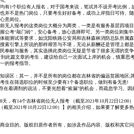
%。
有1个职位有人报名，对于国考来说，笔试并不设开考比例，
也并不是热门岗位，只要考生好好备考，成功上岸指日可待。随
心意岗位。
无人报考的这类岗位大概分为两类，一类是有服务基层四项目
握公考“敲门砖”，安心备考，放心选择即可。另一类岗位则集
体能测试等要求，如沈阳铁路公安局和吉林森林消防总队所属森
搜索引擎上所说的那样艰苦与不堪，无论从薪酬还是管理上都是
民奉献与服务，其实选择此类岗位无疑是节省了很多无谓的竞争
看到此篇文章的考生，建议给自己一次面试上岸的机会，慎重思
一的报考指导。
误区：其一，并不是所有的岗位都在吉林省的偏远贫困地区;其
考生在筛选职位的时候至少要有1个备选职位，做到有备无患!
存在着调剂的说法，不要光想着“捡漏”的机会，而疏忽学习。因
（截至2021年10月22日12:00）】的相关介绍，如果要了解更
商业目的。版权归原作者所有，如涉及作品内容、版权和其它问