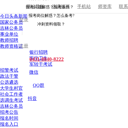
网站导航
选课报班
手机站
师资库
联
报考问题解惑？报考条件？
报考岗位解惑？怎么备考?
今日头条新闻
登录
国家公务员
冲刺资料领取？
吉林公务员
|
事业单位
教师招聘
注册
教师资格证
银行招聘
医疗卫生
0431-8840-8222
军转干考试
招警考试
微信
政法干警
公选遴选
QQ群
大学生村官
社会工作者
抖音
选调生考试
吉林公务员
招考公告
报名时间
报名入口