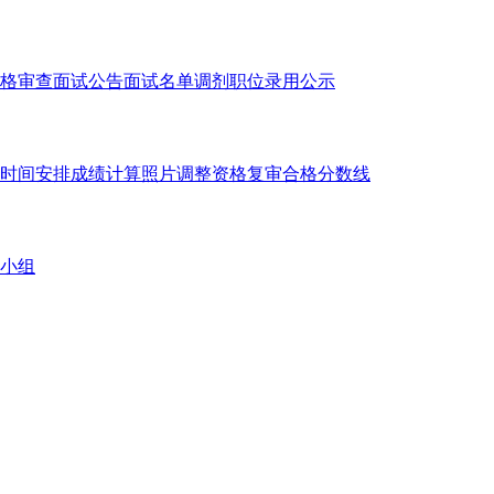
格审查
面试公告
面试名单
调剂职位
录用公示
时间安排
成绩计算
照片调整
资格复审
合格分数线
小组