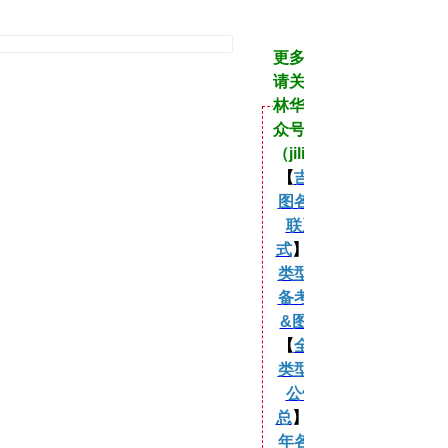
更多资讯
请关注吉
林华图公
众号
（jilinht）
【
吉林华
图各分校
联系方
式
】 【
各
类型考试
备考课程
&图书
】
【
全年各
类型考试
公告汇
总
】 【
历
年各类型