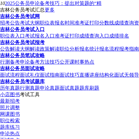
10
2025公务员申论备考技巧：提出对策题的“精
吉林公务员考试汇总
更多
吉林公务员考试网
招考公告
考试大纲
职位表
报名时间
准考证打印
分数线
成绩查询
资
吉林公务员考试入口
职位表入口
考试报名入口
准考证打印
成绩查询入口
成绩排名
吉林公务员考试报考
公告解读
大纲解读
政策解读
职位分析
报名统计
报名流程
报考指南
吉林公务员笔试攻略
行测备考
申论备考
方法技巧
公开课
时事热点
吉林公务员面试攻略
面试流程
面试礼仪
面试指南
面试技巧
直播讲座
结构化面试
无领导
吉林公务员考试题库
历年真题
行测真题
申论真题
面试真题
题库刷题
小店图书
考试工具
最新招考
照片调整
网课图书
职位检索
题库练习
申论热点