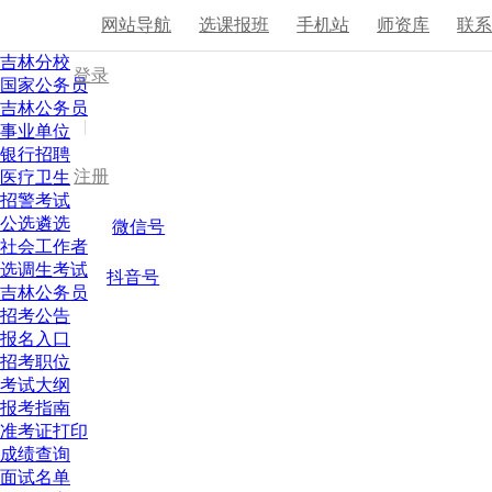
网站导航
选课报班
手机站
师资库
联
吉林分校
登录
国家公务员
吉林公务员
|
事业单位
银行招聘
注册
医疗卫生
招警考试
公选遴选
微信号
社会工作者
选调生考试
抖音号
吉林公务员
招考公告
报名入口
招考职位
考试大纲
报考指南
准考证打印
成绩查询
面试名单