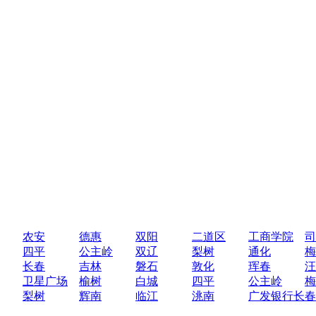
农安
德惠
双阳
二道区
工商学院
司
四平
公主岭
双辽
梨树
通化
梅
长春
吉林
磐石
敦化
珲春
汪
卫星广场
榆树
白城
四平
公主岭
梅
梨树
辉南
临江
洮南
广发银行长春