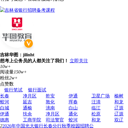
吉林华图：jilinht
想考上公务员的人都关注了我们！
立即关注
10w+
阅读量
150w+
粉丝
2w+
点赞数
银行笔试
银行面试
长春
净月区
乾安
伊通
卫星广场
榆树
蛟河
延吉
敦化
珲春
汪清
和龙
白城
通榆
洮南
白山
临江
辽源
伊通
扶余
净月区
通化
松原
辽源
德惠
工商学院
司法警官
蛟河
和龙
双辽
2
2026年中国光大银行长春分行秋季校园招聘公