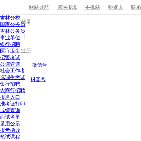
网站导航
选课报班
手机站
师资库
联
吉林分校
登录
国家公务员
吉林公务员
|
事业单位
银行招聘
注册
医疗卫生
招警考试
公选遴选
微信号
社会工作者
选调生考试
抖音号
银行招聘
农商行招聘
报名入口
准考证打印
成绩查询
面试名单
录用公示
报考指导
笔试课程