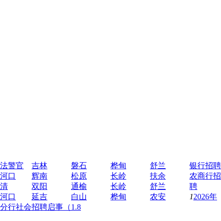
法警官
吉林
磐石
桦甸
舒兰
银行招聘
河口
辉南
松原
长岭
扶余
农商行招
清
双阳
通榆
长岭
舒兰
聘
河口
延吉
白山
桦甸
农安
1
2026年
分行社会招聘启事（1.8