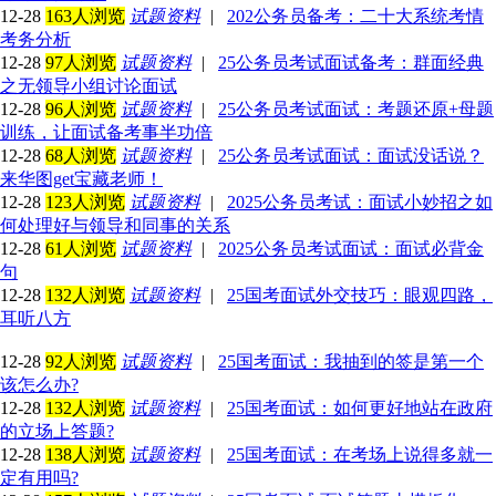
12-28
163人浏览
试题资料
|
202公务员备考：二十大系统考情
考务分析
12-28
97人浏览
试题资料
|
25公务员考试面试备考：群面经典
之无领导小组讨论面试
12-28
96人浏览
试题资料
|
25公务员考试面试：考题还原+母题
训练，让面试备考事半功倍
12-28
68人浏览
试题资料
|
25公务员考试面试：面试没话说？
来华图get宝藏老师！
12-28
123人浏览
试题资料
|
2025公务员考试：面试小妙招之如
何处理好与领导和同事的关系
12-28
61人浏览
试题资料
|
2025公务员考试面试：面试必背金
句
12-28
132人浏览
试题资料
|
25国考面试外交技巧：眼观四路，
耳听八方
12-28
92人浏览
试题资料
|
25国考面试：我抽到的签是第一个
该怎么办?
12-28
132人浏览
试题资料
|
25国考面试：如何更好地站在政府
的立场上答题?
12-28
138人浏览
试题资料
|
25国考面试：在考场上说得多就一
定有用吗?