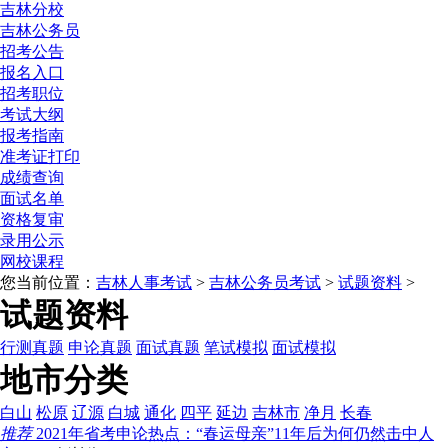
吉林分校
吉林公务员
招考公告
报名入口
招考职位
考试大纲
报考指南
准考证打印
成绩查询
面试名单
资格复审
录用公示
网校课程
您当前位置：
吉林人事考试
>
吉林公务员考试
>
试题资料
>
试题资料
行测真题
申论真题
面试真题
笔试模拟
面试模拟
地市分类
白山
松原
辽源
白城
通化
四平
延边
吉林市
净月
长春
推荐
2021年省考申论热点：“春运母亲”11年后为何仍然击中人