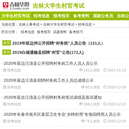
吉林大学生村官考试
大学生村官考试
招考信息
报考指导
备考资料
国家公务员
吉林公
当前位置：
吉林人事考试
>
吉林大学生村官考试
>
招考信息
>
栏目分类：
招考信息
报考指导
试题资料
备考技巧
推荐
2019年延边州公开招聘“村务岗”人员公告（121人）
推荐
2019白城通榆县招聘“村官”公告(172人)
2020年延边汪清县公开招聘村务岗工作人员人员公示
招考信息
142人浏览
2021-01-13
2020年延边汪清县招聘村务岗工作人员总成绩公示
招考信息
60人浏览
2020-12-28
2020年延吉汪清县公开招聘村务岗笔试成绩及面试通知
招考信息
188人浏览
2020-12-22
2020年长春市南关区基层卫生专业“乡聘村用”专项拟聘用人员公示
招考信息
74人浏览
2020-12-04