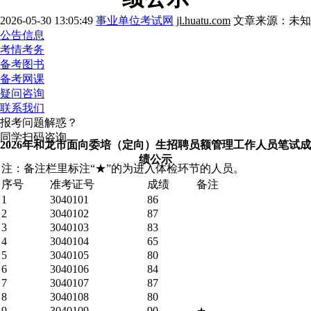
2026-05-30 13:05:49
事业单位考试网
jl.huatu.com
文章来源：未知
公告信息
考情考务
备考图书
备考网课
疑问咨询
联系我们
报考问题解惑？
同学扫码咨询
2026年和龙市面向委培（定向）生招聘员额管理工作人员笔试成
绩公示
注：备注栏里标注“★”的为进入体检环节的人员。
序号
准考证号
成绩
备注
1
3040101
86
2
3040102
87
3
3040103
83
4
3040104
65
5
3040105
80
6
3040106
84
7
3040107
87
8
3040108
80
9
3040109
90