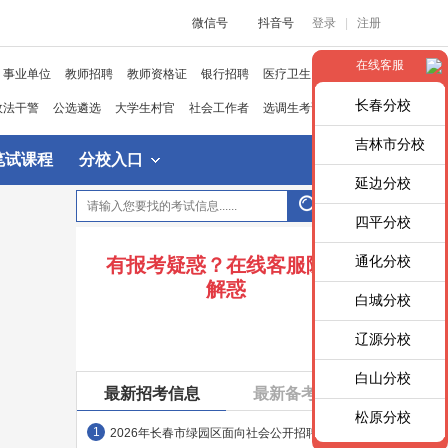
微信号
抖音号
登录
|
注册
在线客服
事业单位
教师招聘
教师资格证
银行招聘
医疗卫生
长春分校
政法干警
公选遴选
大学生村官
社会工作者
选调生考试
吉林市分校
笔试课程
分校入口
延边分校
四平分校
通化分校
有报考疑惑？在线客服随时
解惑
白城分校
辽源分校
白山分校
最新招考信息
最新备考资料
松原分校
1
2026年长春市绿园区面向社会公开招聘政府专