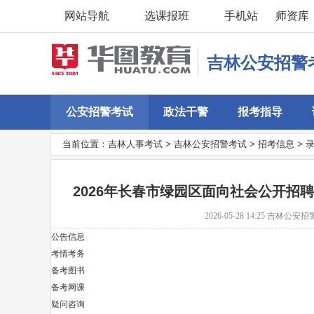
网站导航
选课报班
手机站
师资库
吉林公安招警
公安招警考试
政法干警
报考指导
当前位置：
吉林人事考试
>
吉林公安招警考试
>
招考信息
>
2026年长春市绿园区面向社会公开招
2026-05-28 14:25
吉林公安招
公告信息
考情考务
备考图书
备考网课
疑问咨询