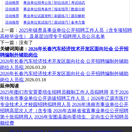
活动推荐
|
事业单位招考公告│职位信息│考试动态
活动推荐
|
事业单位招考条件│报名指导│数据分析
活动推荐
|
事业单位试题资料│刷题练习│题目解析
活动推荐
|
事业单位笔试技巧│面试技巧│备考方案
上一篇：
2025年镇赉县事业单位公开招聘工作人员（含专项招聘
高校毕业生） 及基层治理专干拟聘用人员公示名单
下一篇：没有了
关键词阅读：
2026年长春汽车经济技术开发区面向社会 公开招
聘编制外辅助岗位
2026年长春汽车经济技术开发区面向社会 公开招聘编制外辅助
岗位人员拟
2026.03.20
2026年长春汽车经济技术开发区面向社会 公开招聘编制外辅助
岗位人员拟
2026.03.18
延伸阅读
2025年图们市安置委培生招聘员额制工作人员拟聘用
关于2026
年扶余市事业单位公开选拔招聘工作人员（
2026年辽源市医疗
专业技术人才校园招聘拟聘用人员
2026年洮南市事业单位公开
招聘高层次人才（含专项
2026年吉林省省直事业单位公开招聘
第十批拟聘用人
2026年安图县面向委培生、定向生公开招聘员
额经费