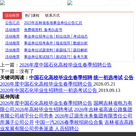
活动推荐
热门课程
联系方式
公告汇总
|
2025年吉林省各地事业单位公告汇总
活动推荐
|
免费领资料_备考白皮书
活动推荐
|
事业单位招考公告│职位信息│考试动态
活动推荐
|
事业单位招考条件│报名指导│数据分析
活动推荐
|
事业单位试题资料│刷题练习│题目解析
活动推荐
|
事业单位笔试技巧│面试技巧│备考方案
上一篇：
2026年度中国石化高校毕业生春季招聘公告
下一篇：没有了
关键词阅读：
中国石化高校毕业生春季招聘
统一初选考试
公告
2026年度中国石化高校毕业生春季招聘公告
2026.05.21
2020年中国石化毕业生招聘统一初选考试公告
2019.09.13
延伸阅读
2026年度中国石化高校毕业生春季招聘公告
国网吉林省电力有
限公司2026年高校毕业生招聘考试
2026年吉林省高速公路集团
有限公司靖宇分公司劳务
2026年辽源市水务集团有限责任公司
所属子公司公开
中国一汽2026春季校招岗位合集
吉林省吉高路
业发展有限公司劳务派遣 人员招聘公