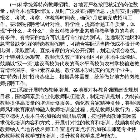
(一)科学统筹特岗教师招聘。各地要严格按照核定的岗位数
量，结合本地实际情况，及时广泛发布招聘信息，提前安排招聘
报名、考试、考察、体检等时间表，确保7月底前完成招聘工
作。要增强招聘考试针对性、科学性，提高命题工作质量，体
现“干什么、考什么”，突出对教师专业素质和教学能力的考察，
有条件、有需要的地方可以进行专业能力测试。边远艰苦地区和
急需紧缺专业的特岗教师招聘，可结合实际适当降低或不设开考
比例，采取面试、直接考察的方式公开招聘，划定成绩合格线。
对于特别边远艰苦、教师流失较严重的地区可向本地生源倾斜。
鼓励以“双一流”建设高校为代表的高水平高校为农村学校输送教
育情怀深厚、专业素养卓越、教学基本功扎实的优秀毕业生。
在“特岗计划”招聘基础上，根据具体需要，统筹做好地方特岗教
师招聘工作。
(二)系统开展特岗教师培训。各地要对标教育强国建设规划
目标，围绕高素质专业化教师队伍建设，制定培训规划，为特岗
教师提供高质量的培训研修服务。强化教育家精神引领，将师德
师风和教育家精神融入教师培训全过程，规范教师从教行为，落
实立德树人根本任务;加强岗前职后培训，按照特岗教师实际需
求优化培训内容和方式，开展针对性的教育和培训，鼓励将特岗
教师纳入当地各级名师工作室进行重点培养;加强非师范专业特
岗教师教育教学技能培训，提升教育教学素质与能力。