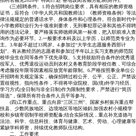
招聘名额见2026年“特岗计划”各地设岗名额分配表(附件)。
(三)招聘条件。1.符合招聘岗位要求，具有相应的教师资格
证书，应符合《中华人民共和国教师法》《教师资格条例》等法
律法规规定的普通话水平、身体条件和心理条件。符合新时代中
小学教师职业行为十项准则要求，无刑事犯罪记录和其他不得聘
用的违法记录。要严格落实师德师风第一标准，把入职前准入查
询作为必要环节。2.一般要求本科及以上学历，以师范类专业为
主。3.年龄不超过33周岁。4.参加过“大学生志愿服务西部计
划”、有从教经历的志愿者和参加过半年以上实习支教的师范院
校毕业生在同等条件下优先录取。5.支持鼓励符合条件的优秀退
役军人、优秀退役运动员到农村义务教育阶段学校任教，可综合
考虑服役年限等因素相应放宽年龄限制。6.严格按照事业单位公
开招聘有关规定落实，确保招聘过程公开、公平、公正。严禁设
置歧视性、指向性条件，不得将毕业院校、国(境)外学习经历、
学习方式(全日制与非全日制)作为限制性要求，严禁进行“简历
筛选”，保障所有符合条件人员平等参与。
(四)工作重点。重点向原“三区三州”、国家乡村振兴重点帮
扶县、少数民族地区、边境地区等地区倾斜;加强农村小规模学
校和乡镇寄宿制学校师资配备;结合实际情况，重点补充道德与
法治、科学、信息科技、体育与健康、艺术、劳动、心理健康等
紧缺学科师资，持续优化教师队伍结构。
二、工作要求