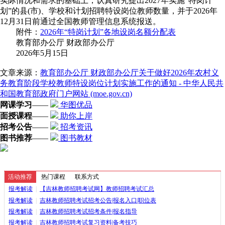
实际情况和需求的基础上，认真研究提出2027年实施“特岗计
划”的县(市)、学校和计划招聘特设岗位教师数量，并于2026年
12月31日前通过全国教师管理信息系统报送。
附件：
2026年“特岗计划”各地设岗名额分配表
教育部办公厅 财政部办公厅
2026年5月15日
文章来源：
教育部办公厅 财政部办公厅关于做好2026年农村义
务教育阶段学校教师特设岗位计划实施工作的通知 - 中华人民共
和国教育部政府门户网站 (moe.gov.cn)
网课学习
——
华图优品
面授课程
——
助你上岸
招考公告
——
招考资讯
图书推荐
——
图书教材
活动推荐
热门课程
联系方式
报考解读
|
【吉林教师招聘考试网】教师招聘考试汇总
报考解读
|
吉林教师招聘考试招考公告|报名入口|职位表
报考解读
|
吉林教师招聘考试招考条件|报名指导
报考解读
|
吉林教师招聘考试复习资料|备考技巧