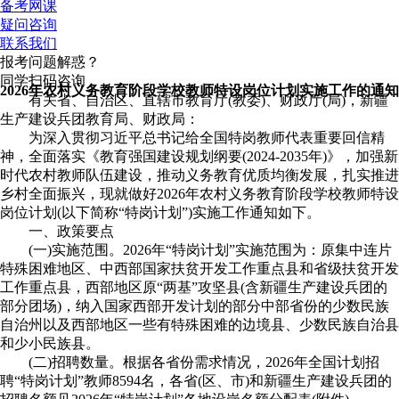
备考网课
疑问咨询
联系我们
报考问题解惑？
同学扫码咨询
2026年农村义务教育阶段学校教师特设岗位计划实施工作的通知
有关省、自治区、直辖市教育厅(教委)、财政厅(局)，新疆
生产建设兵团教育局、财政局：
为深入贯彻习近平总书记给全国特岗教师代表重要回信精
神，全面落实《教育强国建设规划纲要(2024-2035年)》，加强新
时代农村教师队伍建设，推动义务教育优质均衡发展，扎实推进
乡村全面振兴，现就做好2026年农村义务教育阶段学校教师特设
岗位计划(以下简称“特岗计划”)实施工作通知如下。
一、政策要点
(一)实施范围。2026年“特岗计划”实施范围为：原集中连片
特殊困难地区、中西部国家扶贫开发工作重点县和省级扶贫开发
工作重点县，西部地区原“两基”攻坚县(含新疆生产建设兵团的
部分团场)，纳入国家西部开发计划的部分中部省份的少数民族
自治州以及西部地区一些有特殊困难的边境县、少数民族自治县
和少小民族县。
(二)招聘数量。根据各省份需求情况，2026年全国计划招
聘“特岗计划”教师8594名，各省(区、市)和新疆生产建设兵团的