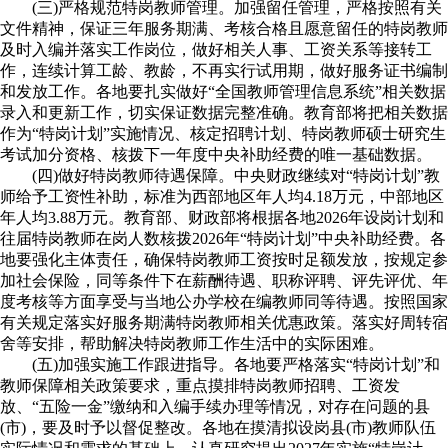
(三)严格规范特岗教师管理。加强留任管理，严格按照有关
文件精神，保证三年服务期满、考核合格且愿意留任的特岗教师
及时入编并落实工作岗位，做好相关人事、工资关系等接转工
作，连续计算工龄、教龄，不再实行试用期，做好服务证书编制
和发放工作。各地要扎实做好“全国教师管理信息系统”相关数据
录入和更新工作，切实保证数据完整准确。教育部将把相关数据
作为“特岗计划”实施情况、核定招聘计划、特岗教师硕士研究生
考试加分资格、核拨下一年度中央补助经费的唯一基础数据。
(四)做好特岗教师待遇保障。中央财政继续对“特岗计划”教
师给予工资性补助，标准为西部地区年人均4.18万元，中部地区
年人均3.88万元。教育部、财政部将根据各地2026年设岗计划和
往届特岗教师在岗人数核拨2026年“特岗计划”中央补助经费。各
地要强化主体责任，确保特岗教师工资按时足额发放，按规定参
加社会保险，同等条件下在薪酬待遇、职称评聘、评先评优、年
度考核等方面享受与当地公办学校在编教师同等待遇。按照国家
有关规定落实好服务期满特岗教师相关优惠政策。落实好周转宿
舍等安排，帮助解决特岗教师工作生活中的实际困难。
(五)加强实施工作跟进指导。各地要严格落实“特岗计划”和
教师保障相关政策要求，重点摸排特岗教师招聘、工资发
放、“五险一金”缴纳和入编手续办理等情况，对存在问题的县
(市)，要及时予以督促整改。各地在摸清拟设岗县(市)教师队伍