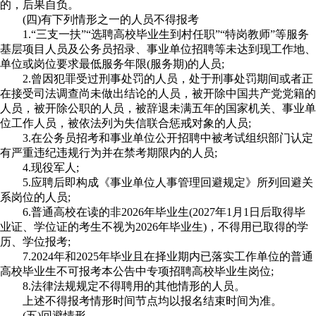
的，后果自负。
(四)有下列情形之一的人员不得报考
1.“三支一扶”“选聘高校毕业生到村任职”“特岗教师”等服务
基层项目人员及公务员招录、事业单位招聘等未达到现工作地、
单位或岗位要求最低服务年限(服务期)的人员;
2.曾因犯罪受过刑事处罚的人员，处于刑事处罚期间或者正
在接受司法调查尚未做出结论的人员，被开除中国共产党党籍的
人员，被开除公职的人员，被辞退未满五年的国家机关、事业单
位工作人员，被依法列为失信联合惩戒对象的人员;
3.在公务员招考和事业单位公开招聘中被考试组织部门认定
有严重违纪违规行为并在禁考期限内的人员;
4.现役军人;
5.应聘后即构成《事业单位人事管理回避规定》所列回避关
系岗位的人员;
6.普通高校在读的非2026年毕业生(2027年1月1日后取得毕
业证、学位证的考生不视为2026年毕业生)，不得用已取得的学
历、学位报考;
7.2024年和2025年毕业且在择业期内已落实工作单位的普通
高校毕业生不可报考本公告中专项招聘高校毕业生岗位;
8.法律法规规定不得聘用的其他情形的人员。
上述不得报考情形时间节点均以报名结束时间为准。
(五)回避情形