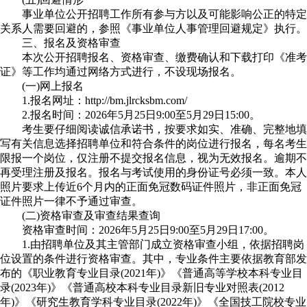
事业单位公开招聘工作所有参与方以及可能影响公正的特定
关系人需要回避的，参照《事业单位人事管理回避规定》执行。
三、报名及资格审查
本次公开招聘报名、资格审查、缴费确认和下载打印《准考
证》等工作均通过网络方式进行，不设现场报名。
(一)网上报名
1.报名网址：http://bm.jlrcksbm.com/
2.报名时间：2026年5月25日9:00至5月29日15:00。
考生要仔细阅读诚信承诺书，按要求如实、准确、完整地填
写有关信息选择招聘单位和符合条件的岗位进行报名，每名考生
限报一个岗位，仅注册不提交报名信息，视为无效报名。逾期不
再受理注册及报名。报名与考试使用的身份证号必须一致。本人
照片要求上传近6个月内的正面免冠数码证件照片，非正面免冠
证件照片一律不予通过审查。
(二)资格审查及审查结果查询
资格审查时间：2026年5月25日9:00至5月29日17:00。
1.由招聘单位及其主管部门成立资格审查小组，依据招聘岗
位设置的条件进行资格审查。其中，专业条件主要依据教育部发
布的《职业教育专业目录(2021年)》《普通高等学校本科专业目
录(2023年)》《普通高校本科专业目录新旧专业对照表(2012
年)》《研究生教育学科专业目录(2022年)》《全国技工院校专业