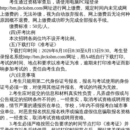
考生通过资格审查后，请使用电脑PC端登录
http://bm.jlrcksbm.com/网址进行网上缴费。规定时间内未完成网
上缴费的，无法补缴，视为自动放弃报名。网上缴费后无论何种
原因概不退费。网上缴费成功即为完成全部报名手续。
缴费标准：50元/人。
(四)开考比例
本次招聘各岗位均不设开考比例。
(五)下载打印《准考证》
下载打印时间：2026年6月10日8:30至6月13日9:30。考生登
录报名系统http://bm.jlrcksbm.com/网址，用A4纸自行下载打印。
考试的时间、地点和要求以准考证为准，逾期未打印准考证而影
响参加考试的，责任由考生自负。
(六)注意事项
1.考生只能用第二代身份证号报名，报名与考试使用的身份
证号必须一致，对使用其他证件报名、考试的均视为无效。
2.考生应对提交的信息和材料真实性负责，凡弄虚作假或与
公告规定的招聘条件不符的，一经查实，取消考试资格或聘用资
格，情节严重的通报所在单位、学校，5年内不得报考白城市事
业单位。对恶意报名扰乱报名秩序或编造虚假信息骗取报名资格
的，一经查实，取消考试资格或聘用资格。
3.考生必须严格按照公告要求的时间节点打印《准考证》并
妥善保存以备后续使用，超过打印时间节点后，网站将关闭此项