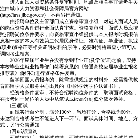
进入面试人员资格条件复审时间、地点及相关事宜请考生关
注白城市人力资源和社会保障局官方网站
(http://hrss.jlbc.gov.cn/)，不再另行通知。
由招聘单位及主管部门成立资格审查小组，对进入面试人员
的岗位资格条件进行全面认真审查。资格复审时，面试人员应按
照招聘岗位条件要求，向资格审查小组提供与本人报考时填报信
息相一致的本人有效第二代居民身份证、准考证、毕业证、执业
(职业)资格证等相关证明材料的原件，必要时资格审查小组可以
调阅考生档案。
2026年应届毕业生在没有拿到毕业证(及学位证)之前，应持
本校毕业生就业指导部门签署意见的《普通高校应届毕业生报名
推荐表》(附件3)进行资格条件复审。
留学回国人员报考的，除需提供规定的材料外，还需提供教
育部留学人员服务中心出具的《国外学历学位认证书》。
经资格条件复审，不符合招聘岗位条件的，取消面试资格，
在报考同一岗位的人员中从笔试成绩高分到低分依次递补。
(三)面试
面试实行百分制，满分100分，当场打分，合格线为60分。
未达到合格线考生不能进入下一环节。面试具体时间、地点、方
式，另行公告通知。
(四)成绩查询
面试结束后，按笔试成绩、面试成绩两部分计算考试总成