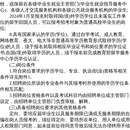
校，或保留在各级毕业生就业主管部门(毕业生就业指导服务中
心)、各级人才交流服务机构和各级公共就业服务机构的毕业生;
2024年1月至报名时取得国(境)外学历学位且未落实工作单
位的留学回国人员，可以报考招考对象为普通高校毕业生的岗
位;
8.具有国家承认的学历(学位)。通过自学考试、成人教育、
网络教育、夜大、电大等非普通高等学历教育形式取得学历(学
位)的人员，须于报名前取得相应毕业证书和岗位要求的学位证
书;在国(境)外取得学历的人员，须于报名前完成教育部留学服务
中心学历学位认证。
(二)岗位条件
1.符合岗位要求的学历学位、专业、执业(职业)资格等相关
条件详见附件1;
2.招聘岗位所设的专业条件与其报考时所使用的学历学位条
件相互匹配;
3.招聘岗位资格条件以及考试科目均由招聘单位或主管部门
设定，由招聘单位主管部门负责审核、解释。
(三)具备招聘岗位要求的其他资格条件
定向、委培应届毕业生以及服务期限已满或无服务期限的在
编在岗人员报考的，须征得定向、委培所在单位、用人单位或用
人权限部门同意，如未提前征得同意导致后续无法办理聘用手续