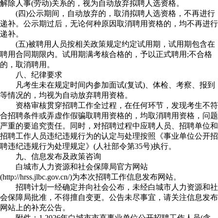
解除人事(劳动)关系的，视为自动放弃拟聘人选资格。
(四)公示期间，自动放弃的，取消拟聘人选资格，不再进行
递补。公示期过后，无论何种原因取消聘用资格的，均不再进行
递补。
(五)被聘用人员按相关政策规定约定试用期，试用期包含在
聘用合同期限内。试用期满考核合格的，予以正式聘用;不合格
的，取消聘用。
八、纪律要求
凡考生未在规定时间内参加面试(复试)、体检、考察、报到
等情况的，均视为自动放弃聘用资格。
资格审核贯穿招聘工作全过程，在任何环节，发现考生不符
合招聘条件或弄虚作假骗取聘用资格的，均取消聘用资格，问题
严重的要追究责任。同时，对招聘过程中应聘人员、招聘单位和
招聘工作人员违纪违规行为的认定与处理按照《事业单位公开招
聘违纪违规行为处理规定》(人社部令第35号)执行。
九、信息发布及政策咨询
白城市人力资源和社会保障局官方网站
(http://hrss.jlbc.gov.cn/)为本次招聘工作信息发布网站。
招聘计划一经确定并向社会公布，未经白城市人力资源和社
会保障局批准，不得擅自变更。公告未尽事宜，请关注信息发布
网站上的补充公告。
附件：1.2026年白城市市直事业单位公开招聘工作人员(含