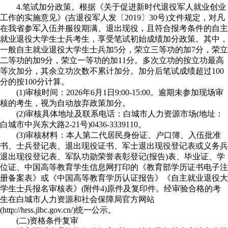
4.笔试加分政策。根据《关于促进新时代退役军人就业创业
工作的实施意见》(吉退役军人发〔2019〕30号)文件规定，对凡
在我省参军入伍并服役期满、退出现役，且符合报考条件的自主
就业退役大学生士兵考生，享受笔试初始成绩加分政策。其中，
一般自主就业退役大学生士兵加5分，荣立三等功的加7分，荣立
二等功的加9分，荣立一等功的加11分。多次立功的按立功最高
等次加分，其余立功次数不累计加分。加分后笔试成绩超过100
分的按100分计算。
(1)审核时间：2026年6月1日9:00-15:00。逾期未参加现场审
核的考生，视为自动放弃政策加分。
(2)审核具体地址及联系电话：白城市人力资源市场(地址：
白城市中兴东大路2-21号)0436-3339110。
(3)审核材料：本人第二代居民身份证、户口簿、入伍批准
书、士兵登记表、退出现役证书、军士退出现役登记表或义务兵
退出现役登记表、军队功勋荣誉表彰登记(报告)表、毕业证、学
位证、中国高等教育学生信息网打印的《教育部学历证书电子注
册备案表》或《中国高等教育学历认证报告》《自主就业退役大
学生士兵报名审核表》(附件4)原件及复印件。经审验合格的考
生在白城市人力资源和社会保障局官方网站
(http://hrss.jlbc.gov.cn/)统一公示。
(二)资格条件复审