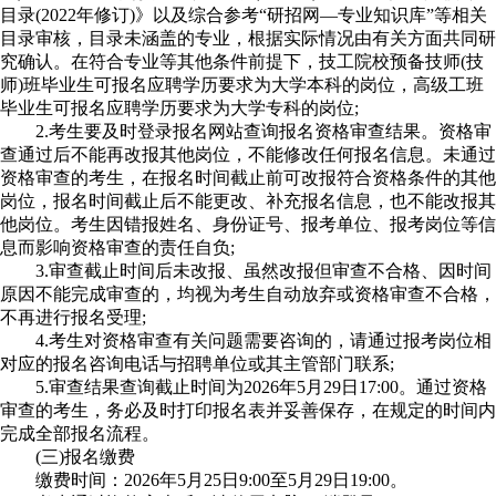
目录(2022年修订)》以及综合参考“研招网—专业知识库”等相关
目录审核，目录未涵盖的专业，根据实际情况由有关方面共同研
究确认。在符合专业等其他条件前提下，技工院校预备技师(技
师)班毕业生可报名应聘学历要求为大学本科的岗位，高级工班
毕业生可报名应聘学历要求为大学专科的岗位;
2.考生要及时登录报名网站查询报名资格审查结果。资格审
查通过后不能再改报其他岗位，不能修改任何报名信息。未通过
资格审查的考生，在报名时间截止前可改报符合资格条件的其他
岗位，报名时间截止后不能更改、补充报名信息，也不能改报其
他岗位。考生因错报姓名、身份证号、报考单位、报考岗位等信
息而影响资格审查的责任自负;
3.审查截止时间后未改报、虽然改报但审查不合格、因时间
原因不能完成审查的，均视为考生自动放弃或资格审查不合格，
不再进行报名受理;
4.考生对资格审查有关问题需要咨询的，请通过报考岗位相
对应的报名咨询电话与招聘单位或其主管部门联系;
5.审查结果查询截止时间为2026年5月29日17:00。通过资格
审查的考生，务必及时打印报名表并妥善保存，在规定的时间内
完成全部报名流程。
(三)报名缴费
缴费时间：2026年5月25日9:00至5月29日19:00。