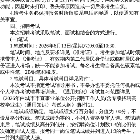
功能，因超时未打印、丢失等原因造成一切后果考生自负。
4.请考生务必保持报名时所留联系电话的畅通，以便通知有
关事宜。
四、招聘考试
本次招聘考试采取笔试、面试相结合的方式进行。
(一)笔试
1.笔试时间：2026年6月13日(星期六)9:00至10:30。
笔试时间、地点及要求详见《准考证》。考生参加笔试时须
携带本人《准考证》、有效期内第二代居民身份证或临时居民身
份证进入考场，缺一不能参加考试。每名考生需自备黑色碳素笔
或中性笔、2B铅笔和橡皮。
2.笔试科目。具体考试科目详见附件1。
本次考试不指定考试辅导用书，不举办也不委托任何机构或
个人举办考试辅导培训班。《通用知识》考试复习范围详见
《2026年白城市市直事业单位公开招聘工作人员(含专项招聘高
校毕业生)〈通用知识〉考试大纲》(附件2)。
3.笔试成绩确定。笔试成绩实行百分制，分值为100分，不
设及格分数线。笔试成绩为零的，不列入资格复审人选。笔试结
束后，笔试成绩从高分到低分，按招聘岗位计划数1:3的比例依
次确定面试人选。报考同一岗位笔试成绩并列进入1:3的考生，
一并列为面试人选。