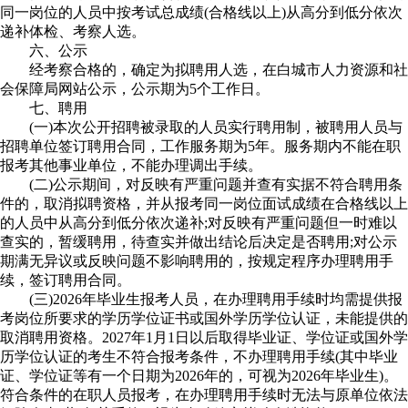
同一岗位的人员中按考试总成绩(合格线以上)从高分到低分依次
递补体检、考察人选。
六、公示
经考察合格的，确定为拟聘用人选，在白城市人力资源和社
会保障局网站公示，公示期为5个工作日。
七、聘用
(一)本次公开招聘被录取的人员实行聘用制，被聘用人员与
招聘单位签订聘用合同，工作服务期为5年。服务期内不能在职
报考其他事业单位，不能办理调出手续。
(二)公示期间，对反映有严重问题并查有实据不符合聘用条
件的，取消拟聘资格，并从报考同一岗位面试成绩在合格线以上
的人员中从高分到低分依次递补;对反映有严重问题但一时难以
查实的，暂缓聘用，待查实并做出结论后决定是否聘用;对公示
期满无异议或反映问题不影响聘用的，按规定程序办理聘用手
续，签订聘用合同。
(三)2026年毕业生报考人员，在办理聘用手续时均需提供报
考岗位所要求的学历学位证书或国外学历学位认证，未能提供的
取消聘用资格。2027年1月1日以后取得毕业证、学位证或国外学
历学位认证的考生不符合报考条件，不办理聘用手续(其中毕业
证、学位证等有一个日期为2026年的，可视为2026年毕业生)。
符合条件的在职人员报考，在办理聘用手续时无法与原单位依法