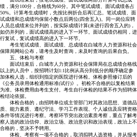
绩，满分100分，合格线为60分。其中笔试成绩、面试成绩各占
50%。计算考生成绩时，先按比例折合后再汇总。笔试成绩、面
试成绩和总成绩均保留小数点后两位(四舍五入)。同一岗位应聘
人员总成绩末位并列的，按实际成绩计算(未进行四舍五入的)，
如仍并列的，面试成绩高的进入下一环节。面试成绩仍相同，进
行复试，复试成绩高的进入下一环节。
考生笔试成绩、面试成绩、总成绩在白城市人力资源和社会
保障局网站公布，请考生及时查询，未及时查询的后果自负。
五、体检与考察
面试结束后，白城市人力资源和社会保障局在总成绩合格线
以上的人员中，按招聘计划1:1比例从高分到低分的顺序确定参
加体检人选，组织到指定的医院进行体检。体检参照修订后的
《公务员录用体检通用标准(试行)》。初检不合格的以复检结果
为准。体检费用由考生支付。考生自行体检的结果不作为招聘体
检结论依据。
体检合格的，由招聘单位或主管部门对其政治思想、道德品
质、能力素质、遵纪守法、学习工作表现、个人诚信及应聘资格
条件等情况进行考察。考察环节突出政治素质考察，重点了解考
察人选的政治信仰、政治立场、政治意识和政治表现，政治上不
合格的，坚决不予聘用。
体检、考察有一项不合格的，取消拟聘人选资格，并从报考