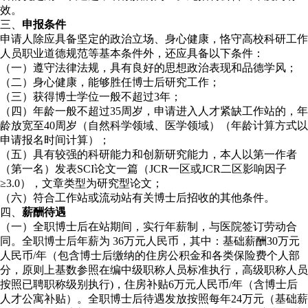
效。
三、
申报条件
申请人除应具备坚定的政治立场、身心健康，恪守高校科研工作
人员职业道德规范等基本条件外，还应具备以下条件：
（一）遵守法律法规，具有良好的思想政治表现和品德学风；
（二）身心健康，能够胜任博士后研究工作；
（三）获得博士学位一般不超过3年；
（四）年龄一般不超过35周岁，申请进入人才紧缺工作站的，年
龄放宽至40周岁（自然科学领域、医学领域）（年龄计算方式以
申请报名时间计算）；
（五）具有较强的科研能力和创新研究能力，本人以第一作者
（第一名）发表SCI论文一篇（JCR一区或JCR二区影响因子
≥3.0），文章类型为研究型论文；
（六）符合工作站或流动站有关博士后招收的其他条件。
四、
薪酬待遇
（一）全职博士后在站期间，实行年薪制，与医院签订劳动合
同。全职博士后年薪为 36万元人民币，其中：基础薪酬30万元
人民币/年（包含博士后缴纳的住房公积金和各类保险费个人部
分，原则上基数参照在编中级职称人员标准执行，高级职称人员
按照已聘职称级别执行)，住房补贴6万元人民币/年（含博士后
人才公寓补贴）。全职博士后待遇发放按照每年24万元（基础薪