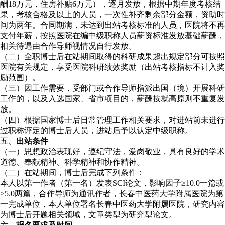
酬18万元，住房补贴6万元），逐月发放，根据中期年度考核结
果，考核合格及以上的人员，一次性补齐剩余部分金额，资助时
间为两年。合同期满，未达到出站考核标准的人员，医院将不再
支付年薪，按照医院在编中级职称人员薪资标准发放基础薪酬，
相关待遇由合作导师视情况自行发放。
（二）全职博士后在站期间取得的科研成果超出规定部分可按照
医院有关规定，享受医院科研绩效奖励（出站考核指标不计入奖
励范围）。
（三）因工作需要，受部门或合作导师指派出国（境）开展科研
工作的，以及入选国家、省市项目的，薪酬按就高原则不重复发
放。
（四）根据国家博士后日常管理工作相关要求，对进站前未进行
过职称评定的博士后人员，进站后予以认定中级职称。
五、
出站条件
（一）思想政治表现好，遵纪守法，爱岗敬业，具有良好的学术
道德、奉献精神、科学精神和协作精神。
（二）在站期间，博士后完成下列条件：
本人以第一作者（第一名）发表SCI论文，影响因子≥10.0一篇或
≥5.0两篇，合作导师为通讯作者，长春中医药大学附属医院为第
一完成单位，本人单位署名长春中医药大学附属医院，研究内容
为博士后开题相关领域，文章类型为研究型论文。