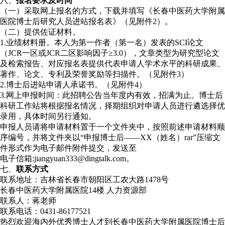
六、
报名要求及时间
（一）采取网上报名的方式，下载并填写《长春中医药大学附属
医院博士后研究人员进站报名表》（见附件2）。
（二）提供佐证材料。
1.业绩材料册。本人为第一作者（第一名）发表的SCI论文
（JCR一区或JCR二区影响因子≥3.0），文章类型为研究型论文
及检索报告、对应报名表提供代表申请人学术水平的科研成果、
著作、论文、专利及荣誉奖励等扫描件。（见附件3）
2.博士后进站申请人承诺书。（见附件4）
3.网上申报时间：此招聘公告当年度内有效，招满为止。博士后
科研工作站将根据报名情况，择期组织对申请人员进行遴选择优
录用，具体时间另行通知。
申报人员请将申请材料置于一个文件夹中，按照前述申请材料顺
序编号，并将文件夹以“申报博士后——XX（姓名）rar”压缩文
件形式作为电子邮件附件提交，发送至
电子信箱:jiangyuan333@dingtalk.com。
七、
联系方式
联系地址：吉林省长春市朝阳区工农大路1478号
长春中医药大学附属医院14楼 人力资源部
联系人：蒋老师
联系电话：0431-86177521
热烈欢迎海内外优秀博士人才到长春中医药大学附属医院博士后