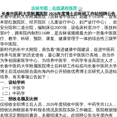
吉林华图：在线课程推荐
长春中医药大学附属医院 2026年度博士后科研工作站招聘公告
长春中医药大学附属医院（吉林省中医院）始建于1958年，设有
本部红旗院区、经开院区（儿童诊疗中心、妇产诊疗中心）、农
安分院和二道分院，编制床位2005张，设临床科室29个，医技科
室8个，拥有院内制剂116种，是吉林省规模最大的一所集中医医
疗、教学、科研、预防、康复、健康管理于一体的综合性三级甲
等中医院。
新时代的长中大附院，肩负着“推进健康中国建设，促进中医药
传承与发展”的历史使命，凝心聚力打造中医医疗高地，担当作
为争创国家医学中心。为培养中医学、中药学专业高层次人才，
长春中医药大学附属医院博士后科研工作站拟与长春中医药大学
博士后流动站联合面向海内外公开招收优秀博士后研究人员进站
培养。有关事项公告如下：
一、
设站学科
（一）中医学
（二）中药学
二、
招收名额及比例
仅招收全职博士后人员，2026年度招收中医学、中药学共12人，
招收比例根据各学科报名情况及医院实际工作确定。医院根据报
名情况定期组织遴选，名额招满为止。此招聘公告当年度内有