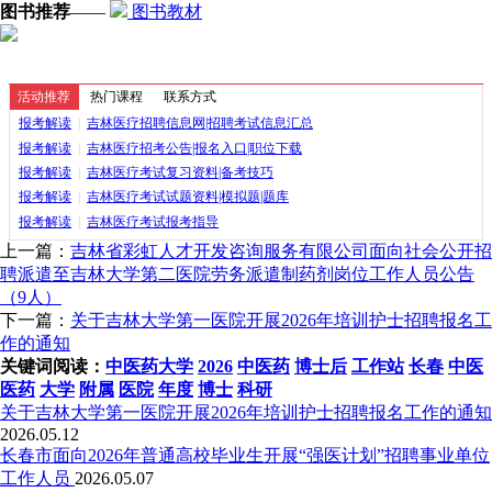
图书推荐
——
图书教材
活动推荐
热门课程
联系方式
报考解读
|
吉林医疗招聘信息网|招聘考试信息汇总
报考解读
|
吉林医疗招考公告|报名入口|职位下载
报考解读
|
吉林医疗考试复习资料|备考技巧
报考解读
|
吉林医疗考试试题资料|模拟题|题库
报考解读
|
吉林医疗考试报考指导
上一篇：
吉林省彩虹人才开发咨询服务有限公司面向社会公开招
聘派遣至吉林大学第二医院劳务派遣制药剂岗位工作人员公告
（9人）
下一篇：
关于吉林大学第一医院开展2026年培训护士招聘报名工
作的通知
关键词阅读：
中医药大学
2026
中医药
博士后
工作站
长春
中医
医药
大学
附属
医院
年度
博士
科研
关于吉林大学第一医院开展2026年培训护士招聘报名工作的通知
2026.05.12
长春市面向2026年普通高校毕业生开展“强医计划”招聘事业单位
工作人员
2026.05.07