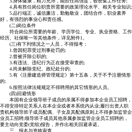
3.身体健康，精力充沛，能胜任高强度，较密集工作任务;
4.具有胜任岗位职责所需要的政策理论水平、相关专业知识;
5.品行端正，诚信廉洁，勤勉敬业，团结合作，职业素养
好，有强烈的事业心和责任感。
(二)岗位条件
符合岗位所需要的年龄、学历学位、专业、执业资格、工作
经历、社保唯一等其他条件，详见附件1。
(三)有下列情况之一人员，不得报考：
1.曾因犯罪受过刑事处罚的;
2.曾被开除公职的;
3.有违法、违纪行为正在接受审查的;
4.尚未解除党纪、政纪处分的;
5.有《注册建造师管理规定》第十五条，关于不予注册情形
的;
6.按照法律法规规定不得聘用的其它情形的人员。
(四)回避情形
本国有企业领导班子成员的亲属不得参加本企业员工招聘，
不得安排特定关系人在本企业或者本系统内从业;履行出资人职
责机构领导班子成员配偶、子女及其配偶原则上不得参加监管企
业员工招聘;领导班子成员其他亲属参加监管企业员工招聘的，
要主动向党委(党组)报告，并作出相关回避承诺。
三、报名与资格审查