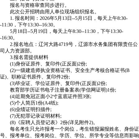
报名与资格审查同步进行。
此次公开招聘由用人单位现场组织报名。
1. 报名时间：2026年5月13日--5月15日，每天上午8:30-
-11:30，下午13:30--16:30。
5月18日--5月19日，每天上午8:30--11:30，下午13:30-
-16:30。
2.报名地点：辽河大路4719号，辽源市水务集团有限责任公
司人力资源部。
3.报名需提供材料
(1)身份证原件、复印件(正反面)2份;
(2)一级建造师执业资格证书、安全生产考核合格证书(B
证)、职称证书原件、复印件2份;
(3)毕业证、学位证原件、复印件(正反面)2份;
教育部学历证书电子注册备案表(学信网证明)1份;
(4)近期免冠正面小2寸蓝底证件照3张;
(5)个人简历1份(A4纸);
(6)业绩证明扫描件;
(7)无犯罪记录证明材料;
(8)《应聘人员登记表》2份(详见附件2)。
每名考生只允许报考一个岗位，考生错报漏报姓名、身份证
号、报考单位、报考岗位、学历、学位、所学专业等信息而影响