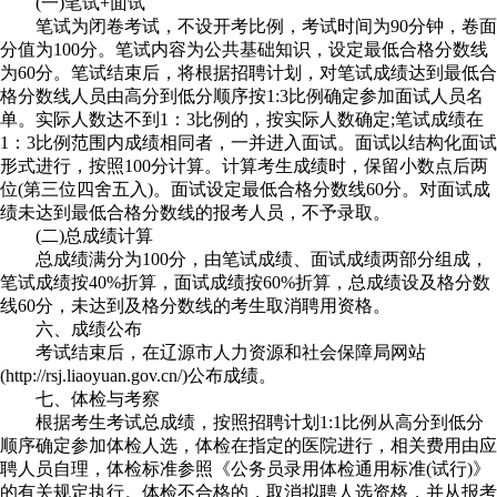
(一)笔试+面试
笔试为闭卷考试，不设开考比例，考试时间为90分钟，卷面
分值为100分。笔试内容为公共基础知识，设定最低合格分数线
为60分。笔试结束后，将根据招聘计划，对笔试成绩达到最低合
格分数线人员由高分到低分顺序按1:3比例确定参加面试人员名
单。实际人数达不到1：3比例的，按实际人数确定;笔试成绩在
1：3比例范围内成绩相同者，一并进入面试。面试以结构化面试
形式进行，按照100分计算。计算考生成绩时，保留小数点后两
位(第三位四舍五入)。面试设定最低合格分数线60分。对面试成
绩未达到最低合格分数线的报考人员，不予录取。
(二)总成绩计算
总成绩满分为100分，由笔试成绩、面试成绩两部分组成，
笔试成绩按40%折算，面试成绩按60%折算，总成绩设及格分数
线60分，未达到及格分数线的考生取消聘用资格。
六、成绩公布
考试结束后，在辽源市人力资源和社会保障局网站
(http://rsj.liaoyuan.gov.cn/)公布成绩。
七、体检与考察
根据考生考试总成绩，按照招聘计划1:1比例从高分到低分
顺序确定参加体检人选，体检在指定的医院进行，相关费用由应
聘人员自理，体检标准参照《公务员录用体检通用标准(试行)》
的有关规定执行。体检不合格的，取消拟聘人选资格，并从报考