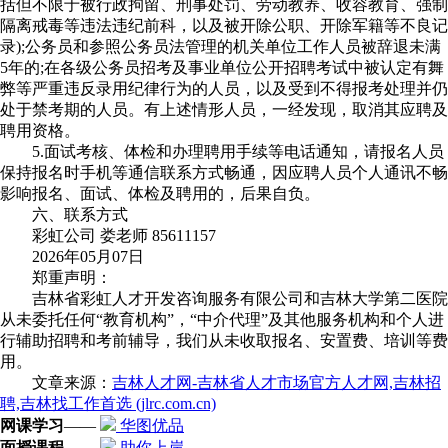
括但不限于被行政拘留、刑事处罚、劳动教养、收容教育、强制
隔离戒毒等违法违纪前科，以及被开除公职、开除军籍等不良记
录);公务员和参照公务员法管理的机关单位工作人员被辞退未满
5年的;在各级公务员招考及事业单位公开招聘考试中被认定有舞
弊等严重违反录用纪律行为的人员，以及受到不得报考处理并仍
处于禁考期的人员。有上述情形人员，一经发现，取消其应聘及
聘用资格。
5.面试考核、体检和办理聘用手续等电话通知，请报名人员
保持报名时手机等通信联系方式畅通，因应聘人员个人通讯不畅
影响报名、面试、体检及聘用的，后果自负。
六、联系方式
彩虹公司 娄老师 85611157
2026年05月07日
郑重声明：
吉林省彩虹人才开发咨询服务有限公司和吉林大学第二医院
从未委托任何“教育机构”，“中介代理”及其他服务机构和个人进
行辅助招聘和考前辅导，我们从未收取报名、安置费、培训等费
用。
文章来源：
吉林人才网-吉林省人才市场官方人才网,吉林招
聘,吉林找工作首选 (jlrc.com.cn)
网课学习
——
华图优品
面授课程
——
助你上岸