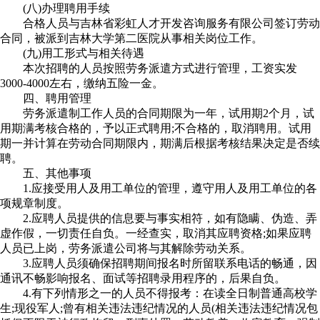
(八)办理聘用手续
合格人员与吉林省彩虹人才开发咨询服务有限公司签订劳动
合同，被派到吉林大学第二医院从事相关岗位工作。
(九)用工形式与相关待遇
本次招聘的人员按照劳务派遣方式进行管理，工资实发
3000-4000左右，缴纳五险一金。
四、聘用管理
劳务派遣制工作人员的合同期限为一年，试用期2个月，试
用期满考核合格的，予以正式聘用;不合格的，取消聘用。试用
期一并计算在劳动合同期限内，期满后根据考核结果决定是否续
聘。
五、其他事项
1.应接受用人及用工单位的管理，遵守用人及用工单位的各
项规章制度。
2.应聘人员提供的信息要与事实相符，如有隐瞒、伪造、弄
虚作假，一切责任自负。一经查实，取消其应聘资格;如果应聘
人员已上岗，劳务派遣公司将与其解除劳动关系。
3.应聘人员须确保招聘期间报名时所留联系电话的畅通，因
通讯不畅影响报名、面试等招聘录用程序的，后果自负。
4.有下列情形之一的人员不得报考：在读全日制普通高校学
生;现役军人;曾有相关违法违纪情况的人员(相关违法违纪情况包