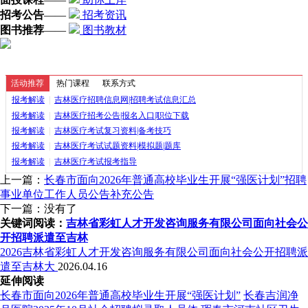
招考公告
——
招考资讯
图书推荐
——
图书教材
活动推荐
热门课程
联系方式
报考解读
|
吉林医疗招聘信息网|招聘考试信息汇总
报考解读
|
吉林医疗招考公告|报名入口|职位下载
报考解读
|
吉林医疗考试复习资料|备考技巧
报考解读
|
吉林医疗考试试题资料|模拟题|题库
报考解读
|
吉林医疗考试报考指导
上一篇：
长春市面向2026年普通高校毕业生开展“强医计划”招聘
事业单位工作人员公告补充公告
下一篇：没有了
关键词阅读：
吉林省彩虹人才开发咨询服务有限公司面向社会公
开招聘派遣至吉林
2026吉林省彩虹人才开发咨询服务有限公司面向社会公开招聘派
遣至吉林大
2026.04.16
延伸阅读
长春市面向2026年普通高校毕业生开展“强医计划”
长春吉润净