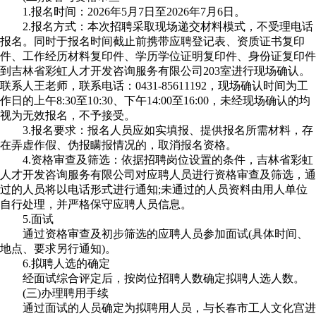
1.报名时间：2026年5月7日至2026年7月6日。
2.报名方式：本次招聘采取现场递交材料模式，不受理电话
报名。同时于报名时间截止前携带应聘登记表、资质证书复印
件、工作经历材料复印件、学历学位证明复印件、身份证复印件
到吉林省彩虹人才开发咨询服务有限公司203室进行现场确认。
联系人王老师，联系电话：0431-85611192，现场确认时间为工
作日的上午8:30至10:30、下午14:00至16:00，未经现场确认的均
视为无效报名，不予接受。
3.报名要求：报名人员应如实填报、提供报名所需材料，存
在弄虚作假、伪报瞒报情况的，取消报名资格。
4.资格审查及筛选：依据招聘岗位设置的条件，吉林省彩虹
人才开发咨询服务有限公司对应聘人员进行资格审查及筛选，通
过的人员将以电话形式进行通知;未通过的人员资料由用人单位
自行处理，并严格保守应聘人员信息。
5.面试
通过资格审查及初步筛选的应聘人员参加面试(具体时间、
地点、要求另行通知)。
6.拟聘人选的确定
经面试综合评定后，按岗位招聘人数确定拟聘人选人数。
(三)办理聘用手续
通过面试的人员确定为拟聘用人员，与长春市工人文化宫进