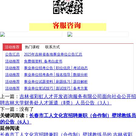
活动推荐
热门课程
联系方式
公告汇总
|
2025年吉林省各地事业单位公告汇总
活动推荐
|
免费领资料_备考白皮书
活动推荐
|
事业单位招考公告│职位信息│考试动态
活动推荐
|
事业单位招考条件│报名指导│数据分析
活动推荐
|
事业单位试题资料│刷题练习│题目解析
活动推荐
|
事业单位笔试技巧│面试技巧│备考方案
上一篇：
吉林省彩虹人才开发咨询服务有限公司面向社会公开招
聘吉林大学财务处人才派遣（Ⅱ类）人员公告（3人）
下一篇：没有了
关键词阅读：
长春市工人文化宫招聘兼职（合作制）壁球教练员
的公告（6人）
延伸阅读
长春市工人文化宫招聘兼职（合作制）壁球教练员的
吉林省彩