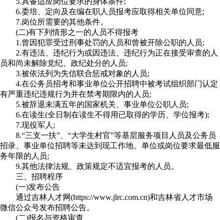
5.具备适应岗位要求的身体条件;
6.委培、定向及在编在职人员报考应取得相关单位同意;
7.岗位所需要的其他条件。
(二)有下列情形之一的人员不得报考
1.曾因犯罪受过刑事处罚的人员和曾被开除公职的人员;
2.有违法、违纪行为或因违法、违纪行为正在接受审查的人
员和尚未解除党纪、政纪处分的人员;
3.被依法列为失信联合惩戒对象的人员;
4.在公务员招考和事业单位公开招聘中被考试组织部门认定
有严重违纪违规行为并在禁考期限内的人员;
5.被辞退未满五年的国家机关、事业单位公职人员;
6.在读生(全日制在读生不得用已取得的学历、学位报考);
7.现役军人;
8.“三支一扶”、“大学生村官”等基层服务项目人员及公务员
招录、事业单位招聘等未达到现工作地、单位或岗位要求最低服
务年限的人员;
9.其他法律法规、政策规定不适宜报考的人员。
三、招聘程序
(一)发布公告
通过吉林人才网(https://www.jlrc.com.cn)和吉林省人才市场
微信公众号发布招聘公告。
(二)报名与资格审查