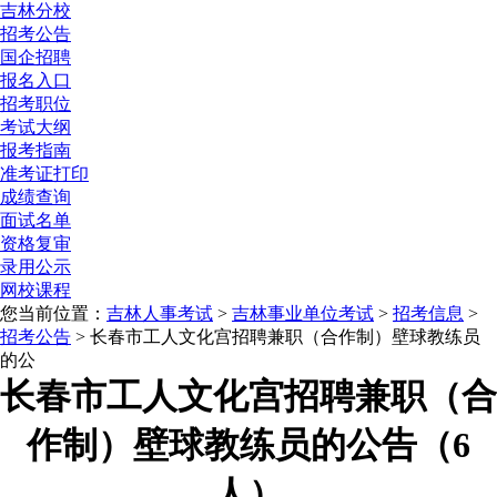
吉林分校
招考公告
国企招聘
报名入口
招考职位
考试大纲
报考指南
准考证打印
成绩查询
面试名单
资格复审
录用公示
网校课程
您当前位置：
吉林人事考试
>
吉林事业单位考试
>
招考信息
>
招考公告
> 长春市工人文化宫招聘兼职（合作制）壁球教练员
的公
长春市工人文化宫招聘兼职（合
作制）壁球教练员的公告（6
人）