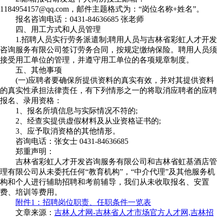
1184954157@qq.com，邮件主题格式为：“岗位名称+姓名”。
报名咨询电话：0431-84636685 张老师
四、用工方式和人员管理
1.招聘人员实行劳务派遣制;聘用人员与吉林省彩虹人才开发
咨询服务有限公司签订劳务合同，按规定缴纳保险。聘用人员须
接受用工单位的管理，并遵守用工单位的各项规章制度。
五、其他事项
(一)应聘者要确保所提供资料的真实有效，并对其提供资料
的真实性承担法律责任，有下列情形之一的将取消应聘者的应聘
报名、录用资格：
1、报名所填信息与实际情况不符的;
2、经查实提供虚假材料及从业资格证书的;
3、应予取消资格的其他情形。
咨询电话：张女士 0431-84636685
郑重声明：
吉林省彩虹人才开发咨询服务有限公司和吉林省虹基酒店管
理有限公司从未委托任何“教育机构”，“中介代理”及其他服务机
构和个人进行辅助招聘和考前辅导，我们从未收取报名、安置
费、培训等费用。
附件1：招聘岗位职责、任职条件一览表
文章来源：
吉林人才网-吉林省人才市场官方人才网,吉林招