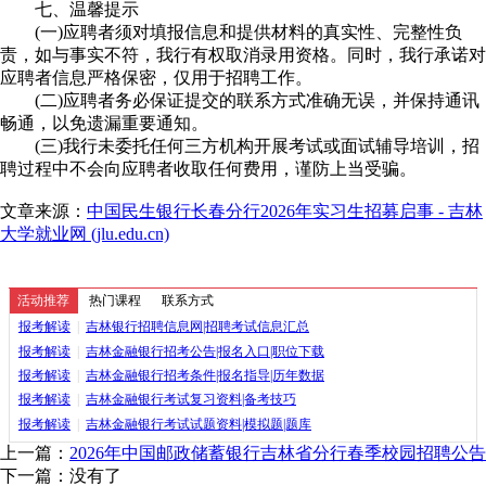
七、温馨提示
(一)应聘者须对填报信息和提供材料的真实性、完整性负
责，如与事实不符，我行有权取消录用资格。同时，我行承诺对
应聘者信息严格保密，仅用于招聘工作。
(二)应聘者务必保证提交的联系方式准确无误，并保持通讯
畅通，以免遗漏重要通知。
(三)我行未委托任何三方机构开展考试或面试辅导培训，招
聘过程中不会向应聘者收取任何费用，谨防上当受骗。
文章来源：
中国民生银行长春分行2026年实习生招募启事 - 吉林
大学就业网 (jlu.edu.cn)
活动推荐
热门课程
联系方式
报考解读
|
吉林银行招聘信息网|招聘考试信息汇总
报考解读
|
吉林金融银行招考公告|报名入口|职位下载
报考解读
|
吉林金融银行招考条件|报名指导|历年数据
报考解读
|
吉林金融银行考试复习资料|备考技巧
报考解读
|
吉林金融银行考试试题资料|模拟题|题库
上一篇：
2026年中国邮政储蓄银行吉林省分行春季校园招聘公告
下一篇：没有了