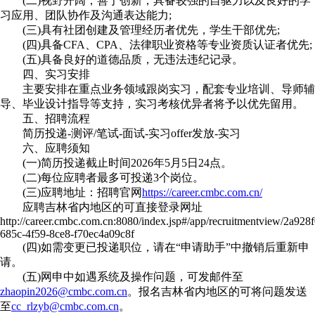
(二)视野开阔，善于创新，具备较强的自驱力以及良好的学
习应用、团队协作及沟通表达能力;
(三)具有社团创建及管理经历者优先，学生干部优先;
(四)具备CFA、CPA、法律职业资格等专业资质认证者优先;
(五)具备良好的道德品质，无违法违纪记录。
四、实习安排
主要安排在重点业务领域跟岗实习，配套专业培训、导师辅
导、毕业设计指导等支持，实习考核优异者将予以优先留用。
五、招聘流程
简历投递-测评/笔试-面试-实习offer发放-实习
六、应聘须知
(一)简历投递截止时间2026年5月5日24点。
(二)每位应聘者最多可投递3个岗位。
(三)应聘地址：招聘官网
https://career.cmbc.com.cn/
应聘吉林省内地区的可直接登录网址
http://career.cmbc.com.cn:8080/index.jsp#/app/recruitmentview/2a928
685c-4f59-8ce8-f70ec4a09c8f
(四)如需变更已投递职位，请在“申请助手”中撤销后重新申
请。
(五)网申中如遇系统及操作问题，可发邮件至
zhaopin2026@cmbc.com.cn
。报名吉林省内地区的可将问题发送
至
cc_rlzyb@cmbc.com.cn
。