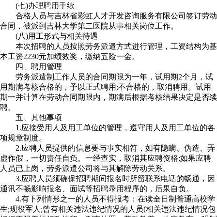
(七)办理聘用手续
合格人员与吉林省彩虹人才开发咨询服务有限公司签订劳动
合同，被派到吉林大学第二医院从事相关岗位工作。
(八)用工形式与相关待遇
本次招聘的人员按照劳务派遣方式进行管理，工资结构为基
本工资2230元加绩效奖，缴纳五险一金。
四、聘用管理
劳务派遣制工作人员的合同期限为一年，试用期2个月，试
用期满考核合格的，予以正式聘用;不合格的，取消聘用。试用
期一并计算在劳动合同期限内，期满后根据考核结果决定是否续
聘。
五、其他事项
1.应接受用人及用工单位的管理，遵守用人及用工单位的各
项规章制度。
2.应聘人员提供的信息要与事实相符，如有隐瞒、伪造、弄
虚作假，一切责任自负。一经查实，取消其应聘资格;如果应聘
人员已上岗，劳务派遣公司将与其解除劳动关系。
3.应聘人员须确保招聘期间报名时所留联系电话的畅通，因
通讯不畅影响报名、面试等招聘录用程序的，后果自负。
4.有下列情形之一的人员不得报考：在读全日制普通高校学
生;现役军人;曾有相关违法违纪情况的人员(相关违法违纪情况包