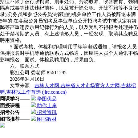
括但不限于被行政拘留、刑事处罚、劳动教养、收容教育、强制
隔离戒毒等违法违纪前科，以及被开除公职、开除军籍等不良记
录);公务员和参照公务员法管理的机关单位工作人员被辞退未满
5年的;在各级公务员招考及事业单位公开招聘考试中被认定有舞
弊等严重违反录用纪律行为的人员，以及受到不得报考处理并仍
处于禁考期的人员。有上述情形人员，一经发现，取消其应聘及
聘用资格。
5.面试考核、体检和办理聘用手续等电话通知，请报名人员
保持报名时手机等通信联系方式畅通，因应聘人员个人通讯不畅
影响报名、面试、体检及聘用的，后果自负。
六、联系方式
彩虹公司 娄老师 85611295
2026年04月16日
文章来源：
吉林人才网-吉林省人才市场官方人才网,吉林招
聘,吉林找工作首选 (jlrc.com.cn)
网课学习
——
华图优品
面授课程
——
助你上岸
招考公告
——
招考资讯
图书推荐
——
图书教材