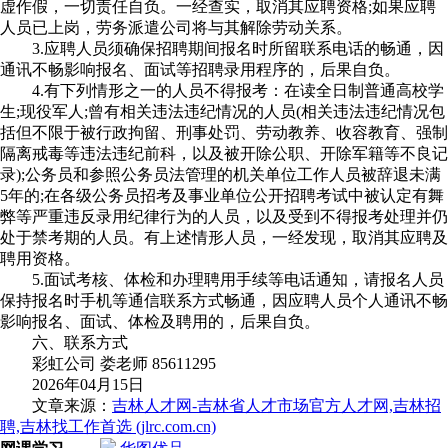
虚作假，一切责任自负。一经查实，取消其应聘资格;如果应聘
人员已上岗，劳务派遣公司将与其解除劳动关系。
3.应聘人员须确保招聘期间报名时所留联系电话的畅通，因
通讯不畅影响报名、面试等招聘录用程序的，后果自负。
4.有下列情形之一的人员不得报考：在读全日制普通高校学
生;现役军人;曾有相关违法违纪情况的人员(相关违法违纪情况包
括但不限于被行政拘留、刑事处罚、劳动教养、收容教育、强制
隔离戒毒等违法违纪前科，以及被开除公职、开除军籍等不良记
录);公务员和参照公务员法管理的机关单位工作人员被辞退未满
5年的;在各级公务员招考及事业单位公开招聘考试中被认定有舞
弊等严重违反录用纪律行为的人员，以及受到不得报考处理并仍
处于禁考期的人员。有上述情形人员，一经发现，取消其应聘及
聘用资格。
5.面试考核、体检和办理聘用手续等电话通知，请报名人员
保持报名时手机等通信联系方式畅通，因应聘人员个人通讯不畅
影响报名、面试、体检及聘用的，后果自负。
六、联系方式
彩虹公司 娄老师 85611295
2026年04月15日
文章来源：
吉林人才网-吉林省人才市场官方人才网,吉林招
聘,吉林找工作首选 (jlrc.com.cn)