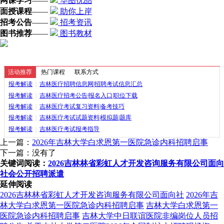
网课学习
——
华图优品
面授课程
——
助你上岸
招考公告
——
招考资讯
图书推荐
——
图书教材
活动推荐
热门课程
联系方式
报考解读
|
吉林医疗招聘信息网|招聘考试信息汇总
报考解读
|
吉林医疗招考公告|报名入口|职位下载
报考解读
|
吉林医疗考试复习资料|备考技巧
报考解读
|
吉林医疗考试试题资料|模拟题|题库
报考解读
|
吉林医疗考试报考指导
上一篇：
2026年吉林大学白求恩第一医院急诊内科招聘启事
下一篇：没有了
关键词阅读：
2026吉林林省彩虹人才开发咨询服务有限公司面向
社会公开招聘派遣
延伸阅读
2026吉林林省彩虹人才开发咨询服务有限公司面向社
2026年吉
林大学白求恩第一医院急诊内科招聘启事
吉林大学白求恩第一
医院急诊内科招聘启事
吉林大学中日联谊医院非编岗位人员招