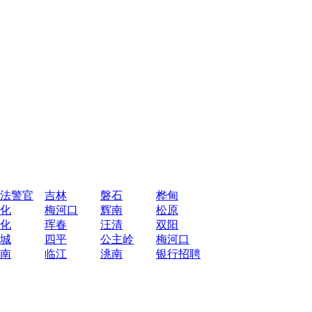
法警官
吉林
磐石
桦甸
化
梅河口
辉南
松原
化
珲春
汪清
双阳
城
四平
公主岭
梅河口
南
临江
洮南
银行招聘