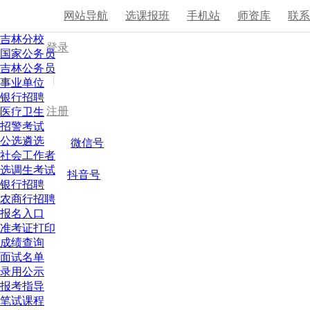
网站导航
选课报班
手机站
师资库
联
吉林分校
登录
国家公务员
吉林公务员
|
事业单位
银行招聘
注册
医疗卫生
招警考试
公选遴选
微信号
社会工作者
选调生考试
抖音号
银行招聘
农商行招聘
报名入口
准考证打印
成绩查询
面试名单
录用公示
报考指导
笔试课程