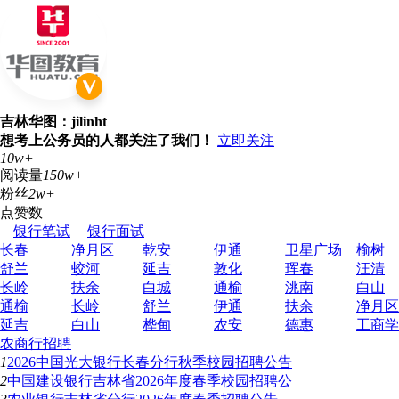
吉林华图：jilinht
想考上公务员的人都关注了我们！
立即关注
10w+
阅读量
150w+
粉丝
2w+
点赞数
银行笔试
银行面试
长春
净月区
乾安
伊通
卫星广场
榆树
舒兰
蛟河
延吉
敦化
珲春
汪清
长岭
扶余
白城
通榆
洮南
白山
通榆
长岭
舒兰
伊通
扶余
净月区
延吉
白山
桦甸
农安
德惠
工商学
农商行招聘
1
2026中国光大银行长春分行秋季校园招聘公告
2
中国建设银行吉林省2026年度春季校园招聘公