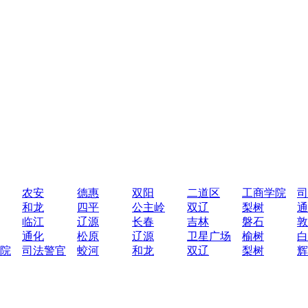
农安
德惠
双阳
二道区
工商学院
司
和龙
四平
公主岭
双辽
梨树
通
临江
辽源
长春
吉林
磐石
敦
通化
松原
辽源
卫星广场
榆树
白
院
司法警官
蛟河
和龙
双辽
梨树
辉