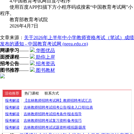
4.中国教育考试网百度小程序
使用百度APP扫描下方小程序码或搜索“中国教育考试网”小
程序。
教育部教育考试院
2026年4月7日
文章来源：
关于2026年上半年中小学教师资格考试（笔试）成绩
发布的通知 - 中国教育考试网 (neea.edu.cn)
网课学习
——
华图优品
面授课程
——
助你上岸
招考公告
——
招考资讯
图书推荐
——
图书教材
活动推荐
热门课程
联系方式
报考解读
|
【吉林教师招聘考试网】教师招聘考试汇总
报考解读
|
吉林教师招聘考试招考公告|报名入口|职位表
报考解读
|
吉林教师招聘考试招考条件|报名指导
报考解读
|
吉林教师招聘考试复习资料|备考技巧
报考解读
|
吉林教师招聘考试试题资料|模拟题|题库