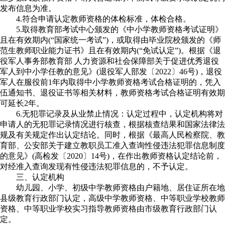
发布信息为准。
4.符合申请认定教师资格的体检标准，体检合格。
5.取得教育部考试中心颁发的《中小学教师资格考试证明》
且在有效期内(“国家统一考试”)，或取得由毕业院校颁发的《师
范生教师职业能力证书》且在有效期内(“免试认定”)。根据《退
役军人事务部教育部 人力资源和社会保障部关于促进优秀退役
军人到中小学任教的意见》(退役军人部发〔2022〕46号)，退役
军人在服役前1年内取得中小学教师资格考试合格证明的，凭入
伍通知书、退役证书等相关材料，教师资格考试合格证明有效期
可延长2年。
6.无犯罪记录及从业禁止情况：认定过程中，认定机构将对
申请人的无犯罪记录情况进行核查，根据核查结果和国家法律法
规及有关规定作出认定结论。同时，根据《最高人民检察院、教
育部、公安部关于建立教职员工准入查询性侵违法犯罪信息制度
的意见》(高检发〔2020〕14号)，在作出教师资格认定结论前，
对经准入查询发现有性侵违法犯罪信息的，不予认定。
三、认定机构
幼儿园、小学、初级中学教师资格由户籍地、居住证所在地
县级教育行政部门认定，高级中学教师资格、中等职业学校教师
资格、中等职业学校实习指导教师资格由市级教育行政部门认
定。