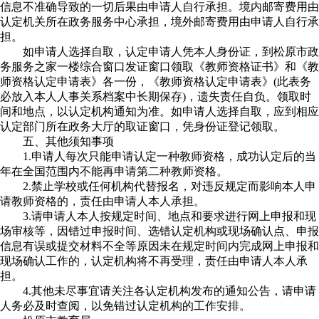
信息不准确导致的一切后果由申请人自行承担。境内邮寄费用由
认定机关所在政务服务中心承担，境外邮寄费用由申请人自行承
担。
如申请人选择自取，认定申请人凭本人身份证，到松原市政
务服务之家一楼综合窗口发证窗口领取《教师资格证书》和《教
师资格认定申请表》各一份，《教师资格认定申请表》(此表务
必放入本人人事关系档案中长期保存)，遗失责任自负。领取时
间和地点，以认定机构通知为准。如申请人选择自取，应到相应
认定部门所在政务大厅的取证窗口，凭身份证登记领取。
五、其他须知事项
1.申请人每次只能申请认定一种教师资格，成功认定后的当
年在全国范围内不能再申请第二种教师资格。
2.禁止学校或任何机构代替报名，对违反规定而影响本人申
请教师资格的，责任由申请人本人承担。
3.请申请人本人按规定时间、地点和要求进行网上申报和现
场审核等，因错过申报时间、选错认定机构或现场确认点、申报
信息有误或提交材料不全等原因未在规定时间内完成网上申报和
现场确认工作的，认定机构将不再受理，责任由申请人本人承
担。
4.其他未尽事宜请关注各认定机构发布的通知公告，请申请
人务必及时查阅，以免错过认定机构的工作安排。