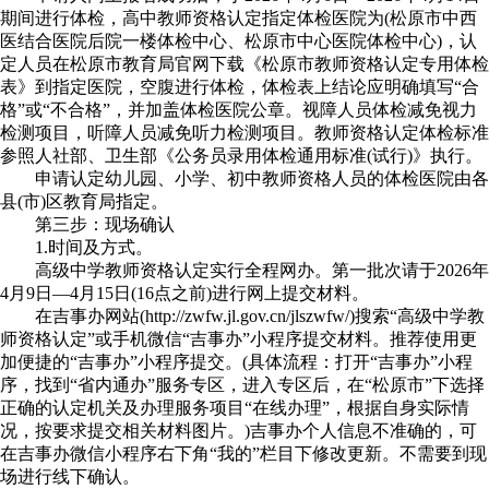
期间进行体检，高中教师资格认定指定体检医院为(松原市中西
医结合医院后院一楼体检中心、松原市中心医院体检中心)，认
定人员在松原市教育局官网下载《松原市教师资格认定专用体检
表》到指定医院，空腹进行体检，体检表上结论应明确填写“合
格”或“不合格”，并加盖体检医院公章。视障人员体检减免视力
检测项目，听障人员减免听力检测项目。教师资格认定体检标准
参照人社部、卫生部《公务员录用体检通用标准(试行)》执行。
申请认定幼儿园、小学、初中教师资格人员的体检医院由各
县(市)区教育局指定。
第三步：现场确认
1.时间及方式。
高级中学教师资格认定实行全程网办。第一批次请于2026年
4月9日—4月15日(16点之前)进行网上提交材料。
在吉事办网站(http://zwfw.jl.gov.cn/jlszwfw/)搜索“高级中学教
师资格认定”或手机微信“吉事办”小程序提交材料。推荐使用更
加便捷的“吉事办”小程序提交。(具体流程：打开“吉事办”小程
序，找到“省内通办”服务专区，进入专区后，在“松原市”下选择
正确的认定机关及办理服务项目“在线办理”，根据自身实际情
况，按要求提交相关材料图片。)吉事办个人信息不准确的，可
在吉事办微信小程序右下角“我的”栏目下修改更新。不需要到现
场进行线下确认。