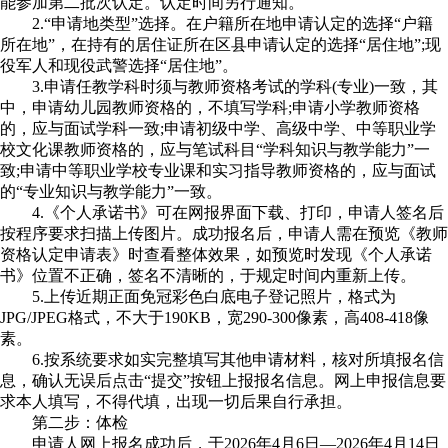
能参加第二批次认定。认定时间另行通知。
2.“申请地类型”选择。在户籍所在地申请认定的选择“户籍
所在地”，在持有的居住证所在区县申请认定的选择“居住地”;现
役军人和现役武警选择“居住地”。
3.申请任教学科时须与教师资格考试的学科(专业)一致，其
中，申请幼儿园教师资格的，不填写学科;申请小学教师资格
的，应与面试学科一致;申请初级中学、高级中学、中等职业学
校文化课教师资格的，应与笔试科目“学科知识与教学能力”一
致;申请中等职业学校专业课和实习指导教师资格的，应与面试
的“专业知识与教学能力”一致。
4.《个人承诺书》可在网报界面下载、打印，申请人签名后
按程序要求扫描上传图片。成功报名后，申请人需在预览《教师
资格认定申请表》时查看整体效果，如预览时发现《个人承诺
书》位置不正确，签名不清晰的，于规定时间内重新上传。
5.上传近期正面免冠彩色白底电子登记照片，格式为
JPG/JPEG格式，不大于190KB，宽290-300像素，高408-418像
素。
6.按系统要求如实完整填写其他申请材料，核对所填报名信
息，确认无误后点击“提交”按钮上报报名信息。网上申报信息要
求本人填写，不得代填，出现一切后果自行承担。
第二步：体检
申请人网上报名成功后，于2026年4月6日—2026年4月14日