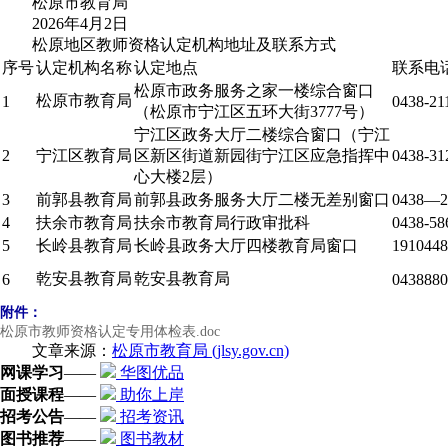
松原市教育局
2026年4月2日
松原地区教师资格认定机构地址及联系方式
序号
认定机构名称
认定地点
联系电
松原市政务服务之家一楼综合窗口
松原市教育局
1
0438-21
（松原市宁江区五环大街
3777
号）
宁江区政务大厅二楼综合窗口（宁江
2
宁江区教育局
区新区街道新园街宁江区应急指挥中
0438-31
心大楼
2
层）
3
前郭县教育局
前郭县政务服务大厅二楼无差别窗口
0438
—
2
4
扶余市教育局
扶余市教育局行政审批科
0438-58
5
长岭县教育局
长岭县政务大厅四楼教育局窗口
1910448
乾安县教育局
乾安县教育局
6
0438880
附件：
松原市教师资格认定专用体检表.doc
文章来源：
松原市教育局 (jlsy.gov.cn)
网课学习
——
华图优品
面授课程
——
助你上岸
招考公告
——
招考资讯
图书推荐
——
图书教材