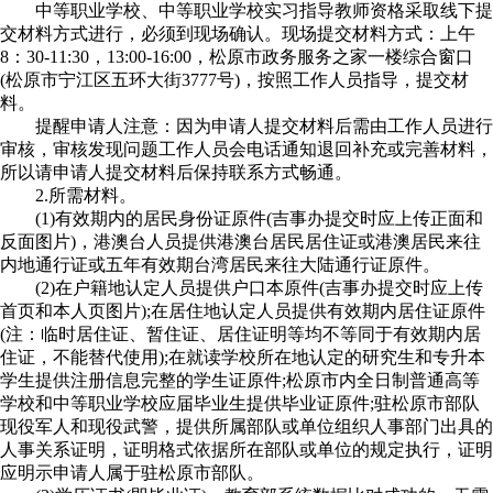
中等职业学校、中等职业学校实习指导教师资格采取线下提
交材料方式进行，必须到现场确认。现场提交材料方式：上午
8：30-11:30，13:00-16:00，松原市政务服务之家一楼综合窗口
(松原市宁江区五环大街3777号)，按照工作人员指导，提交材
料。
提醒申请人注意：因为申请人提交材料后需由工作人员进行
审核，审核发现问题工作人员会电话通知退回补充或完善材料，
所以请申请人提交材料后保持联系方式畅通。
2.所需材料。
(1)有效期内的居民身份证原件(吉事办提交时应上传正面和
反面图片)，港澳台人员提供港澳台居民居住证或港澳居民来往
内地通行证或五年有效期台湾居民来往大陆通行证原件。
(2)在户籍地认定人员提供户口本原件(吉事办提交时应上传
首页和本人页图片);在居住地认定人员提供有效期内居住证原件
(注：临时居住证、暂住证、居住证明等均不等同于有效期内居
住证，不能替代使用);在就读学校所在地认定的研究生和专升本
学生提供注册信息完整的学生证原件;松原市内全日制普通高等
学校和中等职业学校应届毕业生提供毕业证原件;驻松原市部队
现役军人和现役武警，提供所属部队或单位组织人事部门出具的
人事关系证明，证明格式依据所在部队或单位的规定执行，证明
应明示申请人属于驻松原市部队。