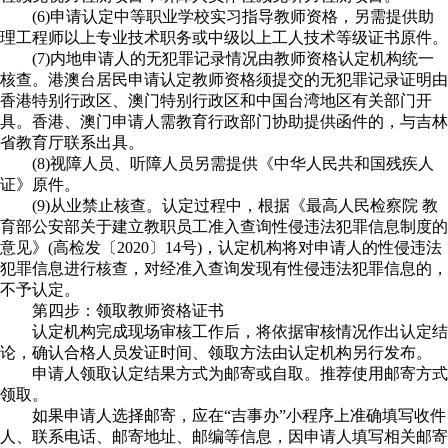
(6)申请认定中等职业学校实习指导教师资格，另需提供助
理工程师以上专业技术职务或中级以上工人技术等级证书原件。
(7)内地申请人的无犯罪记录情况由教师资格认定机构统一
核查。港澳台居民申请认定教师资格须提交的无犯罪记录证明由
香港特别行政区、澳门特别行政区和中国台湾地区有关部门开
具。香港、澳门申请人需教育行政部门协助提供函件的，与吉林
省教育厅联系出具。
(8)视障人员、听障人员另需提供《中华人民共和国残疾人
证》原件。
(9)从业禁止核查。认定过程中，根据《最高人民检察院 教
育部公安部关于建立教职员工准入查询性侵违法犯罪信息制度的
意见》(高检发〔2020〕14号)，认定机构将对申请人的性侵违法
犯罪信息进行核查，对经准入查询发现有性侵违法犯罪信息的，
不予认定。
第四步：领取教师资格证书
认定机构完成现场审核工作后，将依据审核情况作出认定结
论，确认合格人员发证时间、领取方法由认定机构另行发布。
申请人领取认定结果方式为邮寄或自取。推荐使用邮寄方式
领取。
如果申请人选择邮寄，应在“吉事办”小程序上准确填写收件
人、联系电话、邮寄地址、邮编等信息，因申请人填写相关邮寄