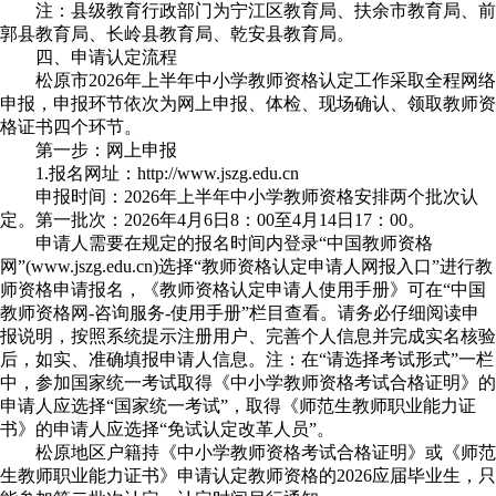
注：县级教育行政部门为宁江区教育局、扶余市教育局、前
郭县教育局、长岭县教育局、乾安县教育局。
四、申请认定流程
松原市2026年上半年中小学教师资格认定工作采取全程网络
申报，申报环节依次为网上申报、体检、现场确认、领取教师资
格证书四个环节。
第一步：网上申报
1.报名网址：http://www.jszg.edu.cn
申报时间：2026年上半年中小学教师资格安排两个批次认
定。第一批次：2026年4月6日8：00至4月14日17：00。
申请人需要在规定的报名时间内登录“中国教师资格
网”(www.jszg.edu.cn)选择“教师资格认定申请人网报入口”进行教
师资格申请报名，《教师资格认定申请人使用手册》可在“中国
教师资格网-咨询服务-使用手册”栏目查看。请务必仔细阅读申
报说明，按照系统提示注册用户、完善个人信息并完成实名核验
后，如实、准确填报申请人信息。注：在“请选择考试形式”一栏
中，参加国家统一考试取得《中小学教师资格考试合格证明》的
申请人应选择“国家统一考试”，取得《师范生教师职业能力证
书》的申请人应选择“免试认定改革人员”。
松原地区户籍持《中小学教师资格考试合格证明》或《师范
生教师职业能力证书》申请认定教师资格的2026应届毕业生，只