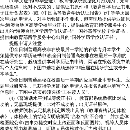
(3)学历证书(即毕业证)。教育部系统数据比对成功的，无需
现场提供，比对不成功的，提供证书原件和《教育部学历证书电
子注册备案表》(或《中国高等教育学历认证报告》);中等学历层
次毕业的申请人，对学历验证不作要求，但需现场提供毕业证原
件;港澳台地区高等学校毕业证书，提供由教育部留学服务中心
出具的“港澳台地区学历学位认证书”，国外高等学校毕业证书，
提供由教育部留学服务中心出具的“国外学历学位认证书”。
提醒申请人注意：
①全日制普通高校非在校最后一学期的在读专升本学生，必
须提供专科学历证书申请;全日制普通高校非在校最后一学期的
在读研究生，必须提供本科学历证书申请。两者在报名系统中填
写个人信息时，下图中选项必须选择“非应届在读研究生或专升
本学生”。
②全日制普通高校在校最后一学期的应届毕业本专科生、应
届毕业研究生，已获得学历证书的申请人在报名系统中填写个人
信息时，下图中选项必须选择“非在读人员”。
(4)《普通话水平测试等级证书》。教育部系统数据比对成
功的，无需现场提供，比对不成功的，出具证书原件。
(5)教师资格认定机构指定医院出具的《教师资格认定体检
表》，体检表上的结论应明确填写“合格”或“不合格”，并加盖体
检医院公章(吉事办提交时应上传正面和反面图片)。视障人员体
检减免视力检测项目，听障人员体检减免听力检测项目。