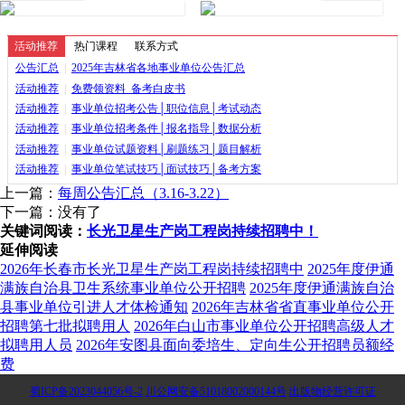
活动推荐
热门课程
联系方式
公告汇总
|
2025年吉林省各地事业单位公告汇总
活动推荐
|
免费领资料_备考白皮书
活动推荐
|
事业单位招考公告│职位信息│考试动态
活动推荐
|
事业单位招考条件│报名指导│数据分析
活动推荐
|
事业单位试题资料│刷题练习│题目解析
活动推荐
|
事业单位笔试技巧│面试技巧│备考方案
上一篇：
每周公告汇总（3.16-3.22）
下一篇：没有了
关键词阅读：
长光卫星生产岗工程岗持续招聘中！
延伸阅读
2026年长春市长光卫星生产岗工程岗持续招聘中
2025年度伊通
满族自治县卫生系统事业单位公开招聘
2025年度伊通满族自治
县事业单位引进人才体检通知
2026年吉林省省直事业单位公开
招聘第七批拟聘用人
2026年白山市事业单位公开招聘高级人才
拟聘用人员
2026年安图县面向委培生、定向生公开招聘员额经
费
蜀ICP备2023044056号-2
川公网安备51018002000144号
出版物经营许可证