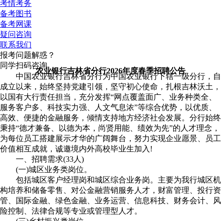
考情考务
备考图书
备考网课
疑问咨询
联系我们
报考问题解惑？
同学扫码咨询
农业银行吉林省分行2026年度春季招聘公告
中国农业银行吉林省分行为中国农业银行下辖一级分行，自
成立以来，始终坚持党建引领，坚守初心使命，扎根吉林沃土，
以国有大行责任担当，充分发挥“网点覆盖面广、业务种类全、
服务客户多、科技实力强、人文气息浓”等综合优势，以优质、
高效、便捷的金融服务，倾情支持地方经济社会发展。分行始终
秉持“德才兼备、以德为本，尚贤用能、绩效为先”的人才理念，
为每位员工搭建展示才华的广阔舞台，努力实现企业愿景、员工
价值相互成就，诚邀境内外高校毕业生加入!
一、招聘需求(33人)
(一)城区业务类岗位。
包括城区客户经理岗和城区综合业务岗。主要为我行城区机
构培养和储备零售、对公金融营销服务人才，财富管理、投行资
管、国际金融、绿色金融、业务运营、信息科技、财务会计、风
险控制、法律合规等专业或管理型人才。