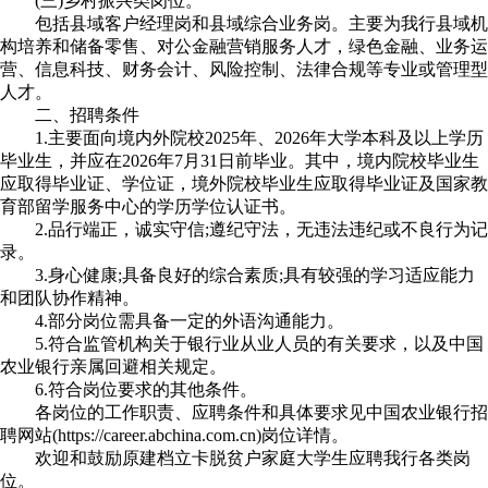
(三)乡村振兴类岗位。
包括县域客户经理岗和县域综合业务岗。主要为我行县域机
构培养和储备零售、对公金融营销服务人才，绿色金融、业务运
营、信息科技、财务会计、风险控制、法律合规等专业或管理型
人才。
二、招聘条件
1.主要面向境内外院校2025年、2026年大学本科及以上学历
毕业生，并应在2026年7月31日前毕业。其中，境内院校毕业生
应取得毕业证、学位证，境外院校毕业生应取得毕业证及国家教
育部留学服务中心的学历学位认证书。
2.品行端正，诚实守信;遵纪守法，无违法违纪或不良行为记
录。
3.身心健康;具备良好的综合素质;具有较强的学习适应能力
和团队协作精神。
4.部分岗位需具备一定的外语沟通能力。
5.符合监管机构关于银行业从业人员的有关要求，以及中国
农业银行亲属回避相关规定。
6.符合岗位要求的其他条件。
各岗位的工作职责、应聘条件和具体要求见中国农业银行招
聘网站(https://career.abchina.com.cn)岗位详情。
欢迎和鼓励原建档立卡脱贫户家庭大学生应聘我行各类岗
位。