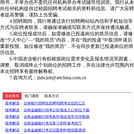
用书，不举办也不委托任何机构举办考试辅导培训班。我行从未
向任何机构提供过校园招聘考试相关的资料和信息。请广大应聘
者提高警惕，谨防上当受骗。
4.招聘期间，我行将通过农行招聘网站站内信和手机短信等
方式与应聘者联系，请确保准确填写联系方式并保持通讯畅通。
5.岗位投报成功后，如需修改已投递岗位的简历信息，请修
改“个人中心”—“我的简历”内容，并在“我的投递”中取消申请后
重新投报。如仅修改“我的简历”，不会同步更新已投递岗位的简
历信息。
6.中国农业银行有权根据岗位需求变化及报名情况等因素，
调整、取消或终止个别岗位的招聘工作，并在法律允许范围内对
本次招聘享有最终解释权。
7.咨询方式：jlabcjob@abchina.com.cn
活动推荐
热门课程
联系方式
报考解读
|
吉林银行招聘信息网|招聘考试信息汇总
报考解读
|
吉林金融银行招考公告|报名入口|职位下载
报考解读
|
吉林金融银行招考条件|报名指导|历年数据
报考解读
|
吉林金融银行考试复习资料|备考技巧
报考解读
|
吉林金融银行考试试题资料|模拟题|题库