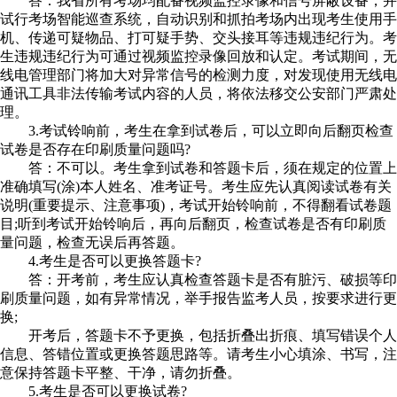
答：我省所有考场均配备视频监控录像和信号屏蔽设备，并
试行考场智能巡查系统，自动识别和抓拍考场内出现考生使用手
机、传递可疑物品、打可疑手势、交头接耳等违规违纪行为。考
生违规违纪行为可通过视频监控录像回放和认定。考试期间，无
线电管理部门将加大对异常信号的检测力度，对发现使用无线电
通讯工具非法传输考试内容的人员，将依法移交公安部门严肃处
理。
3.考试铃响前，考生在拿到试卷后，可以立即向后翻页检查
试卷是否存在印刷质量问题吗?
答：不可以。考生拿到试卷和答题卡后，须在规定的位置上
准确填写(涂)本人姓名、准考证号。考生应先认真阅读试卷有关
说明(重要提示、注意事项)，考试开始铃响前，不得翻看试卷题
目;听到考试开始铃响后，再向后翻页，检查试卷是否有印刷质
量问题，检查无误后再答题。
4.考生是否可以更换答题卡?
答：开考前，考生应认真检查答题卡是否有脏污、破损等印
刷质量问题，如有异常情况，举手报告监考人员，按要求进行更
换;
开考后，答题卡不予更换，包括折叠出折痕、填写错误个人
信息、答错位置或更换答题思路等。请考生小心填涂、书写，注
意保持答题卡平整、干净，请勿折叠。
5.考生是否可以更换试卷?