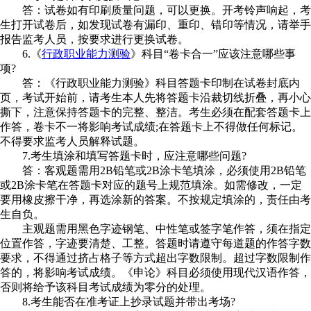
答：试卷如有印刷质量问题，可以更换。开考铃声响起，考
生打开试卷后，如发现试卷有漏印、重印、错印等情况，请举手
报告监考人员，按要求进行更换试卷。
6.《
行政职业能力测验
》科目“卷卡合一”应该注意哪些事
项?
答：《行政职业能力测验》科目答题卡印制在试卷封底内
页，考试开始前，请考生本人先将答题卡沿裁切线折叠，再小心
撕下，注意保持答题卡的完整、整洁。考生必须在配套答题卡上
作答，卷卡不一将影响考试成绩;在答题卡上不得做任何标记。
不得要求监考人员解释试题。
7.考生填涂和填写答题卡时，应注意哪些问题?
答：客观题需用2B铅笔或2B涂卡笔填涂，必须使用2B铅笔
或2B涂卡笔在答题卡对应的题号上规范填涂。如需修改，一定
要用橡皮擦干净，再选涂新的答案。不按规定填涂的，责任由考
生自负。
主观题需用黑色字迹钢笔、中性笔或签字笔作答，须在指定
位置作答，字迹要清楚、工整。答题时请遵守每道题的作答字数
要求，不得通过挤占格子等方式超出字数限制。超过字数限制作
答的，将影响考试成绩。《申论》科目必须使用现代汉语作答，
否则将给予该科目考试成绩为零分的处理。
8.考生能否在准考证上抄录试题并带出考场?