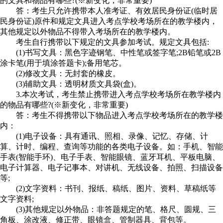
的文具和物品有哪些?(※新变化，非常重要)
答：考生只允许携带本人准考证、有效居民身份证(临时居
民身份证)原件和规定文具进入考点学校考场所在的教学楼内，
其他规定以外物品不得带入考场所在的教学楼内。
考生自行携带以下规定的文具参加考试。规定文具包括:
(1)书写文具：黑色字迹钢笔、中性笔或签字笔;2B铅笔或2B
涂卡笔(用于填涂答题卡);备用笔芯。
(2)修改文具：无封套的橡皮。
(3)辅助文具：透明材质文具袋(盒)。
3.本次考试，考生禁止携带进入考点学校考场所在教学楼内
的物品有哪些?(※新变化，非常重要)
答：考生不得携带以下物品进入考点学校考场所在的教学楼
内：
(1)电子设备：具有通讯、照相、录像、记忆、存储、计
算、计时、编程、查询等功能的各类电子设备。如：手机、智能
手表(智能手环)、电子手表、智能眼镜、蓝牙耳机、平板电脑、
电子计算器、电子记事本、对讲机、无线设备、拍照、扫描设备
等;
(2)文字资料：书刊、报纸、稿纸、图片、资料、草稿纸等
文字资料;
(3)其他规定以外物品：非答题规定的笔、格尺、圆规、三
角板、涂改液、修正带、眼镜盒、管制器具、背包等。