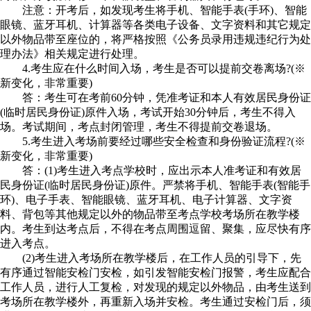
注意：开考后，如发现考生将手机、智能手表(手环)、智能
眼镜、蓝牙耳机、计算器等各类电子设备、文字资料和其它规定
以外物品带至座位的，将严格按照《公务员录用违规违纪行为处
理办法》相关规定进行处理。
4.考生应在什么时间入场，考生是否可以提前交卷离场?(※
新变化，非常重要)
答：考生可在考前60分钟，凭准考证和本人有效居民身份证
(临时居民身份证)原件入场，考试开始30分钟后，考生不得入
场。考试期间，考点封闭管理，考生不得提前交卷退场。
5.考生进入考场前要经过哪些安全检查和身份验证流程?(※
新变化，非常重要)
答：(1)考生进入考点学校时，应出示本人准考证和有效居
民身份证(临时居民身份证)原件。严禁将手机、智能手表(智能手
环)、电子手表、智能眼镜、蓝牙耳机、电子计算器、文字资
料、背包等其他规定以外的物品带至考点学校考场所在教学楼
内。考生到达考点后，不得在考点周围逗留、聚集，应尽快有序
进入考点。
(2)考生进入考场所在教学楼后，在工作人员的引导下，先
有序通过智能安检门安检，如引发智能安检门报警，考生应配合
工作人员，进行人工复检，对发现的规定以外物品，由考生送到
考场所在教学楼外，再重新入场并安检。考生通过安检门后，须