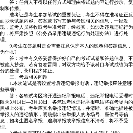
答：任何人不得以任何方式和理由将试题内容进行抄录、复
制和传播。
准考证是考生参加笔试的重要凭证，考生不得在准考证正反
面抄录试题内容、答案或书写其他与考试相关的信息，一经发
现，监考人员将收取考生准考证，经核实，如涉及违规违纪行为
的，将严肃按照《公务员录用违规违纪行为处理办法》进行处
理。
9.考生在答题时是否需要注意保护本人的试卷和答题信息，
为什么?
答：考生有义务妥善保护好自己的考试试卷和答题信息、不
被他人抄袭。若有答卷雷同，对双方均给予该科目考试成绩为零
分的处理，录用程序终止。
三、考后相关问题
1.本次笔试是否设置考后违纪举报电话，违纪举报应注意哪
些事项?
答：各笔试考区将开通违纪举报电话，违纪举报电话受理时
限为3月14日—3月18日。各笔试考区违纪举报电话将在考场内的
黑板上公布。考生应实名举报违纪情况，并清晰、准确地描述被
举报人的违纪情形，明确指出被举报人的考场号、座位号等信
息，如考生匿名举报、逾期举报或举报信息不清晰，将不予受
理。