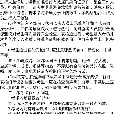
进行人脸识别，请提前准备好有效居民身份证原件，配合工作人
员进行身份验证。请考生尽量避免浓妆和佩戴首饰，以免人脸识
别验证不通过。携带临时居民身份证的考生，须现场配合工作人
员进行人工核验。
(3)考生进入考场前，须向监考人员出示准考证和本人有效
身份证件，并在考场座次表上进行签到。同时监考人员使用金属
探测仪对考生再次进行安全检查。安检通过后，考生进入考场并
对号入座，入座后，将准考证和有效身份证件放在桌面上，以备
核对。
6.考生通过智能安检门时应注意哪些问题?(※新变化，非常
重要)
答：(1)建议考生在考试当天不携带钥匙、磁卡、打火机、
金属手镯、戒指、项链等物品，不穿戴有金属装饰品的衣服、鞋
帽、发卡等，避免因反复安检影响正常入场考试。
(2)因装有心脏起搏器或孕妇等不宜进行金属探测仪、智能
安检门等设备检查的考生，应在检查前声明并出示二甲及以上医
院出具的相关证明材料，如不提前声明，后果自负。
二、考务操作相关问题
1.考场内是否设置时钟?
答：考场内不设时钟，考试开始和结束以统一铃声为准。
2.考场内配有哪些设备，采用哪些防作弊措施?