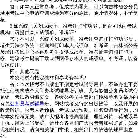
2.考生是否可以向考试机构申请复核本人的笔试成绩?
答：如本人正常参考，但成绩为零分，可以向吉林省公务员
录用考试中心申请查询成绩为零分的原因。除此情况外，不予复
核。
3.如系统已关闭成绩单、准考证打印功能，是否可以向考试
机构申请提供本人成绩单、准考证?
答：不可以。系统关闭成绩单、准考证查询和打印功能后，
考生无法在系统上查询和打印本人成绩单、准考证，吉林省公务
员录用考试中心不再对考生提供成绩单、准考证查询和打印服
务。建议考生提前下载或截图保存本人的成绩单、准考证，以备
后续使用。
四、其他问题
本次考试有指定教材和参考资料吗?
答：本次招考不出版也不指定考试辅导用书，不举办也不委
托任何机构或个人举办考试辅导培训班。凡有假借公务员考试命
题组、考试教材编委会、各级公务员主管部门授权等名义举办的
有关
公务员考试辅导
班、网站或者发行的出版物等，以及开展的
政策解读、报考人数预估、考试成绩预测、排名查询等行为，均
与本次招考无关。请广大报考者提高警惕、理性对待，莫被误导
干扰，谨防上当受骗。请社会各界和广大报考者加强监督，如发
现相关情况，请向相关部门举报，相关部门将依法依规严肃查
处。